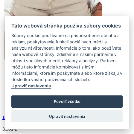
Táto webová stránka používa súbory cookies
Súbory cookie používame na prispôsobenie obsahu a
reklám, poskytovanie funkcií sociálnych médií a
analýzu návštevnosti. Informácie o tom, ako používate
naše webové stránky, zdieľame s našimi partnermi v
oblasti sociálnych médií, reklamy a analýzy. Partneri
môžu tieto informácie kombinovať s inými
XS
informáciami, ktoré im poskytnete alebo ktoré získajú v
(3 ks)
Doprava k Vám domov:
dôsledku vášho používania ich služieb.
Externý sklad (3 ks)
Zasielame do 4-7 pracovných dní
Upraviť nastavenia
S
(6 ks)
Doprava k Vám domov:
Povoliť všetko
Externý sklad (6 ks)
Zasielame do 4-7 pracovných dní
Upraviť nastavenia
Dámske šortky MERA béžová
31.03
€