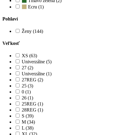
Tmavo zelená (2)
Ecru (1)
Pohlaví
Ženy (144)
Veľkosť
XS (63)
Univerzálne (5)
27 (2)
Univerzálne (1)
27REG (2)
25 (3)
0 (1)
26 (1)
25REG (1)
28REG (1)
S (39)
M (34)
L (38)
XL (32)