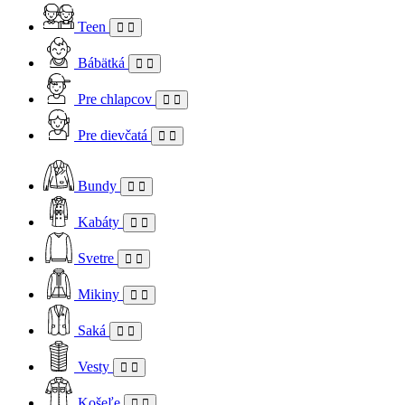
Teen
Bábätká
Pre chlapcov
Pre dievčatá
Bundy
Kabáty
Svetre
Mikiny
Saká
Vesty
Košeľe