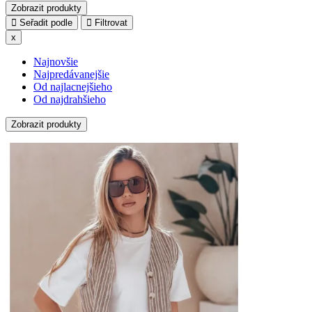
Zobrazit produkty
Seřadit podle
Filtrovat
x
Najnovšie
Najpredávanejšie
Od najlacnejšieho
Od najdrahšieho
Zobrazit produkty