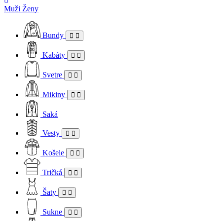
Muži
Ženy
Bundy
Kabáty
Svetre
Mikiny
Saká
Vesty
Košele
Tričká
Šaty
Sukne