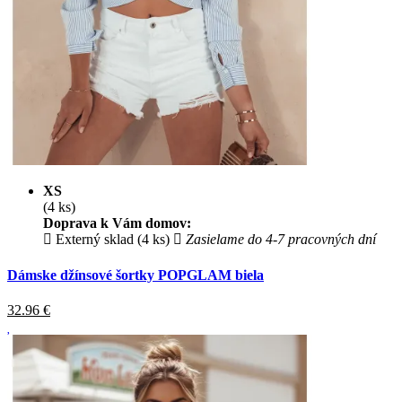
XS
(4 ks)
Doprava k Vám domov:
Externý sklad (4 ks)
Zasielame do 4-7 pracovných dní
Dámske džínsové šortky POPGLAM biela
32.96
€