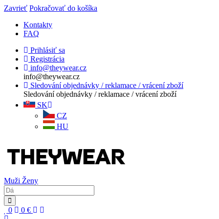
Zavrieť
Pokračovať do košíka
Kontakty
FAQ
Prihlásiť sa
Registrácia
info@theywear.cz
info@theywear.cz
Sledování objednávky / reklamace / vrácení zboží
Sledování objednávky / reklamace / vrácení zboží
SK
CZ
HU
Muži
Ženy
0
0
€