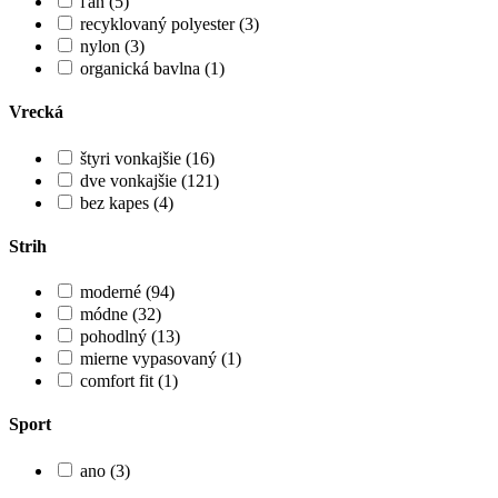
ľan (5)
recyklovaný polyester (3)
nylon (3)
organická bavlna (1)
Vrecká
štyri vonkajšie (16)
dve vonkajšie (121)
bez kapes (4)
Strih
moderné (94)
módne (32)
pohodlný (13)
mierne vypasovaný (1)
comfort fit (1)
Sport
ano (3)