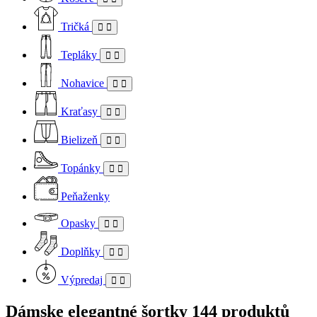
Tričká
Tepláky
Nohavice
Kraťasy
Bielizeň
Topánky
Peňaženky
Opasky
Doplňky
Výpredaj
Dámske elegantné šortky
144 produktů