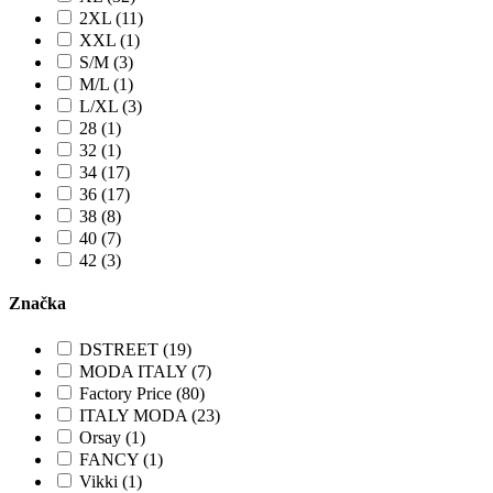
2XL (11)
XXL (1)
S/M (3)
M/L (1)
L/XL (3)
28 (1)
32 (1)
34 (17)
36 (17)
38 (8)
40 (7)
42 (3)
Značka
DSTREET (19)
MODA ITALY (7)
Factory Price (80)
ITALY MODA (23)
Orsay (1)
FANCY (1)
Vikki (1)