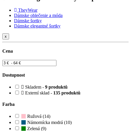
TheyWear
Dámske oblečenie a móda
Dámske šortky
Dámske elegantné šortky
x
Cena
Dostupnost
Skladem -
9 produktů
Externí sklad -
135 produktů
Farba
Ružová (14)
Námornícka modrá (10)
Zelená (9)