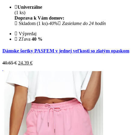
Univerzálne
(1 ks)
Doprava k Vám domov:
Skladom (1 ks)
-40%
Zasielame do 24 hodín
Výpredaj
Zľava
40 %
Dámske šortky PASFEM v jednej veľkosti so zlatým opaskom
40.65 €
24.39
€