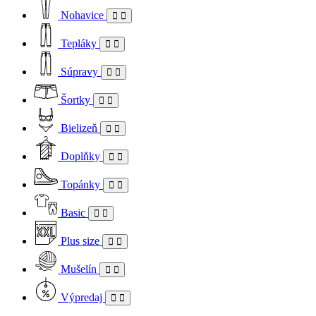
Nohavice
Tepláky
Súpravy
Šortky
Bielizeň
Doplňky
Topánky
Basic
Plus size
Mušelín
Výpredaj