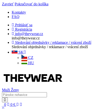
Zavrieť
Pokračovať do košíka
Kontakty
FAQ
Prihlásiť sa
Registrácia
info@theywear.cz
info@theywear.cz
Sledování objednávky / reklamace / vrácení zboží
Sledování objednávky / reklamace / vrácení zboží
SK
CZ
HU
Muži
Ženy
0
0
€