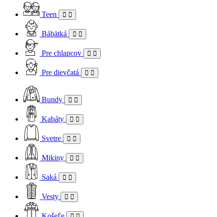
Teen
Bábätká
Pre chlapcov
Pre dievčatá
Bundy
Kabáty
Svetre
Mikiny
Saká
Vesty
Košeľe