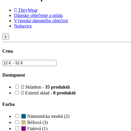
TheyWear
Dámske oblečenie a móda
Výpredaj dámského oblečení
Nohavice
x
Cena
Dostupnost
Skladem -
35 produktů
Externí sklad -
0 produktů
Farba
Námornícka modrá (2)
Béžová (3)
Fialová (1)