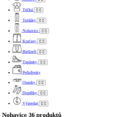
Tričká
Tepláky
Nohavice
Kraťasy
Bielizeň
Topánky
Peňaženky
Opasky
Doplňky
Výpredaj
Nohavice
36 produktů