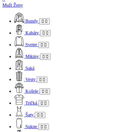
Muži
Ženy
Bundy
Kabáty
Svetre
Mikiny
Saká
Vesty
Košele
Tričká
Šaty
Sukne