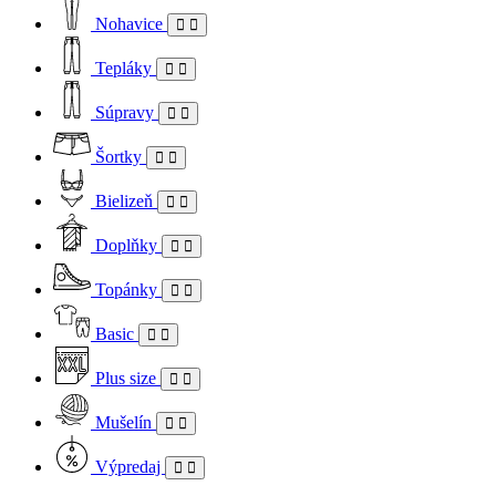
Nohavice
Tepláky
Súpravy
Šortky
Bielizeň
Doplňky
Topánky
Basic
Plus size
Mušelín
Výpredaj