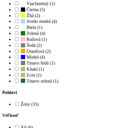
Viacfarebný (1)
Čierna (5)
Žltá (2)
Svetlo modrá (4)
Biela (1)
Zelená (4)
Ružová (1)
Šedá (2)
Oranžová (2)
Modrá (4)
Tmavo šedá (1)
Khaki (1)
Ecru (1)
Tmavo zelená (1)
Pohlaví
Ženy (35)
Veľkosť
XS (6)