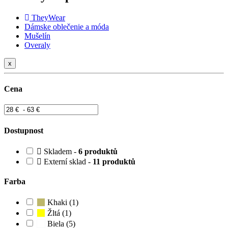
TheyWear
Dámske oblečenie a móda
Mušelín
Overaly
x
Cena
Dostupnost
Skladem -
6 produktů
Externí sklad -
11 produktů
Farba
Khaki (1)
Žltá (1)
Biela (5)