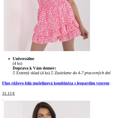
Univerzálne
(4 ks)
Doprava k Vám domov:
Externý sklad (4 ks)
Zasielame do 4-7 pracovných dní
Fluo růžovo-bílá mušelínová kombinéza s leopardím vzorem
31.13
€