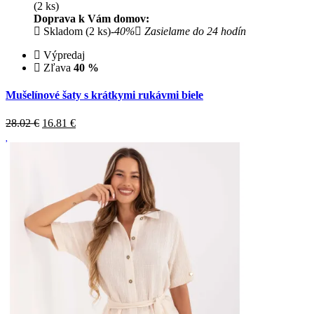
(2 ks)
Doprava k Vám domov:
Skladom (2 ks)
-40%
Zasielame do 24 hodín
Výpredaj
Zľava
40 %
Mušelínové šaty s krátkymi rukávmi biele
28.02 €
16.81
€