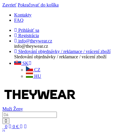
Zavrieť
Pokračovať do košíka
Kontakty
FAQ
Prihlásiť sa
Registrácia
info@theywear.cz
info@theywear.cz
Sledování objednávky / reklamace / vrácení zboží
Sledování objednávky / reklamace / vrácení zboží
SK
CZ
HU
Muži
Ženy
0
0
€