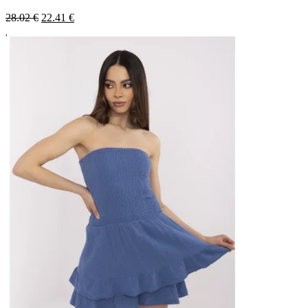
28.02 €
22.41
€