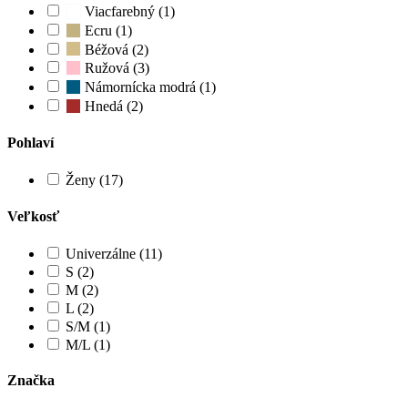
Viacfarebný (1)
Ecru (1)
Béžová (2)
Ružová (3)
Námornícka modrá (1)
Hnedá (2)
Pohlaví
Ženy (17)
Veľkosť
Univerzálne (11)
S (2)
M (2)
L (2)
S/M (1)
M/L (1)
Značka