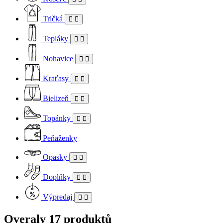
Tričká
Tepláky
Nohavice
Kraťasy
Bielizeň
Topánky
Peňaženky
Opasky
Doplňky
Výpredaj
Overaly
17 produktů