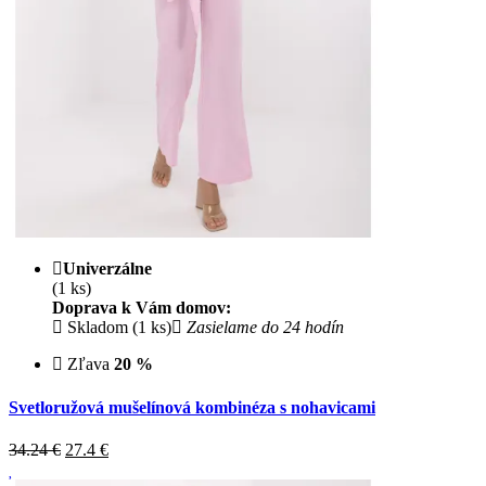
Univerzálne
(1 ks)
Doprava k Vám domov:
Skladom (1 ks)
Zasielame do 24 hodín
Zľava
20 %
Svetloružová mušelínová kombinéza s nohavicami
34.24 €
27.4
€