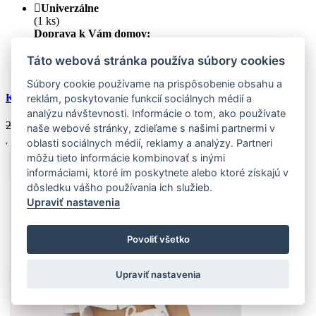
Univerzálne
(1 ks)
Doprava k Vám domov:
Skladom (1 ks)
Zasielame do 24 hodín
Táto webová stránka používa súbory cookies
Zľava
20 %
Súbory cookie používame na prispôsobenie obsahu a
Khaki mušelínový overal s vázacím páskem
reklám, poskytovanie funkcií sociálnych médií a
analýzu návštevnosti. Informácie o tom, ako používate
28.02 €
22.41
€
naše webové stránky, zdieľame s našimi partnermi v
oblasti sociálnych médií, reklamy a analýzy. Partneri
môžu tieto informácie kombinovať s inými
informáciami, ktoré im poskytnete alebo ktoré získajú v
dôsledku vášho používania ich služieb.
Upraviť nastavenia
Povoliť všetko
Upraviť nastavenia