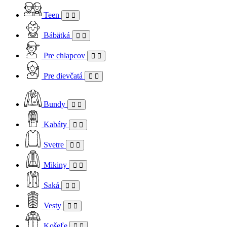
Teen
Bábätká
Pre chlapcov
Pre dievčatá
Bundy
Kabáty
Svetre
Mikiny
Saká
Vesty
Košeľe