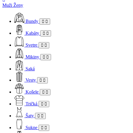
Muži
Ženy
Bundy
Kabáty
Svetre
Mikiny
Saká
Vesty
Košele
Tričká
Šaty
Sukne