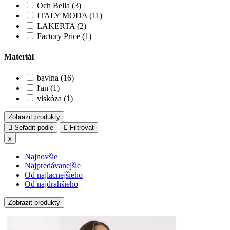
Och Bella (3)
ITALY MODA (11)
LAKERTA (2)
Factory Price (1)
Materiál
bavlna (16)
ľan (1)
viskóza (1)
Zobrazit produkty
Seřadit podle
Filtrovat
x
Najnovšie
Najpredávanejšie
Od najlacnejšieho
Od najdrahšieho
Zobrazit produkty