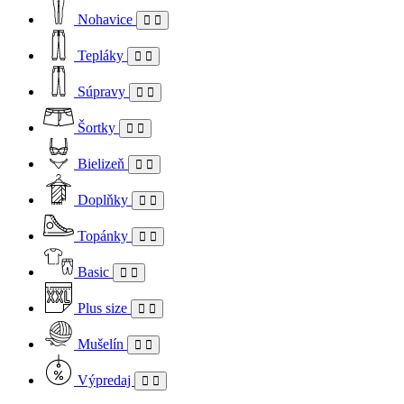
Nohavice
Tepláky
Súpravy
Šortky
Bielizeň
Doplňky
Topánky
Basic
Plus size
Mušelín
Výpredaj