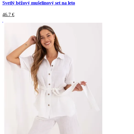
Svetlý béžový mušelínový set na leto
46.7
€