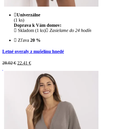
Univerzálne
(1 ks)
Doprava k Vám domov:
Skladom (1 ks)
Zasielame do 24 hodín
Zľava
20 %
Letné overaly z mušelínu hnedé
28.02 €
22.41
€