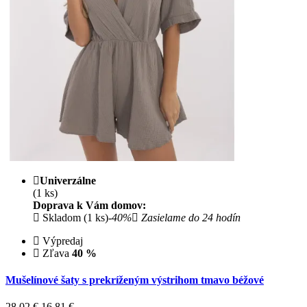
Univerzálne
(1 ks)
Doprava k Vám domov:
Skladom (1 ks)
-40%
Zasielame do 24 hodín
Výpredaj
Zľava
40 %
Mušelínové šaty s prekríženým výstrihom tmavo béžové
28.02 €
16.81
€