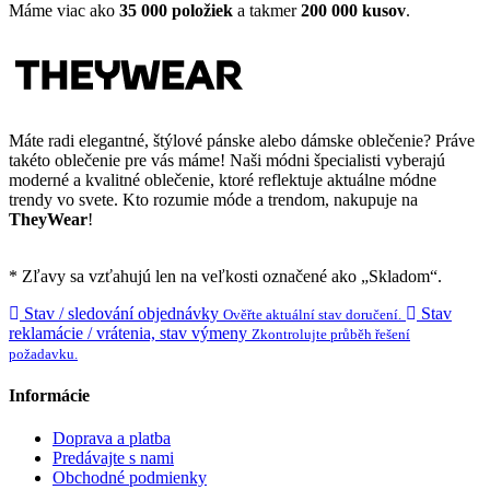
Máme viac ako
35 000 položiek
a takmer
200 000 kusov
.
Máte radi elegantné, štýlové pánske alebo dámske oblečenie? Práve
takéto oblečenie pre vás máme! Naši módni špecialisti vyberajú
moderné a kvalitné oblečenie, ktoré reflektuje aktuálne módne
trendy vo svete. Kto rozumie móde a trendom, nakupuje na
TheyWear
!
* Zľavy sa vzťahujú len na veľkosti označené ako „Skladom“.
Stav / sledování objednávky
Stav
Ověřte aktuální stav doručení.
reklamácie / vrátenia, stav výmeny
Zkontrolujte průběh řešení
požadavku.
Informácie
Doprava a platba
Predávajte s nami
Obchodné podmienky