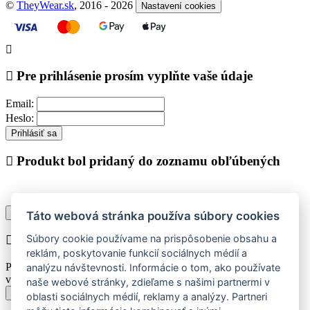
©
TheyWear.sk
, 2016 - 2026
Nastavení cookies
Pre prihlásenie prosím vyplňte vaše údaje
Email:
Heslo:
Prihlásiť sa
Produkt bol pridaný do zoznamu obľúbených
Pokračovať v nákupe
Zobraziť zoznam obľúbených
Táto webová stránka používa súbory cookies
Súbory cookie používame na prispôsobenie obsahu a
Chyba při vkládání do košíku
reklám, poskytovanie funkcií sociálnych médií a
Prosím vyberte najskôr jednu z dostupných veľkostí produktu pre
analýzu návštevnosti. Informácie o tom, ako používate
vloženie do košíka.
naše webové stránky, zdieľame s našimi partnermi v
Späť k výberu veľkostí
oblasti sociálnych médií, reklamy a analýzy. Partneri