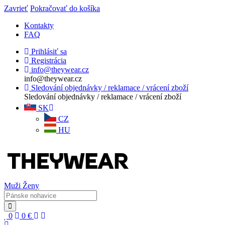
Zavrieť
Pokračovať do košíka
Kontakty
FAQ
Prihlásiť sa
Registrácia
info@theywear.cz
info@theywear.cz
Sledování objednávky / reklamace / vrácení zboží
Sledování objednávky / reklamace / vrácení zboží
SK
CZ
HU
Muži
Ženy
0
0
€