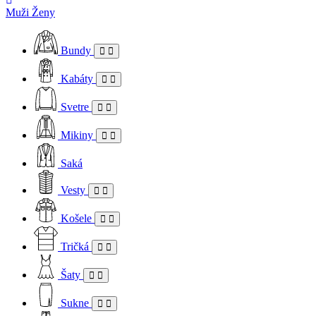
Muži
Ženy
Bundy
Kabáty
Svetre
Mikiny
Saká
Vesty
Košele
Tričká
Šaty
Sukne