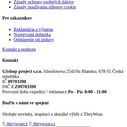
Zásady ochrany osobných údajov
Zásady používania súborov cookie
Pre zákazníkov
Reklamácia a výmena
Neprevzatá dobierka
Odstúpenie od zmluvy
Kontakt a podpora
Kontakt
GSshop project s.r.o.
Absolonova 2545/9a
Blansko, 678 01
Česká
republika
IČ
09703390
DIČ
CZ09703390
Provozní doba expedice / reklamace
Po - Pá: 8:00 - 11:00
Buďte s námi ve spojení
Sledujte novinky, inspiraci a aktuální výběr z TheyWear.
/theywearcz
/theywear.cz