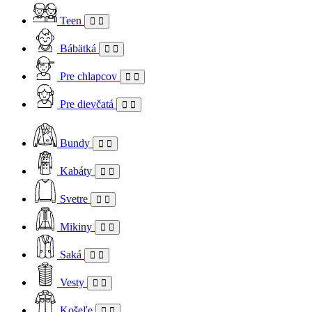
Teen
Bábätká
Pre chlapcov
Pre dievčatá
Bundy
Kabáty
Svetre
Mikiny
Saká
Vesty
Košeľe