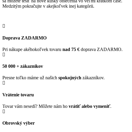
sa môžete tešiť na nové kúsky oblečenia vo veľmi krátkom čase.
Medzitým pokračujte v akejkoľvek inej kategórii.
Doprava ZADARMO
Pri nákupe akéhokoľvek tovaru
nad 75 €
doprava ZADARMO.
50 000 + zákazníkov
Presne toľko máme už našich
spokojných
zákazníkov.
Vrátenie tovaru
Tovar vám nesedí? Môžete nám ho
vrátiť alebo vymeniť
.
Obrovský výber