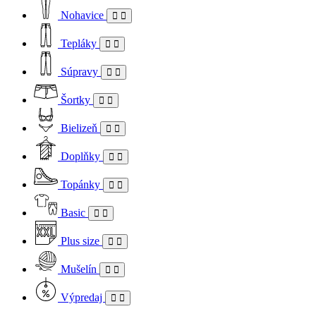
Nohavice
Tepláky
Súpravy
Šortky
Bielizeň
Doplňky
Topánky
Basic
Plus size
Mušelín
Výpredaj