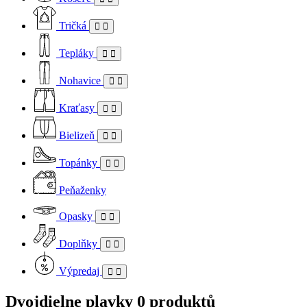
Tričká
Tepláky
Nohavice
Kraťasy
Bielizeň
Topánky
Peňaženky
Opasky
Doplňky
Výpredaj
Dvojdielne plavky
0 produktů