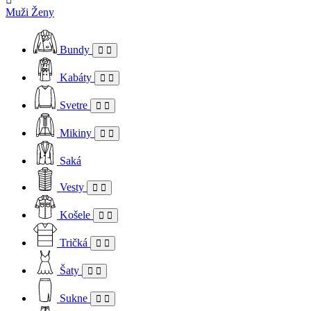
Muži
Ženy
Bundy
Kabáty
Svetre
Mikiny
Saká
Vesty
Košele
Tričká
Šaty
Sukne