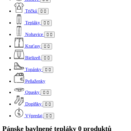
Tričká
Tepláky
Nohavice
Kraťasy
Bielizeň
Topánky
Peňaženky
Opasky
Doplňky
Výpredaj
Pánske bavlnené tepláky
0 produktů