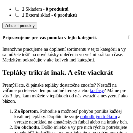
Skladem -
0 produktů
Externí sklad -
0 produktů
Zobrazit produkty
Pripravujeme pre vás ponuku v tejto kategórii.
Intenzívne pracujeme na doplnení sortimentu v tejto kategórii a vy
sa môžete tešiť na nové kúsky oblečenia vo veľmi krátkom čase.
Medzitým pokračujte v akejkoľvek inej kategórii.
Tepláky trikrát inak. A ešte viackrát
Premýšľate, či pánske tepláky dostatočne znosíte? Nestačí na
váľanie pri televízii len pohodlné trenky alebo
kraťasy
? Máme pre
vás 3 tipy, kam môžete v teplákoch od nás vyraziť a nevyzerať ako
blázon.
Za športom
. Pohodlie a možnosť pohybu ponúka každej
kvalitnej tepláky. Doplňte tie svoje
pohodlným tričkom
a
vyrazte napríklad na amatérskych futbal alebo na krátky beh.
Do obchodu
. Došlo mlieko a vy pre nich rýchlo potrebujete
zabehnúť? Vykašlite sa na prezliekanie a bez obáv vyrazte v