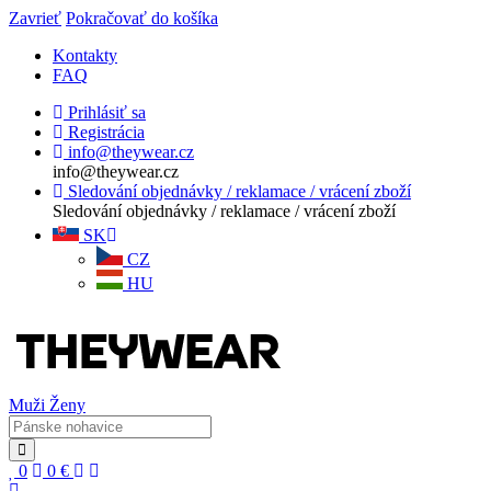
Zavrieť
Pokračovať do košíka
Kontakty
FAQ
Prihlásiť sa
Registrácia
info@theywear.cz
info@theywear.cz
Sledování objednávky / reklamace / vrácení zboží
Sledování objednávky / reklamace / vrácení zboží
SK
CZ
HU
Muži
Ženy
0
0
€