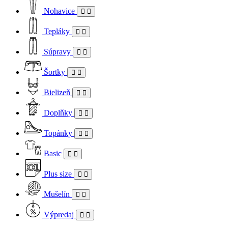
Nohavice
Tepláky
Súpravy
Šortky
Bielizeň
Doplňky
Topánky
Basic
Plus size
Mušelín
Výpredaj