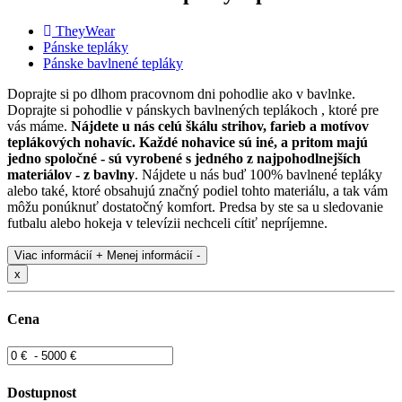
TheyWear
Pánske tepláky
Pánske bavlnené tepláky
Doprajte si po dlhom pracovnom dni pohodlie ako v bavlnke.
Doprajte si pohodlie v pánskych bavlnených teplákoch , ktoré pre
vás máme.
Nájdete u nás celú škálu strihov, farieb a motívov
teplákových nohavíc. Každé nohavice sú iné, a pritom majú
jedno spoločné - sú vyrobené s jedného z najpohodlnejších
materiálov - z bavlny
. Nájdete u nás buď 100% bavlnené tepláky
alebo také, ktoré obsahujú značný podiel tohto materiálu, a tak vám
môžu ponúknuť dostatočný komfort. Predsa by ste sa u sledovanie
futbalu alebo hokeja v televízii nechceli cítiť nepríjemne.
Viac informácií +
Menej informácií -
x
Cena
Dostupnost