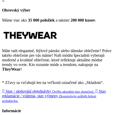
Obrovský výber
Máme viac ako
35 000 položiek
a takmer
200 000 kusov
.
Máte radi elegantné, štýlové pánske alebo dámske oblečenie? Práve
takéto oblečenie pre vás máme! Naši módni špecialisti vyberajú
moderné a kvalitné oblečenie, ktoré reflektuje aktuálne módne
trendy vo svete. Kto rozumie móde a trendom, nakupuje na
TheyWear
!
* Zľavy sa vzťahujú len na veľkosti označené ako „Skladom“.
Stav / sledování objednávky
Stav
Ověřte aktuální stav doručení.
reklamácie / vrátenia, stav výmeny
Zkontrolujte průběh řešení
požadavku.
Informácie