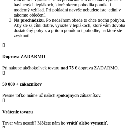
bavlnených teplákoch, ktoré okrem pohodlia ponúka i
moderný vzhľad. Pri pokladni navyše nebudete iste jediní v
takomto oblečení.
Na prechádzku
. Po nedeľnom obede to chce trochu pohybu.
Aby ste sa cítili dobre, vyrazte v teplákoch, ktoré vám dovolia
dostatočný pohyb, a pritom ponúknu i pohodlie, na ktoré ste
zvyknutí.
Doprava ZADARMO
Pri nákupe akéhokoľvek tovaru
nad 75 €
doprava ZADARMO.
50 000 + zákazníkov
Presne toľko máme už našich
spokojných
zákazníkov.
Vrátenie tovaru
Tovar vám nesedí? Môžete nám ho
vrátiť alebo vymeniť
.