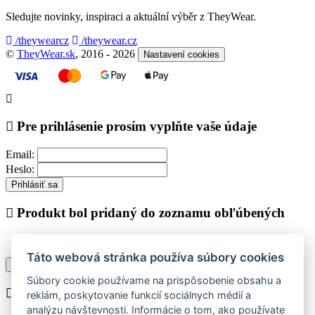
Sledujte novinky, inspiraci a aktuální výběr z TheyWear.
/theywearcz
/theywear.cz
©
TheyWear.sk
, 2016 - 2026
Nastavení cookies
Pre prihlásenie prosím vyplňte vaše údaje
Email:
Heslo:
Prihlásiť sa
Produkt bol pridaný do zoznamu obľúbených
Táto webová stránka používa súbory cookies
Pokračovať v nákupe
Zobraziť zoznam obľúbených
Súbory cookie používame na prispôsobenie obsahu a
Chyba při vkládání do košíku
reklám, poskytovanie funkcií sociálnych médií a
analýzu návštevnosti. Informácie o tom, ako používate