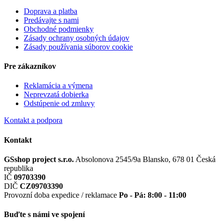
Doprava a platba
Predávajte s nami
Obchodné podmienky
Zásady ochrany osobných údajov
Zásady používania súborov cookie
Pre zákazníkov
Reklamácia a výmena
Neprevzatá dobierka
Odstúpenie od zmluvy
Kontakt a podpora
Kontakt
GSshop project s.r.o.
Absolonova 2545/9a
Blansko, 678 01
Česká
republika
IČ
09703390
DIČ
CZ09703390
Provozní doba expedice / reklamace
Po - Pá: 8:00 - 11:00
Buďte s námi ve spojení