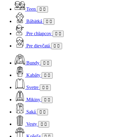
Teen
Bábätká
Pre chlapcov
Pre dievčatá
Bundy
Kabáty
Svetre
Mikiny
Saká
Vesty
Košeľe