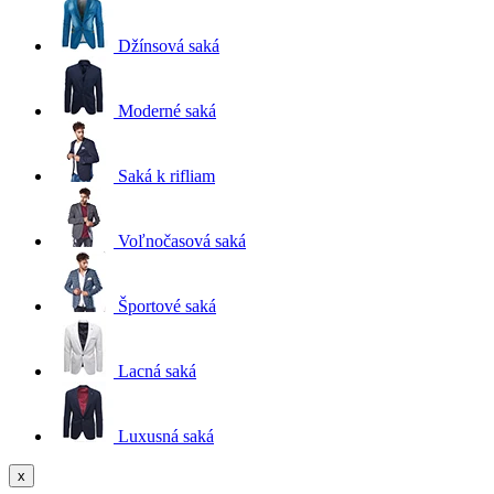
Džínsová saká
Moderné saká
Saká k rifliam
Voľnočasová saká
Športové saká
Lacná saká
Luxusná saká
x