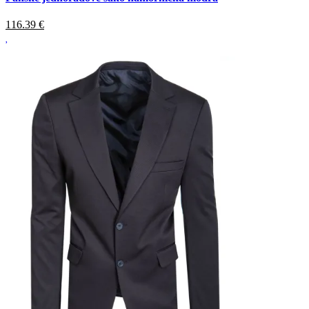
116.39
€