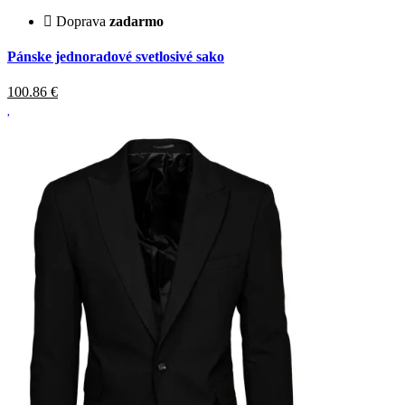
Doprava
zadarmo
Pánske jednoradové svetlosivé sako
100.86
€