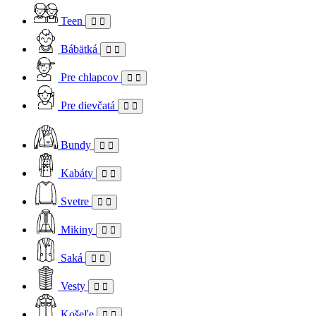
Teen
Bábätká
Pre chlapcov
Pre dievčatá
Bundy
Kabáty
Svetre
Mikiny
Saká
Vesty
Košeľe