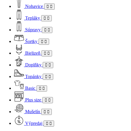
Nohavice
Tepláky
Súpravy
Šortky
Bielizeň
Doplňky
Topánky
Basic
Plus size
Mušelín
Výpredaj