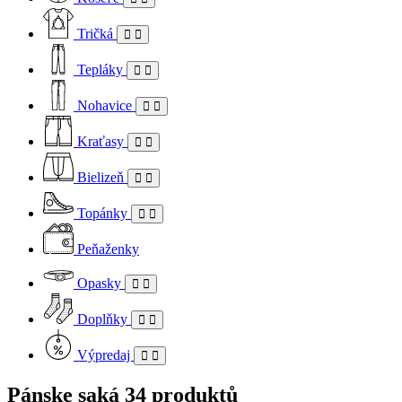
Tričká
Tepláky
Nohavice
Kraťasy
Bielizeň
Topánky
Peňaženky
Opasky
Doplňky
Výpredaj
Pánske saká
34 produktů