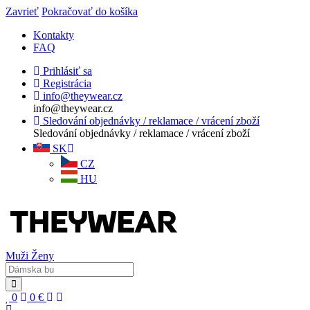
Zavrieť
Pokračovať do košíka
Kontakty
FAQ
Prihlásiť sa
Registrácia
info@theywear.cz
info@theywear.cz
Sledování objednávky / reklamace / vrácení zboží
Sledování objednávky / reklamace / vrácení zboží
SK
CZ
HU
Muži
Ženy
0
0
€