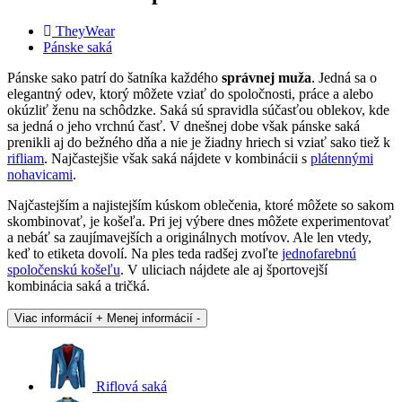
TheyWear
Pánske saká
Pánske sako patrí do šatníka každého
správnej muža
. Jedná sa o
elegantný odev, ktorý môžete vziať do spoločnosti, práce a alebo
okúzliť ženu na schôdzke. Saká sú spravidla súčasťou oblekov, kde
sa jedná o jeho vrchnú časť. V dnešnej dobe však pánske saká
prenikli aj do bežného dňa a nie je žiadny hriech si vziať sako tiež k
rifliam
. Najčastejšie však saká nájdete v kombinácii s
plátennými
nohavicami
.
Najčastejším a najistejším kúskom oblečenia, ktoré môžete so sakom
skombinovať, je košeľa. Pri jej výbere dnes môžete experimentovať
a nebáť sa zaujímavejších a originálnych motívov. Ale len vtedy,
keď to etiketa dovolí. Na ples teda radšej zvoľte
jednofarebnú
spoločenskú košeľu
. V uliciach nájdete ale aj športovejší
kombinácia saká a tričká.
Viac informácií +
Menej informácií -
Riflová saká