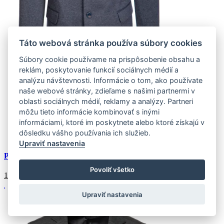
Táto webová stránka používa súbory cookies
Súbory cookie používame na prispôsobenie obsahu a
reklám, poskytovanie funkcií sociálnych médií a
analýzu návštevnosti. Informácie o tom, ako používate
naše webové stránky, zdieľame s našimi partnermi v
S/50
(2 ks)
oblasti sociálnych médií, reklamy a analýzy. Partneri
Doprava k Vám domov:
môžu tieto informácie kombinovať s inými
Externý sklad (2 ks)
Zasielame do 4-7 pracovných dní
informáciami, ktoré im poskytnete alebo ktoré získajú v
dôsledku vášho používania ich služieb.
Doprava
zadarmo
Upraviť nastavenia
Pánske jednoradové sako tmavomodré
Povoliť všetko
116.39
€
Upraviť nastavenia