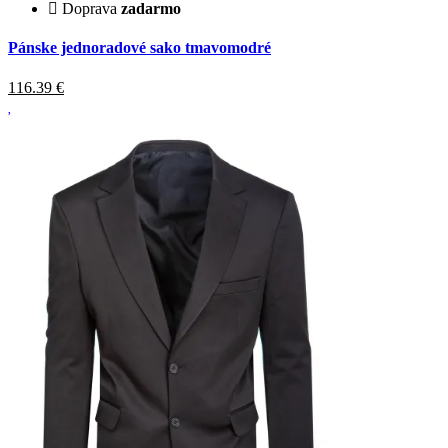
Doprava
zadarmo
Pánske jednoradové sako tmavomodré
116.39
€