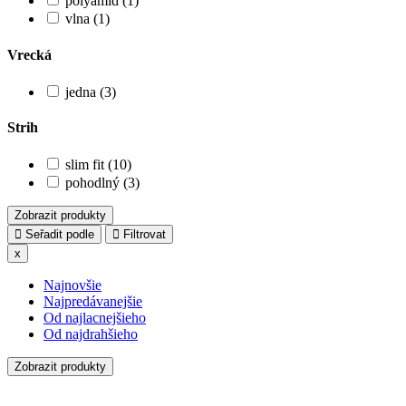
polyamid (1)
vlna (1)
Vrecká
jedna (3)
Strih
slim fit (10)
pohodlný (3)
Zobrazit produkty
Seřadit podle
Filtrovat
x
Najnovšie
Najpredávanejšie
Od najlacnejšieho
Od najdrahšieho
Zobrazit produkty