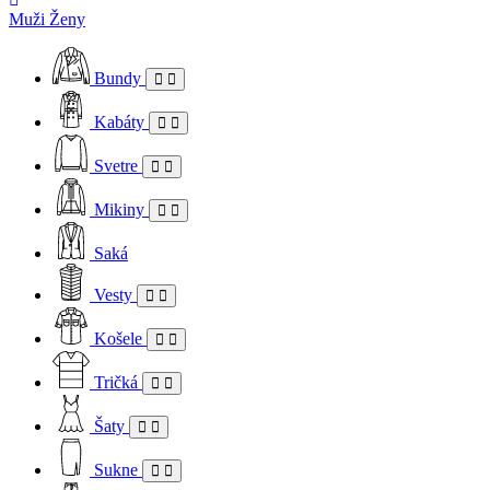
Muži
Ženy
Bundy
Kabáty
Svetre
Mikiny
Saká
Vesty
Košele
Tričká
Šaty
Sukne