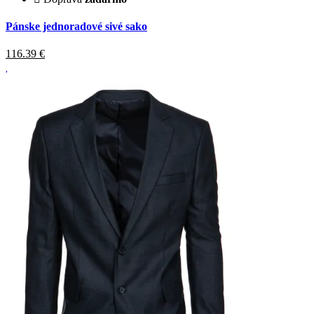
Pánske jednoradové sivé sako
116.39
€