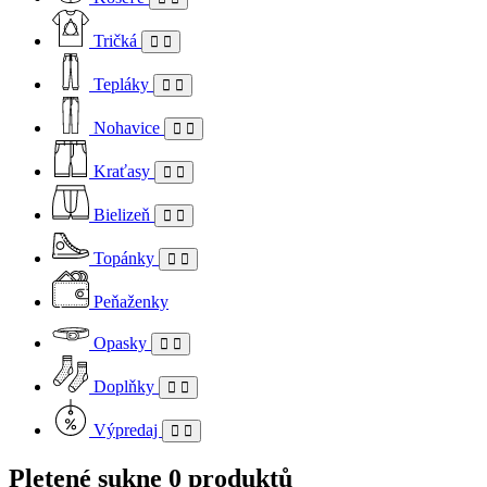
Tričká
Tepláky
Nohavice
Kraťasy
Bielizeň
Topánky
Peňaženky
Opasky
Doplňky
Výpredaj
Pletené sukne
0 produktů