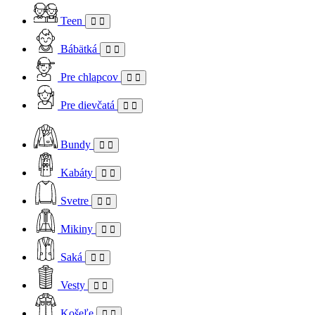
Teen
Bábätká
Pre chlapcov
Pre dievčatá
Bundy
Kabáty
Svetre
Mikiny
Saká
Vesty
Košeľe