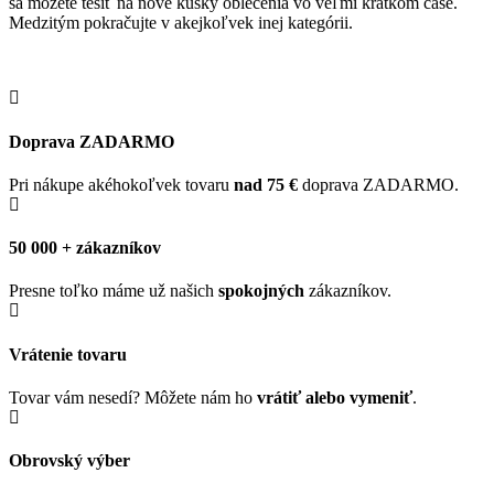
sa môžete tešiť na nové kúsky oblečenia vo veľmi krátkom čase.
Medzitým pokračujte v akejkoľvek inej kategórii.
Doprava ZADARMO
Pri nákupe akéhokoľvek tovaru
nad 75 €
doprava ZADARMO.
50 000 + zákazníkov
Presne toľko máme už našich
spokojných
zákazníkov.
Vrátenie tovaru
Tovar vám nesedí? Môžete nám ho
vrátiť alebo vymeniť
.
Obrovský výber