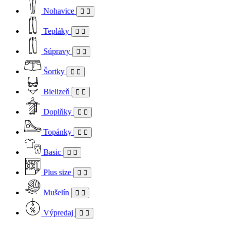
Nohavice
Tepláky
Súpravy
Šortky
Bielizeň
Doplňky
Topánky
Basic
Plus size
Mušelín
Výpredaj