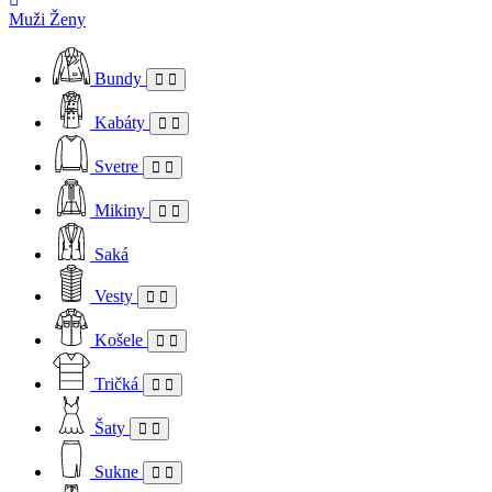
Muži
Ženy
Bundy
Kabáty
Svetre
Mikiny
Saká
Vesty
Košele
Tričká
Šaty
Sukne