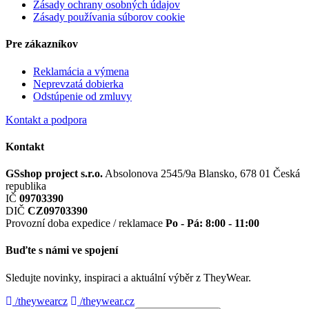
Zásady ochrany osobných údajov
Zásady používania súborov cookie
Pre zákazníkov
Reklamácia a výmena
Neprevzatá dobierka
Odstúpenie od zmluvy
Kontakt a podpora
Kontakt
GSshop project s.r.o.
Absolonova 2545/9a
Blansko, 678 01
Česká
republika
IČ
09703390
DIČ
CZ09703390
Provozní doba expedice / reklamace
Po - Pá: 8:00 - 11:00
Buďte s námi ve spojení
Sledujte novinky, inspiraci a aktuální výběr z TheyWear.
/theywearcz
/theywear.cz