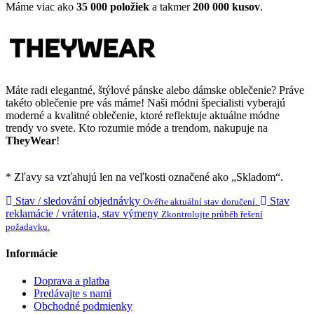
Máme viac ako
35 000 položiek
a takmer
200 000 kusov
.
Máte radi elegantné, štýlové pánske alebo dámske oblečenie? Práve
takéto oblečenie pre vás máme! Naši módni špecialisti vyberajú
moderné a kvalitné oblečenie, ktoré reflektuje aktuálne módne
trendy vo svete. Kto rozumie móde a trendom, nakupuje na
TheyWear
!
* Zľavy sa vzťahujú len na veľkosti označené ako „Skladom“.
Stav / sledování objednávky
Stav
Ověřte aktuální stav doručení.
reklamácie / vrátenia, stav výmeny
Zkontrolujte průběh řešení
požadavku.
Informácie
Doprava a platba
Predávajte s nami
Obchodné podmienky