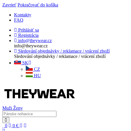
Zavrieť
Pokračovať do košíka
Kontakty
FAQ
Prihlásiť sa
Registrácia
info@theywear.cz
info@theywear.cz
Sledování objednávky / reklamace / vrácení zboží
Sledování objednávky / reklamace / vrácení zboží
SK
CZ
HU
Muži
Ženy
0
0
€