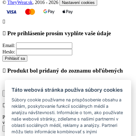
©
TheyWear.sk
, 2016 - 2026
Nastavení cookies
Pre prihlásenie prosím vyplňte vaše údaje
Email:
Heslo:
Prihlásiť sa
Produkt bol pridaný do zoznamu obľúbených
Táto webová stránka používa súbory cookies
Pokračovať v nákupe
Zobraziť zoznam obľúbených
Súbory cookie používame na prispôsobenie obsahu a
Chyba při vkládání do košíku
reklám, poskytovanie funkcií sociálnych médií a
analýzu návštevnosti. Informácie o tom, ako používate
Prosím vyberte najskôr jednu z dostupných veľkostí produktu pre
naše webové stránky, zdieľame s našimi partnermi v
vloženie do košíka.
oblasti sociálnych médií, reklamy a analýzy. Partneri
Späť k výberu veľkostí
môžu tieto informácie kombinovať s inými