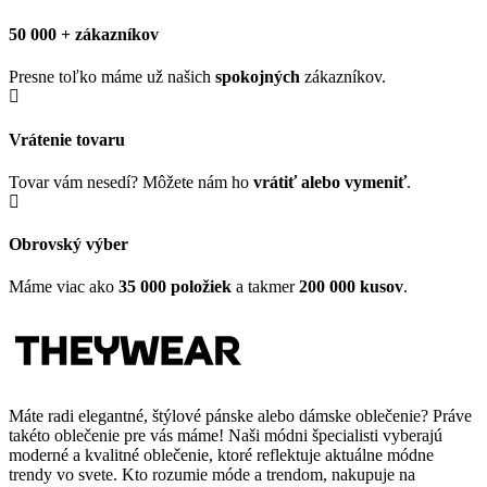
50 000 + zákazníkov
Presne toľko máme už našich
spokojných
zákazníkov.
Vrátenie tovaru
Tovar vám nesedí? Môžete nám ho
vrátiť alebo vymeniť
.
Obrovský výber
Máme viac ako
35 000 položiek
a takmer
200 000 kusov
.
Máte radi elegantné, štýlové pánske alebo dámske oblečenie? Práve
takéto oblečenie pre vás máme! Naši módni špecialisti vyberajú
moderné a kvalitné oblečenie, ktoré reflektuje aktuálne módne
trendy vo svete. Kto rozumie móde a trendom, nakupuje na