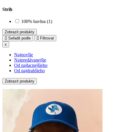
Strih
100% bavlna (1)
Zobrazit produkty
Seřadit podle
Filtrovat
x
Najnovšie
Najpredávanejšie
Od najlacnejšieho
Od najdrahšieho
Zobrazit produkty