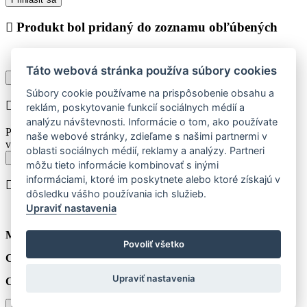
Produkt bol pridaný do zoznamu obľúbených
Táto webová stránka používa súbory cookies
Pokračovať v nákupe
Zobraziť zoznam obľúbených
Súbory cookie používame na prispôsobenie obsahu a
Chyba při vkládání do košíku
reklám, poskytovanie funkcií sociálnych médií a
analýzu návštevnosti. Informácie o tom, ako používate
Prosím vyberte najskôr jednu z dostupných veľkostí produktu pre
naše webové stránky, zdieľame s našimi partnermi v
vloženie do košíka.
oblasti sociálnych médií, reklamy a analýzy. Partneri
Späť k výberu veľkostí
môžu tieto informácie kombinovať s inými
informáciami, ktoré im poskytnete alebo ktoré získajú v
Produkt bol vložený do košíka
dôsledku vášho používania ich služieb.
Upraviť nastavenia
Množstvo:
ks
Povoliť všetko
Cena za jednotku:
€
Upraviť nastavenia
Celkom:
€
(vč. 21% DPH)
Pokračovať v nákupe
Prejsť do košíka