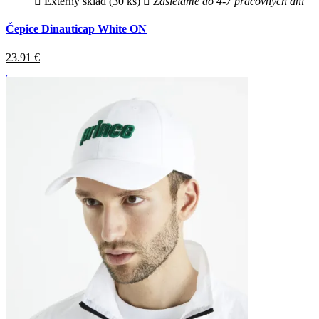
Externý sklad (30 ks)
Zasielame do 4-7 pracovných dní
Čepice Dinauticap White ON
23.91
€