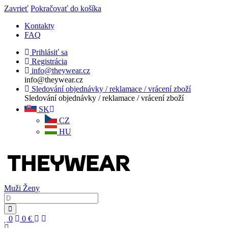
Zavrieť
Pokračovať do košíka
Kontakty
FAQ
Prihlásiť sa
Registrácia
info@theywear.cz
info@theywear.cz
Sledování objednávky / reklamace / vrácení zboží
Sledování objednávky / reklamace / vrácení zboží
SK
CZ
HU
Muži
Ženy
0
0
€