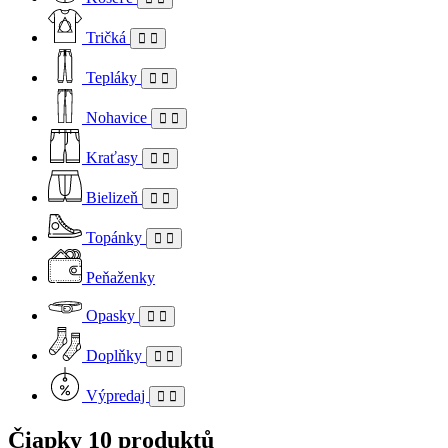
Tričká
Tepláky
Nohavice
Kraťasy
Bielizeň
Topánky
Peňaženky
Opasky
Doplňky
Výpredaj
Čiapky
10 produktů