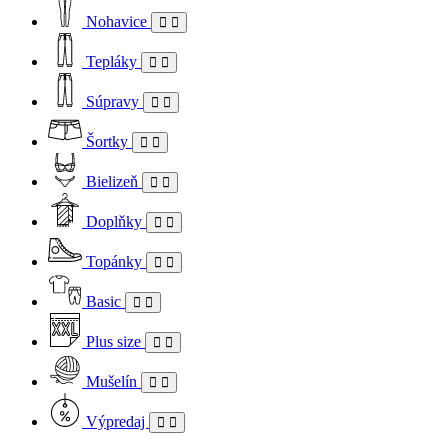
Nohavice
Tepláky
Súpravy
Šortky
Bielizeň
Doplňky
Topánky
Basic
Plus size
Mušelín
Výpredaj