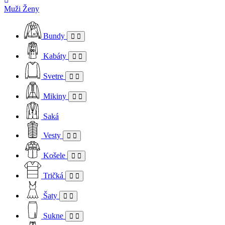
Muži
Ženy
Bundy
Kabáty
Svetre
Mikiny
Saká
Vesty
Košele
Tričká
Šaty
Sukne