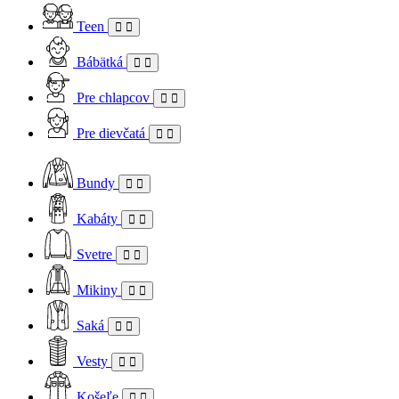
Teen
Bábätká
Pre chlapcov
Pre dievčatá
Bundy
Kabáty
Svetre
Mikiny
Saká
Vesty
Košeľe