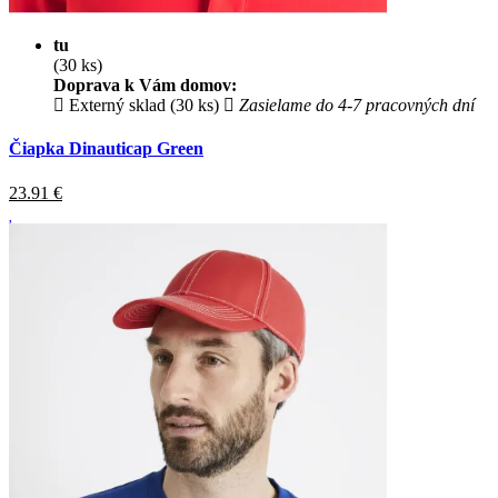
tu
(30 ks)
Doprava k Vám domov:
Externý sklad (30 ks)
Zasielame do 4-7 pracovných dní
Čiapka Dinauticap Green
23.91
€