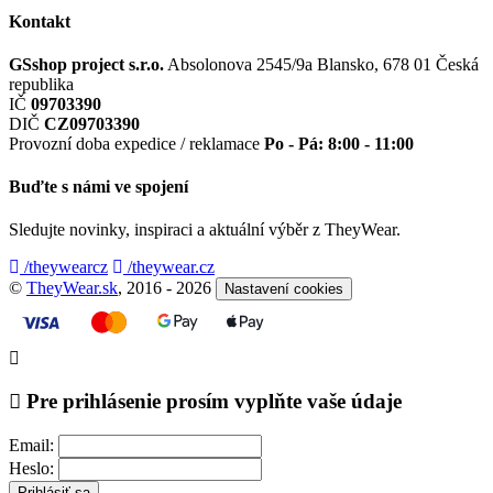
Kontakt
GSshop project s.r.o.
Absolonova 2545/9a
Blansko, 678 01
Česká
republika
IČ
09703390
DIČ
CZ09703390
Provozní doba expedice / reklamace
Po - Pá: 8:00 - 11:00
Buďte s námi ve spojení
Sledujte novinky, inspiraci a aktuální výběr z TheyWear.
/theywearcz
/theywear.cz
©
TheyWear.sk
, 2016 - 2026
Nastavení cookies
Pre prihlásenie prosím vyplňte vaše údaje
Email:
Heslo:
Prihlásiť sa