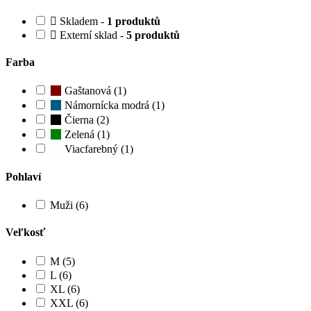
Skladem -
1 produktů
Externí sklad -
5 produktů
Farba
Gaštanová (1)
Námornícka modrá (1)
Čierna (2)
Zelená (1)
Viacfarebný (1)
Pohlaví
Muži (6)
Veľkosť
M (5)
L (6)
XL (6)
XXL (6)