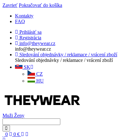
Zavrieť
Pokračovať do košíka
Kontakty
FAQ
Prihlásiť sa
Registrácia
info@theywear.cz
info@theywear.cz
Sledování objednávky / reklamace / vrácení zboží
Sledování objednávky / reklamace / vrácení zboží
SK
CZ
HU
Muži
Ženy
0
0
€