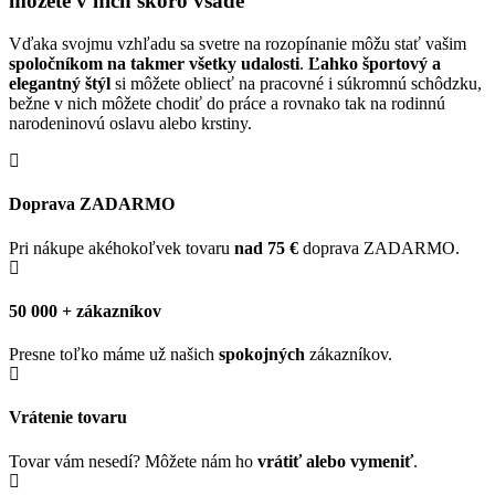
môžete v nich skoro všade
Vďaka svojmu vzhľadu sa svetre na rozopínanie môžu stať vašim
spoločníkom na takmer všetky udalosti
.
Ľahko športový a
elegantný štýl
si môžete obliecť na pracovné i súkromnú schôdzku,
bežne v nich môžete chodiť do práce a rovnako tak na rodinnú
narodeninovú oslavu alebo krstiny.
Doprava ZADARMO
Pri nákupe akéhokoľvek tovaru
nad 75 €
doprava ZADARMO.
50 000 + zákazníkov
Presne toľko máme už našich
spokojných
zákazníkov.
Vrátenie tovaru
Tovar vám nesedí? Môžete nám ho
vrátiť alebo vymeniť
.