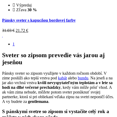
Výpredaj
Zľava
30 %
Pánsky sveter s kapucňou bordovej farby
31.03 €
21.72
€
1
Sveter so zipsom prevedie vás jarou aj
jeseňou
Pánsky sveter so zipsom využijete v každom ročnom období. V
zime poslúži ako teplá vrstva pod
kabát
alebo
bundu
. Na jeseň a na
jar ako vrchná vrstva
kvôli nevyspytateľným teplotám a v lete sa
hodí na dlhé večerné prechádzky
, kedy vám môže prísť vhod. A
ak vám zima nebude, môžete potom sveter ponúknuť svojej
partnerke, ktorá si pri obliekaní vďaka zipsu na svetri neponičí účes.
A vy budete za
gentlemana
.
S pánskymi svetre so zipsom si vystačíte celý rok a