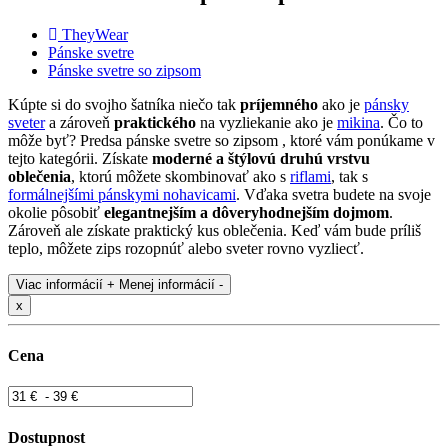
TheyWear
Pánske svetre
Pánske svetre so zipsom
Kúpte si do svojho šatníka niečo tak
príjemného
ako je
pánsky
sveter
a zároveň
praktického
na vyzliekanie ako je
mikina
. Čo to
môže byť? Predsa pánske svetre so zipsom , ktoré vám ponúkame v
tejto kategórii. Získate
moderné a štýlovú druhú vrstvu
oblečenia
, ktorú môžete skombinovať ako s
riflami
, tak s
formálnejšími pánskymi nohavicami
. Vďaka svetra budete na svoje
okolie pôsobiť
elegantnejším a dôveryhodnejším dojmom
.
Zároveň ale získate praktický kus oblečenia. Keď vám bude príliš
teplo, môžete zips rozopnúť alebo sveter rovno vyzliecť.
Viac informácií +
Menej informácií -
x
Cena
Dostupnost