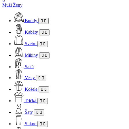
Muži
Ženy
Bundy
Kabáty
Svetre
Mikiny
Saká
Vesty
Košele
Tričká
Šaty
Sukne