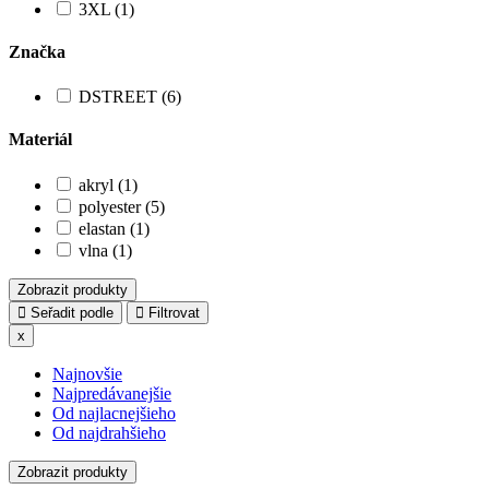
3XL (1)
Značka
DSTREET (6)
Materiál
akryl (1)
polyester (5)
elastan (1)
vlna (1)
Zobrazit produkty
Seřadit podle
Filtrovat
x
Najnovšie
Najpredávanejšie
Od najlacnejšieho
Od najdrahšieho
Zobrazit produkty