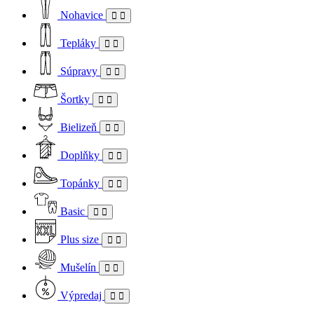
Nohavice
Tepláky
Súpravy
Šortky
Bielizeň
Doplňky
Topánky
Basic
Plus size
Mušelín
Výpredaj