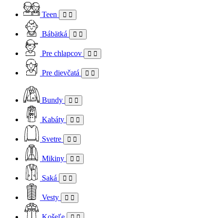
Teen
Bábätká
Pre chlapcov
Pre dievčatá
Bundy
Kabáty
Svetre
Mikiny
Saká
Vesty
Košeľe