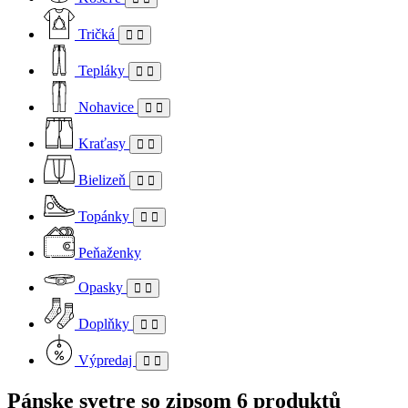
Tričká
Tepláky
Nohavice
Kraťasy
Bielizeň
Topánky
Peňaženky
Opasky
Doplňky
Výpredaj
Pánske svetre so zipsom
6 produktů