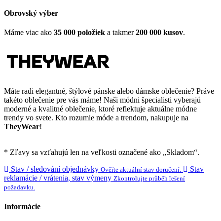
Obrovský výber
Máme viac ako
35 000 položiek
a takmer
200 000 kusov
.
Máte radi elegantné, štýlové pánske alebo dámske oblečenie? Práve
takéto oblečenie pre vás máme! Naši módni špecialisti vyberajú
moderné a kvalitné oblečenie, ktoré reflektuje aktuálne módne
trendy vo svete. Kto rozumie móde a trendom, nakupuje na
TheyWear
!
* Zľavy sa vzťahujú len na veľkosti označené ako „Skladom“.
Stav / sledování objednávky
Stav
Ověřte aktuální stav doručení.
reklamácie / vrátenia, stav výmeny
Zkontrolujte průběh řešení
požadavku.
Informácie