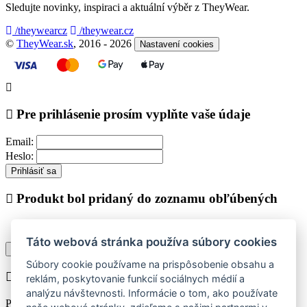
Sledujte novinky, inspiraci a aktuální výběr z TheyWear.
/theywearcz
/theywear.cz
©
TheyWear.sk
, 2016 - 2026
Nastavení cookies
Pre prihlásenie prosím vyplňte vaše údaje
Email:
Heslo:
Prihlásiť sa
Produkt bol pridaný do zoznamu obľúbených
Táto webová stránka používa súbory cookies
Pokračovať v nákupe
Zobraziť zoznam obľúbených
Súbory cookie používame na prispôsobenie obsahu a
Chyba při vkládání do košíku
reklám, poskytovanie funkcií sociálnych médií a
analýzu návštevnosti. Informácie o tom, ako používate
Prosím vyberte najskôr jednu z dostupných veľkostí produktu pre