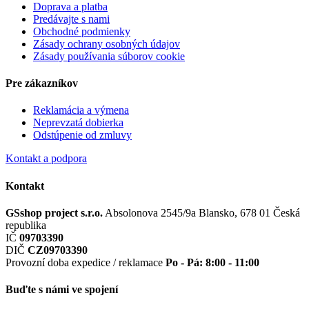
Doprava a platba
Predávajte s nami
Obchodné podmienky
Zásady ochrany osobných údajov
Zásady používania súborov cookie
Pre zákazníkov
Reklamácia a výmena
Neprevzatá dobierka
Odstúpenie od zmluvy
Kontakt a podpora
Kontakt
GSshop project s.r.o.
Absolonova 2545/9a
Blansko, 678 01
Česká
republika
IČ
09703390
DIČ
CZ09703390
Provozní doba expedice / reklamace
Po - Pá: 8:00 - 11:00
Buďte s námi ve spojení