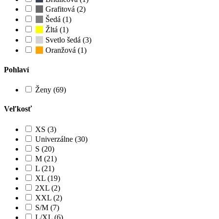
Grafitová (2)
Šedá (1)
Žltá (1)
Svetlo šedá (3)
Oranžová (1)
Pohlaví
Ženy (69)
Veľkosť
XS (3)
Univerzálne (30)
S (20)
M (21)
L (21)
XL (19)
2XL (2)
XXL (2)
S/M (7)
L/XL (6)