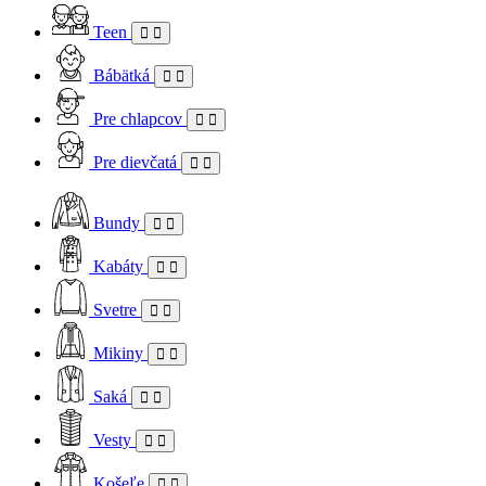
Teen
Bábätká
Pre chlapcov
Pre dievčatá
Bundy
Kabáty
Svetre
Mikiny
Saká
Vesty
Košeľe