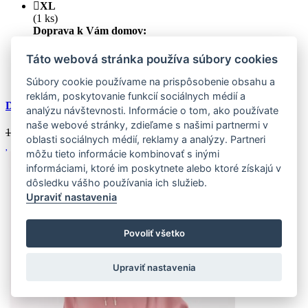
XL
(1 ks)
Doprava k Vám domov:
Skladom (1 ks)
Zasielame do 24 hodín
Táto webová stránka používa súbory cookies
Výpredaj
Zľava
30 %
Súbory cookie používame na prispôsobenie obsahu a
reklám, poskytovanie funkcií sociálnych médií a
Dámska mikina TRENDHOOD biela
analýzu návštevnosti. Informácie o tom, ako používate
naše webové stránky, zdieľame s našimi partnermi v
19.39 €
13.57
€
oblasti sociálnych médií, reklamy a analýzy. Partneri
môžu tieto informácie kombinovať s inými
informáciami, ktoré im poskytnete alebo ktoré získajú v
dôsledku vášho používania ich služieb.
Upraviť nastavenia
Povoliť všetko
Upraviť nastavenia