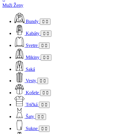
Muži
Ženy
Bundy
Kabáty
Svetre
Mikiny
Saká
Vesty
Košele
Tričká
Šaty
Sukne