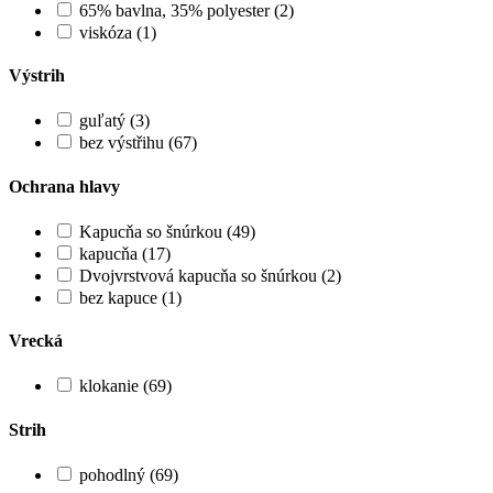
65% bavlna, 35% polyester (2)
viskóza (1)
Výstrih
guľatý (3)
bez výstřihu (67)
Ochrana hlavy
Kapucňa so šnúrkou (49)
kapucňa (17)
Dvojvrstvová kapucňa so šnúrkou (2)
bez kapuce (1)
Vrecká
klokanie (69)
Strih
pohodlný (69)