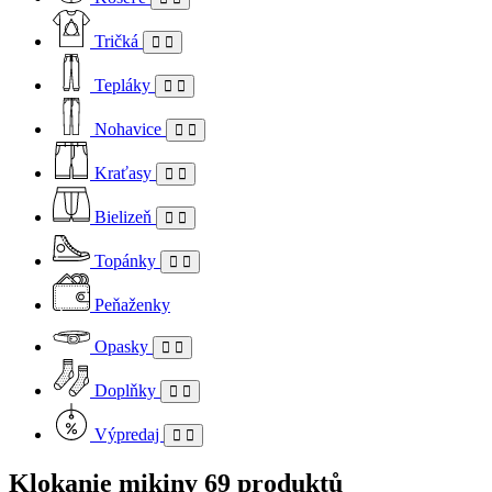
Tričká
Tepláky
Nohavice
Kraťasy
Bielizeň
Topánky
Peňaženky
Opasky
Doplňky
Výpredaj
Klokanie mikiny
69 produktů