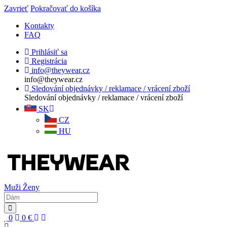
Zavrieť
Pokračovať do košíka
Kontakty
FAQ
Prihlásiť sa
Registrácia
info@theywear.cz
info@theywear.cz
Sledování objednávky / reklamace / vrácení zboží
Sledování objednávky / reklamace / vrácení zboží
SK
CZ
HU
Muži
Ženy
0
0
€