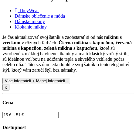
TheyWear
Dámske oblečenie a móda
Dámske mikiny
Klokanie mikiny
Je čas aktualizovať svoj šatník a zaobstarať si od nás
mikinu s
vreckom
v rôznych farbách.
Čierna mikina s kapucňou,
červená
mikina s kapucňou
,
zelená mikina s kapucňou
, ktoré sú
vyrobené z mäkkej bavlnenej tkaniny a majú klasický voľný strih,
sú ideálnou voľbou na udržanie tepla a skvelého vzhľadu počas
celého dňa. Túto sezónu teda doplňte svoj šatník o tento elegantný
štýl, ktorý vám zaručí štýl bez námahy.
Viac informácií +
Menej informácií -
x
Cena
Dostupnost