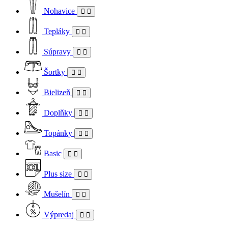
Nohavice
Tepláky
Súpravy
Šortky
Bielizeň
Doplňky
Topánky
Basic
Plus size
Mušelín
Výpredaj