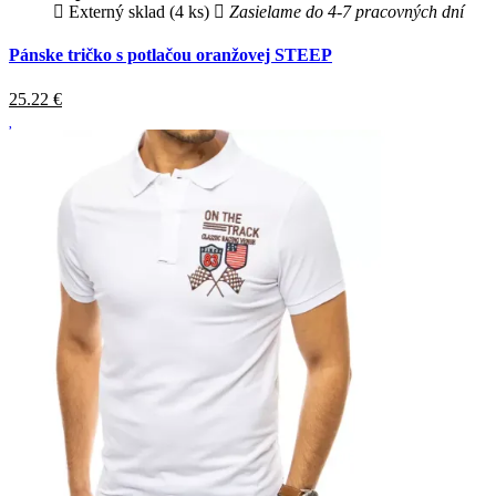
Externý sklad (4 ks)
Zasielame do 4-7 pracovných dní
Pánske tričko s potlačou oranžovej STEEP
25.22
€