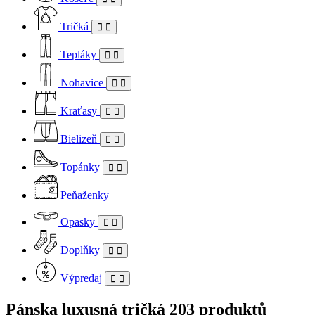
Tričká
Tepláky
Nohavice
Kraťasy
Bielizeň
Topánky
Peňaženky
Opasky
Doplňky
Výpredaj
Pánska luxusná tričká
203 produktů