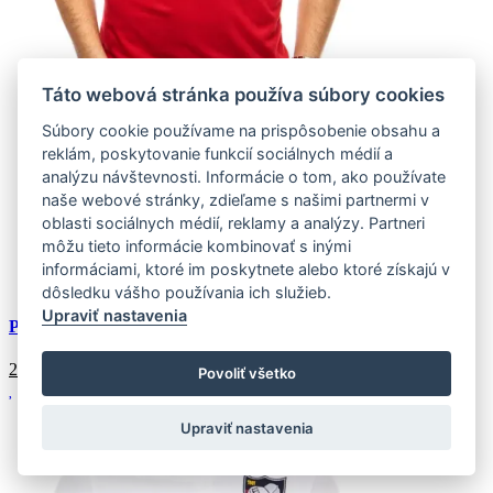
Táto webová stránka používa súbory cookies
Súbory cookie používame na prispôsobenie obsahu a
reklám, poskytovanie funkcií sociálnych médií a
analýzu návštevnosti. Informácie o tom, ako používate
naše webové stránky, zdieľame s našimi partnermi v
oblasti sociálnych médií, reklamy a analýzy. Partneri
M
(4 ks)
môžu tieto informácie kombinovať s inými
Doprava k Vám domov:
informáciami, ktoré im poskytnete alebo ktoré získajú v
Externý sklad (4 ks)
Zasielame do 4-7 pracovných dní
dôsledku vášho používania ich služieb.
Upraviť nastavenia
Pánske tričko s potlačou červenej LONDON
25.22
€
Povoliť všetko
Upraviť nastavenia