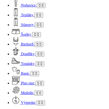
Nohavice
Tepláky
Súpravy
Šortky
Bielizeň
Doplňky
Topánky
Basic
Plus size
Mušelín
Výpredaj