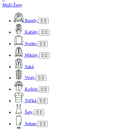
Muži
Ženy
Bundy
Kabáty
Svetre
Mikiny
Saká
Vesty
Košele
Tričká
Šaty
Sukne