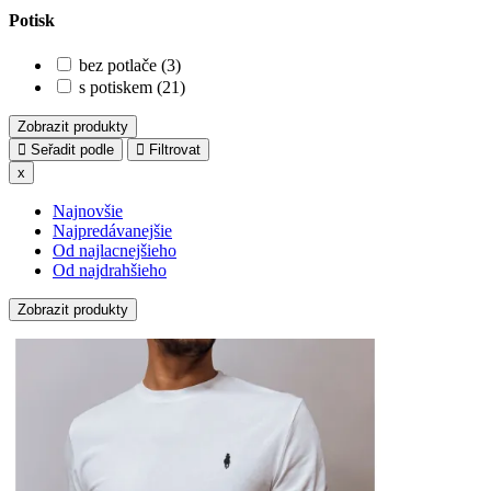
Potisk
bez potlače (3)
s potiskem (21)
Zobrazit produkty
Seřadit podle
Filtrovat
x
Najnovšie
Najpredávanejšie
Od najlacnejšieho
Od najdrahšieho
Zobrazit produkty