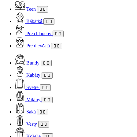
Teen
Bábätká
Pre chlapcov
Pre dievčatá
Bundy
Kabáty
Svetre
Mikiny
Saká
Vesty
Košeľe