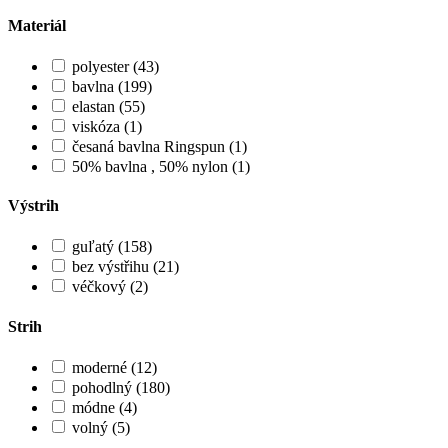
Materiál
polyester (43)
bavlna (199)
elastan (55)
viskóza (1)
česaná bavlna Ringspun (1)
50% bavlna , 50% nylon (1)
Výstrih
guľatý (158)
bez výstřihu (21)
véčkový (2)
Strih
moderné (12)
pohodlný (180)
módne (4)
volný (5)