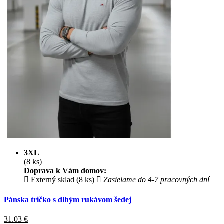
3XL
(8 ks)
Doprava k Vám domov:
Externý sklad (8 ks)
Zasielame do 4-7 pracovných dní
Pánska tričko s dlhým rukávom šedej
31.03
€