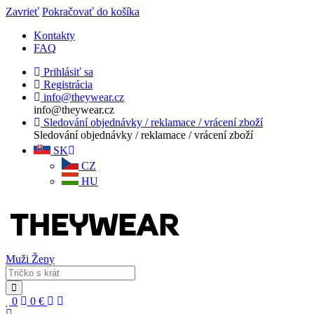
Zavrieť
Pokračovať do košíka
Kontakty
FAQ
Prihlásiť sa
Registrácia
info@theywear.cz
info@theywear.cz
Sledování objednávky / reklamace / vrácení zboží
Sledování objednávky / reklamace / vrácení zboží
SK
CZ
HU
Muži
Ženy
0
0
€