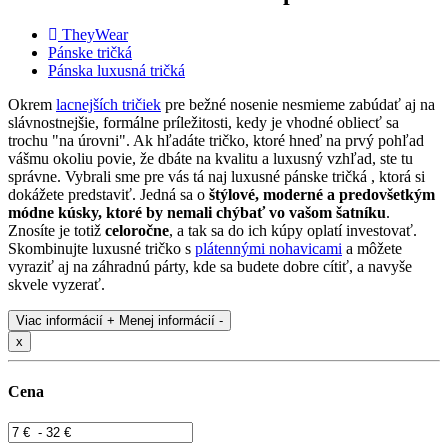
TheyWear
Pánske tričká
Pánska luxusná tričká
Okrem
lacnejších tričiek
pre bežné nosenie nesmieme zabúdať aj na
slávnostnejšie, formálne príležitosti, kedy je vhodné obliecť sa
trochu "na úrovni". Ak hľadáte tričko, ktoré hneď na prvý pohľad
vášmu okoliu povie, že dbáte na kvalitu a luxusný vzhľad, ste tu
správne. Vybrali sme pre vás tá naj luxusné pánske tričká , ktorá si
dokážete predstaviť. Jedná sa o
štýlové, moderné a predovšetkým
módne kúsky, ktoré by nemali chýbať vo vašom šatníku
.
Znosíte je totiž
celoročne
, a tak sa do ich kúpy oplatí investovať.
Skombinujte luxusné tričko s
plátennými nohavicami
a môžete
vyraziť aj na záhradnú párty, kde sa budete dobre cítiť, a navyše
skvele vyzerať.
Viac informácií +
Menej informácií -
x
Cena