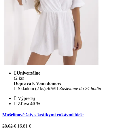
Univerzálne
(2 ks)
Doprava k Vám domov:
Skladom (2 ks)
-40%
Zasielame do 24 hodín
Výpredaj
Zľava
40 %
Mušelínové šaty s krátkymi rukávmi biele
28.02 €
16.81
€