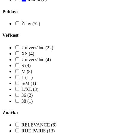
Pohlaví
Ženy (52)
Veľkosť
Univerzálne (22)
XS (4)
Univerzálne (4)
S (9)
M (8)
L (11)
S/M (1)
L/XL (3)
36 (2)
38 (1)
Značka
RELEVANCE (6)
RUE PARIS (13)