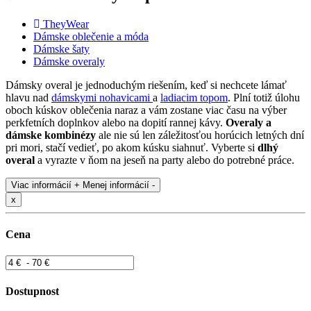
TheyWear
Dámske oblečenie a móda
Dámske šaty
Dámske overaly
Dámsky overal je jednoduchým riešením, keď si nechcete lámať
hlavu nad
dámskymi nohavicami
a
ladiacim topom
. Plní totiž úlohu
oboch kúskov oblečenia naraz a vám zostane viac času na výber
perkfetních doplnkov alebo na dopití rannej kávy.
Overaly a
dámske kombinézy
ale nie sú len záležitosťou horúcich letných dní
pri mori, stačí vedieť, po akom kúsku siahnuť. Vyberte si
dlhý
overal
a vyrazte v ňom na jeseň na party alebo do potrebné práce.
Viac informácií +
Menej informácií -
x
Cena
Dostupnost