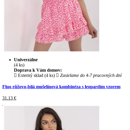
Univerzálne
(4 ks)
Doprava k Vám domov:
Externý sklad (4 ks)
Zasielame do 4-7 pracovných dní
Fluo růžovo-bílá mušelínová kombinéza s leopardím vzorem
31.13
€