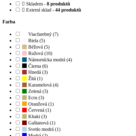
Skladem -
8 produktů
Externí sklad -
44 produktů
Farba
Viacfarebný (7)
Biela (5)
Béžová (5)
Ružová (10)
Námornícka modrá (4)
Čierna (6)
Hnedá (3)
Žltá (1)
Karamelová (4)
Zelená (3)
Ecru (3)
Oranžová (1)
Červená (1)
Khaki (3)
Gaštanová (1)
Svetlo modrá (1)
Modrá (2)