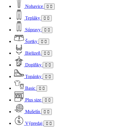
Nohavice
Tepláky
Súpravy
Šortky
Bielizeň
Doplňky
Topánky
Basic
Plus size
Mušelín
Výpredaj