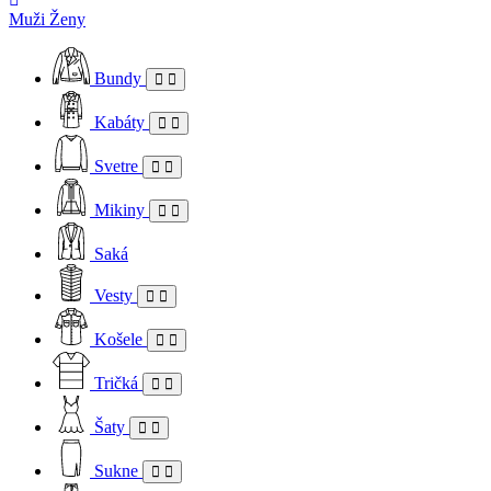
Muži
Ženy
Bundy
Kabáty
Svetre
Mikiny
Saká
Vesty
Košele
Tričká
Šaty
Sukne