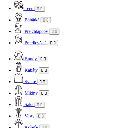
Teen
Bábätká
Pre chlapcov
Pre dievčatá
Bundy
Kabáty
Svetre
Mikiny
Saká
Vesty
Košeľe