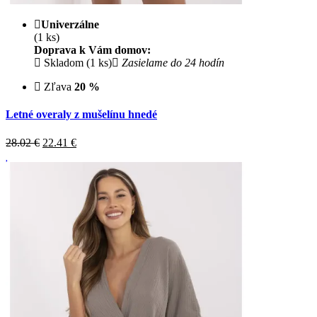
Univerzálne
(1 ks)
Doprava k Vám domov:
Skladom (1 ks)
Zasielame do 24 hodín
Zľava
20 %
Letné overaly z mušelínu hnedé
28.02 €
22.41
€