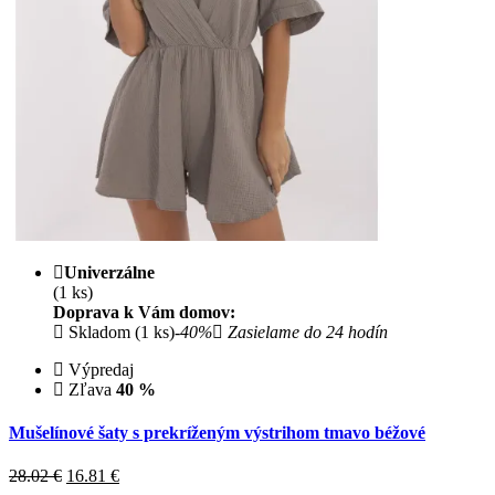
Univerzálne
(1 ks)
Doprava k Vám domov:
Skladom (1 ks)
-40%
Zasielame do 24 hodín
Výpredaj
Zľava
40 %
Mušelínové šaty s prekríženým výstrihom tmavo béžové
28.02 €
16.81
€