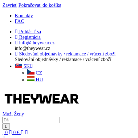
Zavrieť
Pokračovať do košíka
Kontakty
FAQ
Prihlásiť sa
Registrácia
info@theywear.cz
info@theywear.cz
Sledování objednávky / reklamace / vrácení zboží
Sledování objednávky / reklamace / vrácení zboží
SK
CZ
HU
Muži
Ženy
0
0
€