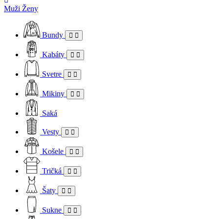
Muži
Ženy
Bundy
Kabáty
Svetre
Mikiny
Saká
Vesty
Košele
Tričká
Šaty
Sukne