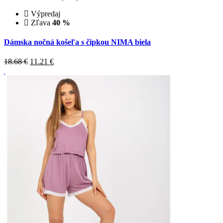
Výpredaj
Zľava
40 %
Dámska nočná košeľa s čipkou NIMA biela
18.68 €
11.21
€