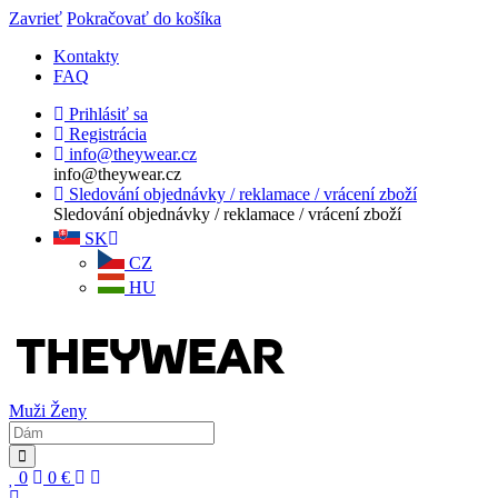
Zavrieť
Pokračovať do košíka
Kontakty
FAQ
Prihlásiť sa
Registrácia
info@theywear.cz
info@theywear.cz
Sledování objednávky / reklamace / vrácení zboží
Sledování objednávky / reklamace / vrácení zboží
SK
CZ
HU
Muži
Ženy
0
0
€