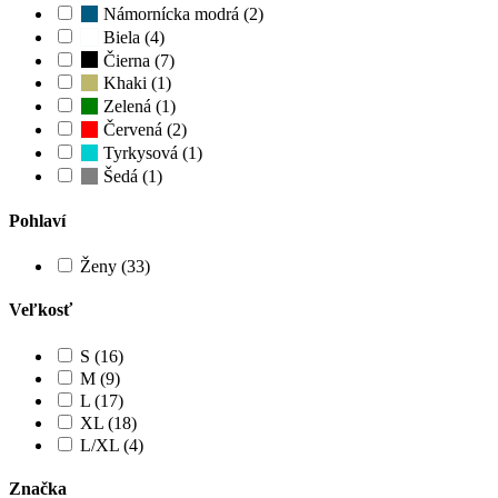
Námornícka modrá (2)
Biela (4)
Čierna (7)
Khaki (1)
Zelená (1)
Červená (2)
Tyrkysová (1)
Šedá (1)
Pohlaví
Ženy (33)
Veľkosť
S (16)
M (9)
L (17)
XL (18)
L/XL (4)
Značka