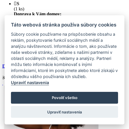
S
(1 ks)
Doprava k Vám domov:
Skladom (1 ks)
-40%
Zasielame do 24 hodín
Táto webová stránka používa súbory cookies
M
(1 ks)
Súbory cookie používame na prispôsobenie obsahu a
Doprava k Vám domov:
Skladom (1 ks)
-40%
Zasielame do 24 hodín
reklám, poskytovanie funkcií sociálnych médií a
analýzu návštevnosti. Informácie o tom, ako používate
Výpredaj
naše webové stránky, zdieľame s našimi partnermi v
Zľava
40 %
oblasti sociálnych médií, reklamy a analýzy. Partneri
môžu tieto informácie kombinovať s inými
Dámske bodkované pyžamo DOTA pink
informáciami, ktoré im poskytnete alebo ktoré získajú v
dôsledku vášho používania ich služieb.
31.13 €
18.68
€
Upraviť nastavenia
Povoliť všetko
Upraviť nastavenia