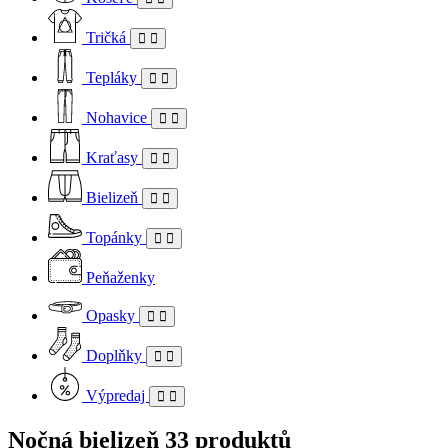
Tričká
Tepláky
Nohavice
Kraťasy
Bielizeň
Topánky
Peňaženky
Opasky
Doplňky
Výpredaj
Nočná bielizeň
33 produktů