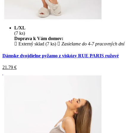
L/XL
(7 ks)
Doprava k Vám domov:
Externý sklad (7 ks)
Zasielame do 4-7 pracovných dní
Dámske dvojdielne pyžamo z viskózy RUE PARIS ružové
21.79
€