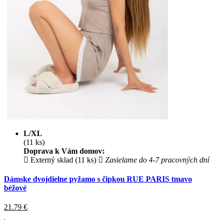
L/XL
(11 ks)
Doprava k Vám domov:
Externý sklad (11 ks)
Zasielame do 4-7 pracovných dní
Dámske dvojdielne pyžamo s čipkou RUE PARIS tmavo
béžové
21.79
€