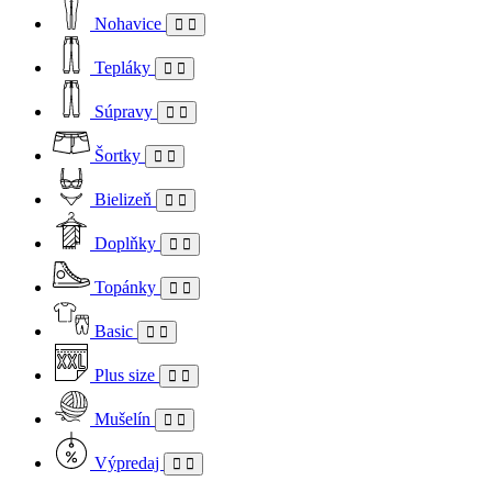
Nohavice
Tepláky
Súpravy
Šortky
Bielizeň
Doplňky
Topánky
Basic
Plus size
Mušelín
Výpredaj