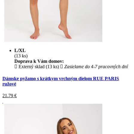
L/XL
(13 ks)
Doprava k Vám domov:
Externý sklad (13 ks)
Zasielame do 4-7 pracovných dní
Dámske pyžamo s krátkym vrchným dielom RUE PARIS
ružové
21.79
€