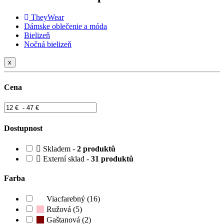
TheyWear
Dámske oblečenie a móda
Bielizeň
Nočná bielizeň
x
Cena
Dostupnost
Skladem -
2 produktů
Externí sklad -
31 produktů
Farba
Viacfarebný (16)
Ružová (5)
Gaštanová (2)