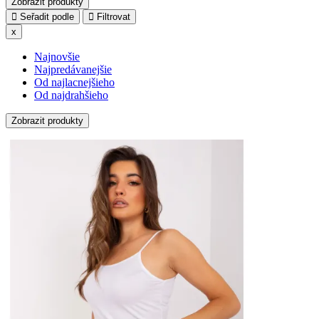
Zobrazit produkty
Seřadit podle
Filtrovat
x
Najnovšie
Najpredávanejšie
Od najlacnejšieho
Od najdrahšieho
Zobrazit produkty