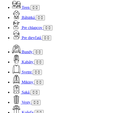
Teen
Bábätká
Pre chlapcov
Pre dievčatá
Bundy
Kabáty
Svetre
Mikiny
Saká
Vesty
Košeľe