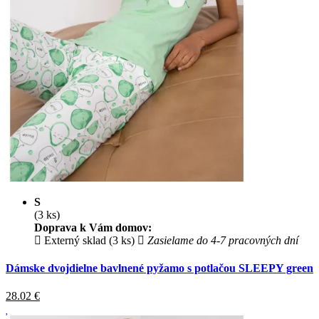
S
(3 ks)
Doprava k Vám domov:
Externý sklad (3 ks)
Zasielame do 4-7 pracovných dní
Dámske dvojdielne bavlnené pyžamo s potlačou SLEEPY green
28.02
€