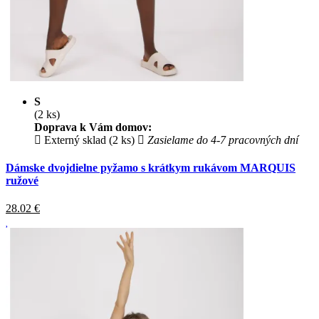
S
(2 ks)
Doprava k Vám domov:
Externý sklad (2 ks)
Zasielame do 4-7 pracovných dní
Dámske dvojdielne pyžamo s krátkym rukávom MARQUIS
ružové
28.02
€