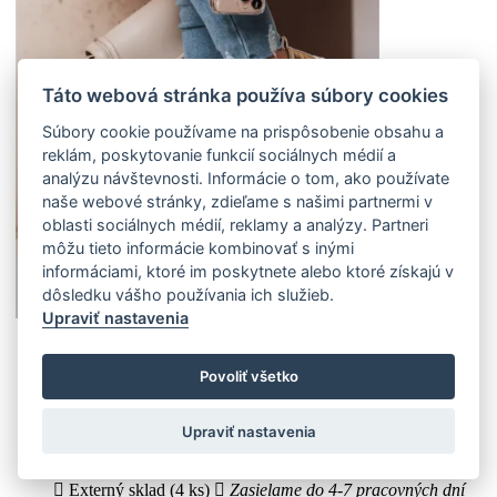
Táto webová stránka používa súbory cookies
Súbory cookie používame na prispôsobenie obsahu a
reklám, poskytovanie funkcií sociálnych médií a
analýzu návštevnosti. Informácie o tom, ako používate
naše webové stránky, zdieľame s našimi partnermi v
oblasti sociálnych médií, reklamy a analýzy. Partneri
môžu tieto informácie kombinovať s inými
informáciami, ktoré im poskytnete alebo ktoré získajú v
dôsledku vášho používania ich služieb.
Upraviť nastavenia
36
(3 ks)
Povoliť všetko
Doprava k Vám domov:
Externý sklad (3 ks)
Zasielame do 4-7 pracovných dní
37
Upraviť nastavenia
(4 ks)
Doprava k Vám domov:
Externý sklad (4 ks)
Zasielame do 4-7 pracovných dní