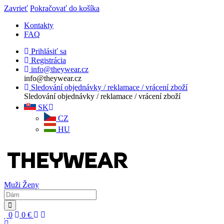
Zavrieť
Pokračovať do košíka
Kontakty
FAQ
Prihlásiť sa
Registrácia
info@theywear.cz
info@theywear.cz
Sledování objednávky / reklamace / vrácení zboží
Sledování objednávky / reklamace / vrácení zboží
SK
CZ
HU
Muži
Ženy
0
0
€