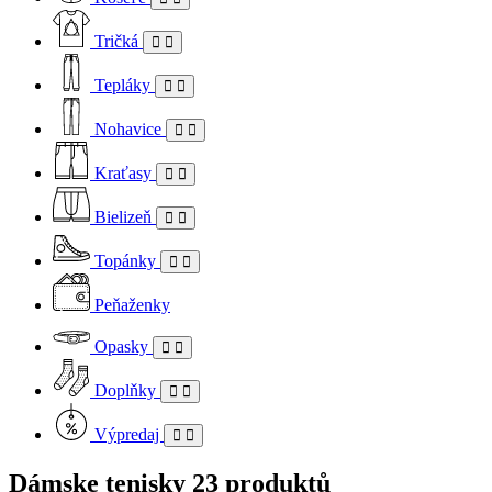
Tričká
Tepláky
Nohavice
Kraťasy
Bielizeň
Topánky
Peňaženky
Opasky
Doplňky
Výpredaj
Dámske tenisky
23 produktů