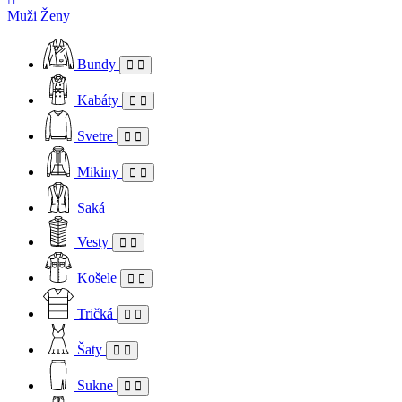
Muži
Ženy
Bundy
Kabáty
Svetre
Mikiny
Saká
Vesty
Košele
Tričká
Šaty
Sukne