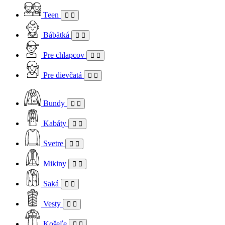
Teen
Bábätká
Pre chlapcov
Pre dievčatá
Bundy
Kabáty
Svetre
Mikiny
Saká
Vesty
Košeľe