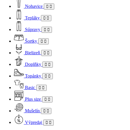
Nohavice
Tepláky
Súpravy
Šortky
Bielizeň
Doplňky
Topánky
Basic
Plus size
Mušelín
Výpredaj