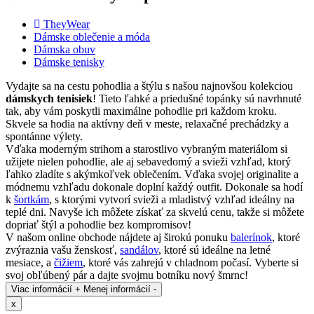
TheyWear
Dámske oblečenie a móda
Dámska obuv
Dámske tenisky
Vydajte sa na cestu pohodlia a štýlu s našou najnovšou kolekciou
dámskych tenisiek
! Tieto ľahké a priedušné topánky sú navrhnuté
tak, aby vám poskytli maximálne pohodlie pri každom kroku.
Skvele sa hodia na aktívny deň v meste, relaxačné prechádzky a
spontánne výlety.
Vďaka moderným strihom a starostlivo vybraným materiálom si
užijete nielen pohodlie, ale aj sebavedomý a svieži vzhľad, ktorý
ľahko zladíte s akýmkoľvek oblečením. Vďaka svojej originalite a
módnemu vzhľadu dokonale doplní každý outfit. Dokonale sa hodí
k
šortkám
, s ktorými vytvorí svieži a mladistvý vzhľad ideálny na
teplé dni. Navyše ich môžete získať za skvelú cenu, takže si môžete
dopriať štýl a pohodlie bez kompromisov!
V našom online obchode nájdete aj širokú ponuku
balerínok
, ktoré
zvýraznia vašu ženskosť,
sandálov
, ktoré sú ideálne na letné
mesiace, a
čižiem
, ktoré vás zahrejú v chladnom počasí. Vyberte si
svoj obľúbený pár a dajte svojmu botníku nový šmrnc!
Viac informácií +
Menej informácií -
x