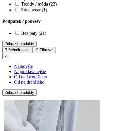
Trendy / móda (23)
Streetwear (1)
Podpatek / podešev
Bez päty (21)
Zobrazit produkty
Seřadit podle
Filtrovat
x
Najnovšie
Najpredávanejšie
Od najlacnejšieho
Od najdrahšieho
Zobrazit produkty