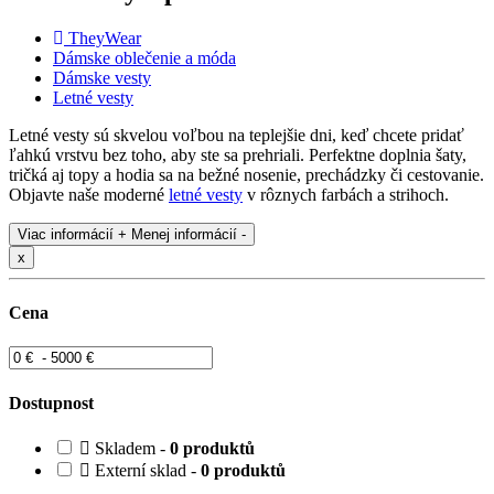
TheyWear
Dámske oblečenie a móda
Dámske vesty
Letné vesty
Letné vesty sú skvelou voľbou na teplejšie dni, keď chcete pridať
ľahkú vrstvu bez toho, aby ste sa prehriali. Perfektne doplnia šaty,
tričká aj topy a hodia sa na bežné nosenie, prechádzky či cestovanie.
Objavte naše moderné
letné vesty
v rôznych farbách a strihoch.
Viac informácií +
Menej informácií -
x
Cena
Dostupnost
Skladem -
0 produktů
Externí sklad -
0 produktů