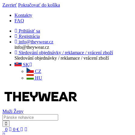
Zavrieť
Pokračovať do košíka
Kontakty
FAQ
Prihlásiť sa
Registrácia
info@theywear.cz
info@theywear.cz
Sledování objednávky / reklamace / vrácení zboží
Sledování objednávky / reklamace / vrácení zboží
SK
CZ
HU
Muži
Ženy
0
0
€