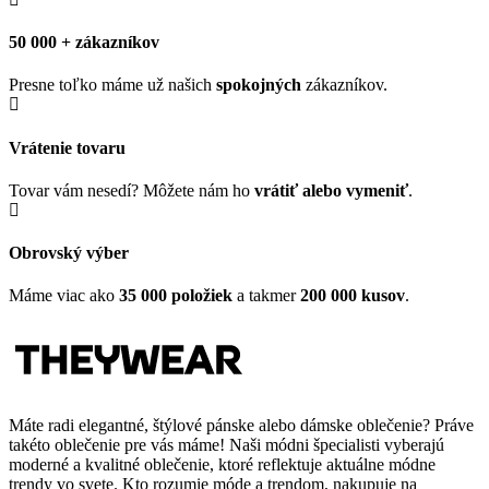
50 000 + zákazníkov
Presne toľko máme už našich
spokojných
zákazníkov.
Vrátenie tovaru
Tovar vám nesedí? Môžete nám ho
vrátiť alebo vymeniť
.
Obrovský výber
Máme viac ako
35 000 položiek
a takmer
200 000 kusov
.
Máte radi elegantné, štýlové pánske alebo dámske oblečenie? Práve
takéto oblečenie pre vás máme! Naši módni špecialisti vyberajú
moderné a kvalitné oblečenie, ktoré reflektuje aktuálne módne
trendy vo svete. Kto rozumie móde a trendom, nakupuje na