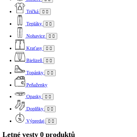
Tričká
Tepláky
Nohavice
Kraťasy
Bielizeň
Topánky
Peňaženky
Opasky
Doplňky
Výpredaj
Letné vesty
0 produktů