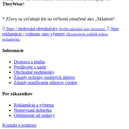
TheyWear
!
* Zľavy sa vzťahujú len na veľkosti označené ako „Skladom“.
Stav / sledování objednávky
Stav
Ověřte aktuální stav doručení.
reklamácie / vrátenia, stav výmeny
Zkontrolujte průběh řešení
požadavku.
Informácie
Doprava a platba
Predávajte s nami
Obchodné podmienky
Zásady ochrany osobných údajov
Zásady používania súborov cookie
Pre zákazníkov
Reklamácia a výmena
Neprevzatá dobierka
Odstúpenie od zmluvy
Kontakt a podpora