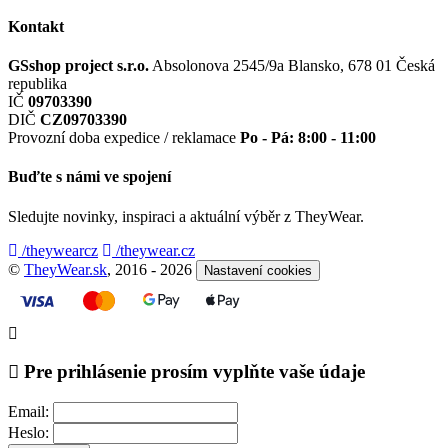
Kontakt
GSshop project s.r.o.
Absolonova 2545/9a
Blansko, 678 01
Česká
republika
IČ
09703390
DIČ
CZ09703390
Provozní doba expedice / reklamace
Po - Pá: 8:00 - 11:00
Buďte s námi ve spojení
Sledujte novinky, inspiraci a aktuální výběr z TheyWear.
/theywearcz
/theywear.cz
©
TheyWear.sk
, 2016 - 2026
Nastavení cookies
Pre prihlásenie prosím vyplňte vaše údaje
Email:
Heslo: