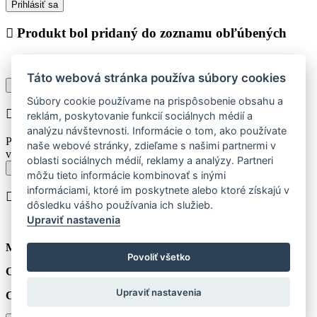
Prihlásiť sa
Produkt bol pridaný do zoznamu obľúbených
Táto webová stránka používa súbory cookies
Pokračovať v nákupe
Zobraziť zoznam obľúbených
Súbory cookie používame na prispôsobenie obsahu a
Chyba při vkládání do košíku
reklám, poskytovanie funkcií sociálnych médií a
analýzu návštevnosti. Informácie o tom, ako používate
Prosím vyberte najskôr jednu z dostupných veľkostí produktu pre
naše webové stránky, zdieľame s našimi partnermi v
vloženie do košíka.
oblasti sociálnych médií, reklamy a analýzy. Partneri
Späť k výberu veľkostí
môžu tieto informácie kombinovať s inými
informáciami, ktoré im poskytnete alebo ktoré získajú v
Produkt bol vložený do košíka
dôsledku vášho používania ich služieb.
Upraviť nastavenia
Množstvo:
ks
Povoliť všetko
Cena za jednotku:
€
Upraviť nastavenia
Celkom:
€
(vč. 21% DPH)