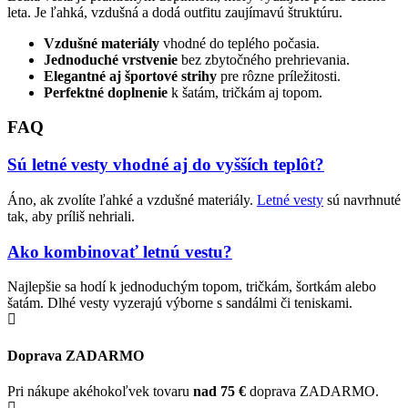
leta. Je ľahká, vzdušná a dodá outfitu zaujímavú štruktúru.
Vzdušné materiály
vhodné do teplého počasia.
Jednoduché vrstvenie
bez zbytočného prehrievania.
Elegantné aj športové strihy
pre rôzne príležitosti.
Perfektné doplnenie
k šatám, tričkám aj topom.
FAQ
Sú letné vesty vhodné aj do vyšších teplôt?
Áno, ak zvolíte ľahké a vzdušné materiály.
Letné vesty
sú navrhnuté
tak, aby príliš nehriali.
Ako kombinovať letnú vestu?
Najlepšie sa hodí k jednoduchým topom, tričkám, šortkám alebo
šatám. Dlhé vesty vyzerajú výborne s sandálmi či teniskami.
Doprava ZADARMO
Pri nákupe akéhokoľvek tovaru
nad 75 €
doprava ZADARMO.