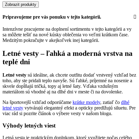
Zobrazit produkty
Pripravujeme pre vás ponuku v tejto kategórii.
Intenzívne pracujeme na doplnení sortimentu v tejto kategórii a vy
sa môžete tešiť na nové kúsky oblečenia vo veľmi krátkom čase.
Medzitým pokračujte v akejkoľvek inej kategórii.
Letné vesty – ľahká a moderná vrstva na
teplé dni
Letné vesty
sú ideálne, ak chcete outfitu dodať vrstvený vzhľad bez
toho, aby ste pridali teplo navyše. Sú ľahké, príjemné na nosenie a
skvele dopĺňajú tričká, topy aj letné šaty. Vďaka vzdušným
materiálom sú vhodné aj na dlhé dni v meste či na dovolenke.
Na športovejší vzhľad odporúčame
krátke modely
, zatiaľ čo
dlhé
letné vesty
vytvárajú elegantný efekt a opticky predlžujú siluetu. Pre
viac rád si pozrite článok o výbere vesty v našom blogu.
Výhody letných viest
Letná vesta je praktickým doplnkom, ktorý využijete počas celého