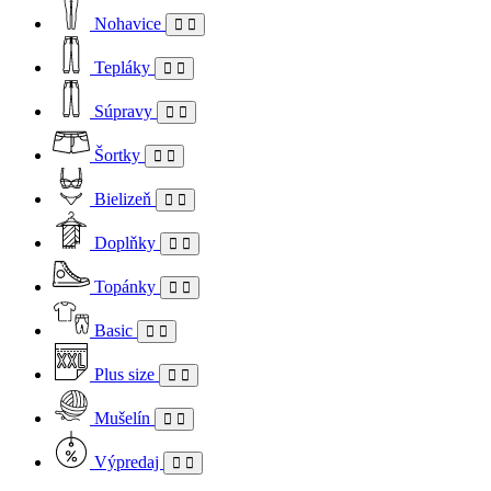
Nohavice
Tepláky
Súpravy
Šortky
Bielizeň
Doplňky
Topánky
Basic
Plus size
Mušelín
Výpredaj