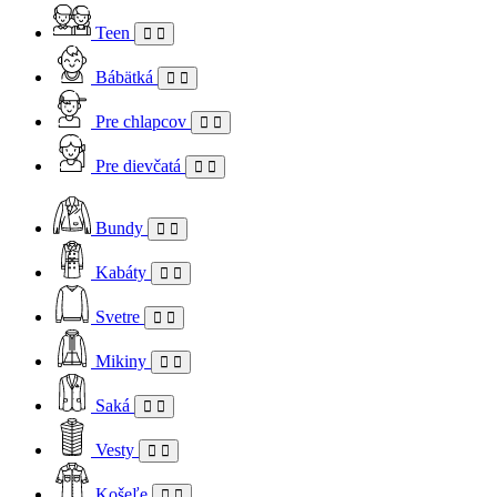
Teen
Bábätká
Pre chlapcov
Pre dievčatá
Bundy
Kabáty
Svetre
Mikiny
Saká
Vesty
Košeľe