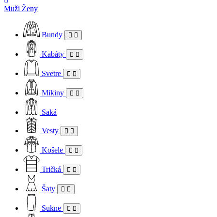
Muži
Ženy
Bundy
Kabáty
Svetre
Mikiny
Saká
Vesty
Košele
Tričká
Šaty
Sukne