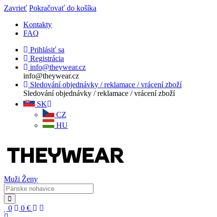
Zavrieť
Pokračovať do košíka
Kontakty
FAQ
Prihlásiť sa
Registrácia
info@theywear.cz
info@theywear.cz
Sledování objednávky / reklamace / vrácení zboží
Sledování objednávky / reklamace / vrácení zboží
SK
CZ
HU
Muži
Ženy
0
0
€