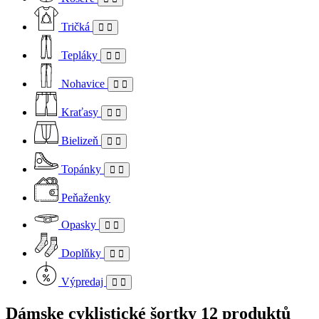
Tričká
Tepláky
Nohavice
Kraťasy
Bielizeň
Topánky
Peňaženky
Opasky
Doplňky
Výpredaj
Dámske cyklistické šortky
12 produktů