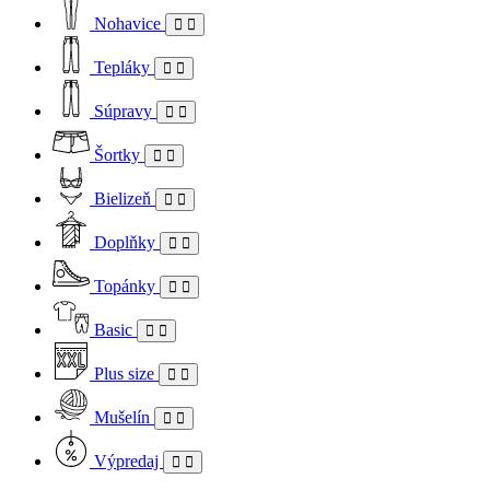
Nohavice
Tepláky
Súpravy
Šortky
Bielizeň
Doplňky
Topánky
Basic
Plus size
Mušelín
Výpredaj