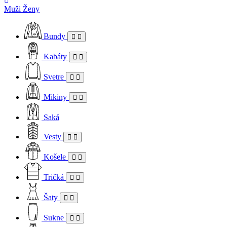
Muži
Ženy
Bundy
Kabáty
Svetre
Mikiny
Saká
Vesty
Košele
Tričká
Šaty
Sukne