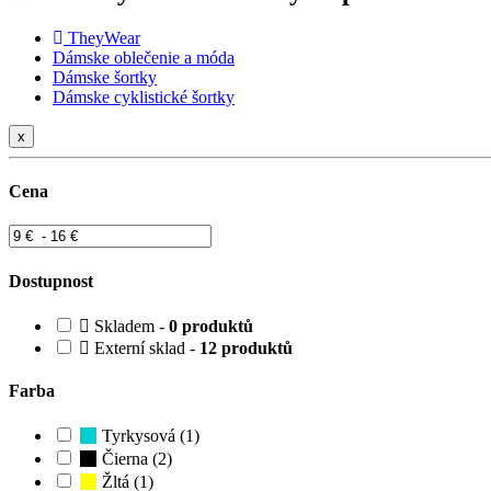
TheyWear
Dámske oblečenie a móda
Dámske šortky
Dámske cyklistické šortky
x
Cena
Dostupnost
Skladem -
0 produktů
Externí sklad -
12 produktů
Farba
Tyrkysová (1)
Čierna (2)
Žltá (1)