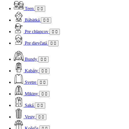
Teen
Bábätká
Pre chlapcov
Pre dievčatá
Bundy
Kabáty
Svetre
Mikiny
Saká
Vesty
Košeľe