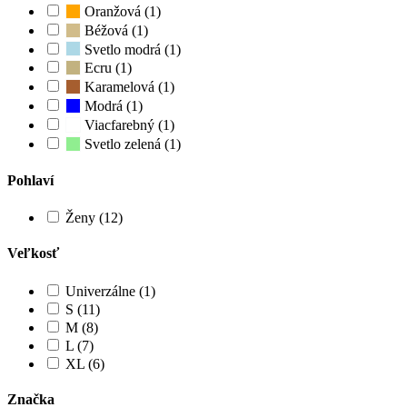
Oranžová (1)
Béžová (1)
Svetlo modrá (1)
Ecru (1)
Karamelová (1)
Modrá (1)
Viacfarebný (1)
Svetlo zelená (1)
Pohlaví
Ženy (12)
Veľkosť
Univerzálne (1)
S (11)
M (8)
L (7)
XL (6)
Značka