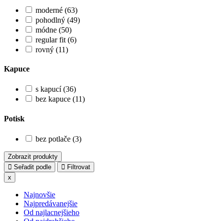
moderné (63)
pohodlný (49)
módne (50)
regular fit (6)
rovný (11)
Kapuce
s kapucí (36)
bez kapuce (11)
Potisk
bez potlače (3)
Zobrazit produkty
Seřadit podle
Filtrovat
x
Najnovšie
Najpredávanejšie
Od najlacnejšieho