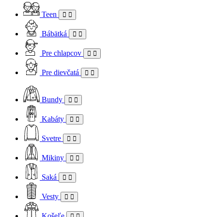
Teen
Bábätká
Pre chlapcov
Pre dievčatá
Bundy
Kabáty
Svetre
Mikiny
Saká
Vesty
Košeľe