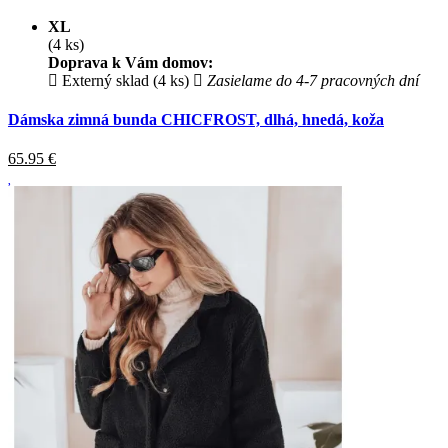
XL
(4 ks)
Doprava k Vám domov:
Externý sklad (4 ks)
Zasielame do 4-7 pracovných dní
Dámska zimná bunda CHICFROST, dlhá, hnedá, koža
65.95
€