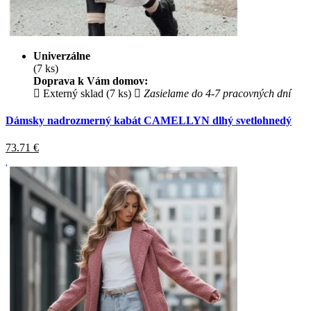
Univerzálne
(7 ks)
Doprava k Vám domov:
Externý sklad (7 ks)
Zasielame do 4-7 pracovných dní
Dámsky nadrozmerný kabát CAMELLYN dlhý svetlohnedý
73.71
€