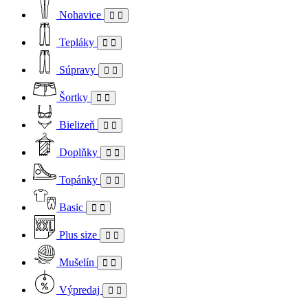
Nohavice
Tepláky
Súpravy
Šortky
Bielizeň
Doplňky
Topánky
Basic
Plus size
Mušelín
Výpredaj