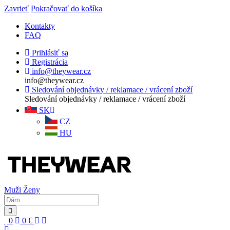
Zavrieť
Pokračovať do košíka
Kontakty
FAQ
Prihlásiť sa
Registrácia
info@theywear.cz
info@theywear.cz
Sledování objednávky / reklamace / vrácení zboží
Sledování objednávky / reklamace / vrácení zboží
SK
CZ
HU
Muži
Ženy
0
0
€