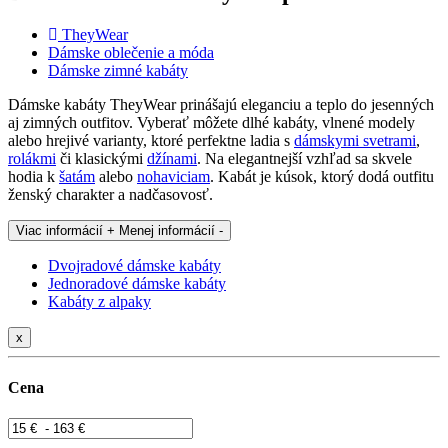
TheyWear
Dámske oblečenie a móda
Dámske zimné kabáty
Dámske kabáty TheyWear prinášajú eleganciu a teplo do jesenných
aj zimných outfitov. Vyberať môžete dlhé kabáty, vlnené modely
alebo hrejivé varianty, ktoré perfektne ladia s
dámskymi svetrami
,
rolákmi
či klasickými
džínami
. Na elegantnejší vzhľad sa skvele
hodia k
šatám
alebo
nohaviciam
. Kabát je kúsok, ktorý dodá outfitu
ženský charakter a nadčasovosť.
Viac informácií +
Menej informácií -
Dvojradové dámske kabáty
Jednoradové dámske kabáty
Kabáty z alpaky
x
Cena