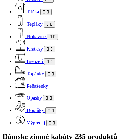
Tričká
Tepláky
Nohavice
Kraťasy
Bielizeň
Topánky
Peňaženky
Opasky
Doplňky
Výpredaj
Dámske zimné kabáty
235 produktů