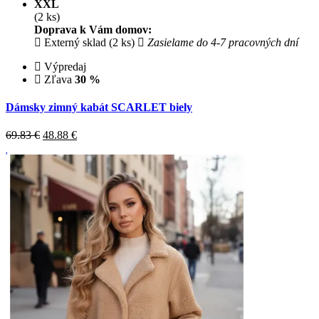
XXL
(2 ks)
Doprava k Vám domov:
Externý sklad (2 ks)
Zasielame do 4-7 pracovných dní
Výpredaj
Zľava
30 %
Dámsky zimný kabát SCARLET biely
69.83 €
48.88
€