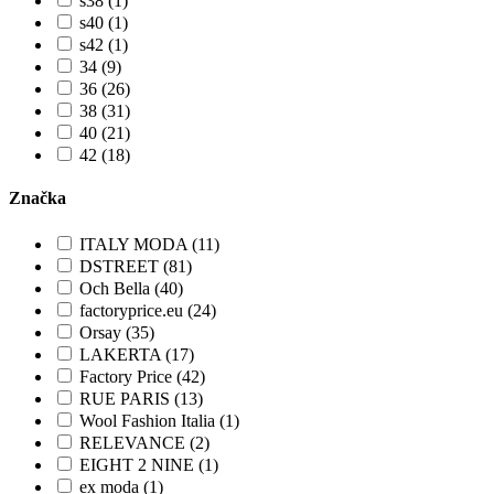
s38 (1)
s40 (1)
s42 (1)
34 (9)
36 (26)
38 (31)
40 (21)
42 (18)
Značka
ITALY MODA (11)
DSTREET (81)
Och Bella (40)
factoryprice.eu (24)
Orsay (35)
LAKERTA (17)
Factory Price (42)
RUE PARIS (13)
Wool Fashion Italia (1)
RELEVANCE (2)
EIGHT 2 NINE (1)
ex moda (1)