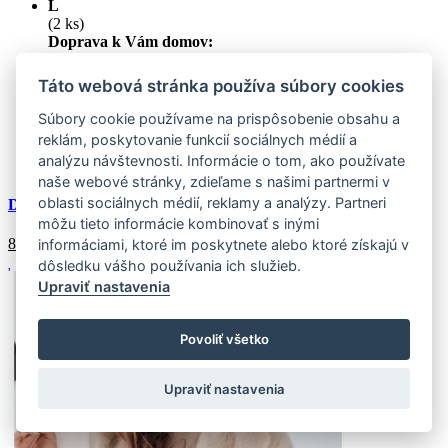
L
(2 ks)
Doprava k Vám domov:
Externý sklad (2 ks)
Zasielame do 4-7 pracovných dní
XL
Táto webová stránka používa súbory cookies
(6 ks)
Doprava k Vám domov:
Súbory cookie používame na prispôsobenie obsahu a
Externý sklad (6 ks)
Zasielame do 4-7 pracovných dní
reklám, poskytovanie funkcií sociálnych médií a
analýzu návštevnosti. Informácie o tom, ako používate
Doprava
zadarmo
naše webové stránky, zdieľame s našimi partnermi v
oblasti sociálnych médií, reklamy a analýzy. Partneri
Dámsky krátky kožuch GLAMFLUFFY, čierny
môžu tieto informácie kombinovať s inými
89.24
€
informáciami, ktoré im poskytnete alebo ktoré získajú v
dôsledku vášho používania ich služieb.
Upraviť nastavenia
Povoliť všetko
Upraviť nastavenia