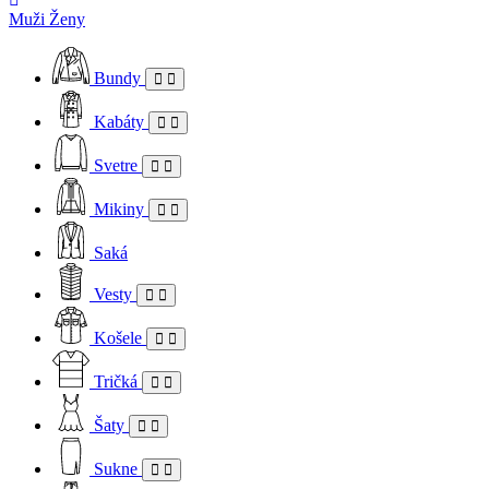
Muži
Ženy
Bundy
Kabáty
Svetre
Mikiny
Saká
Vesty
Košele
Tričká
Šaty
Sukne