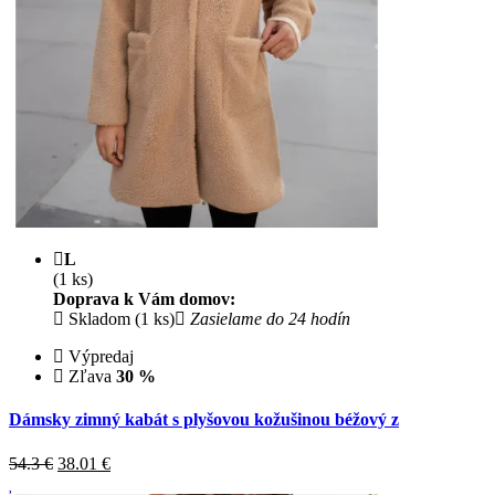
L
(1 ks)
Doprava k Vám domov:
Skladom (1 ks)
Zasielame do 24 hodín
Výpredaj
Zľava
30 %
Dámsky zimný kabát s plyšovou kožušinou béžový z
54.3 €
38.01
€