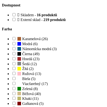
Dostupnost
Skladem -
16 produktů
Externí sklad -
219 produktů
Farba
Karamelová (26)
Modrá (6)
Námornícka modrá (3)
Čierna (49)
Hnedá (23)
Šedá (12)
Žltá (2)
Ružová (13)
Biela (5)
Viacfarebný (17)
Zelená (8)
Béžová (40)
Khaki (11)
Gaštanová (5)