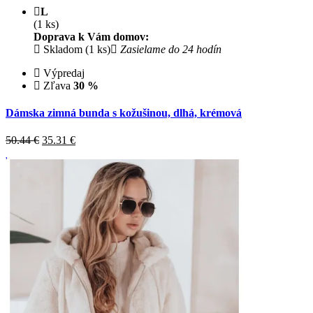
L
(1 ks)
Doprava k Vám domov:
Skladom (1 ks)
Zasielame do 24 hodín
Výpredaj
Zľava
30 %
Dámska zimná bunda s kožušinou, dlhá, krémová
50.44 €
35.31
€