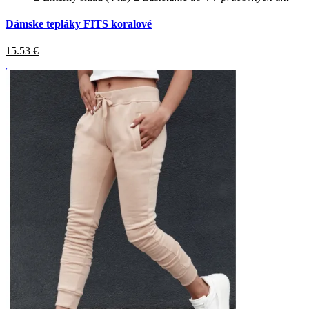
Dámske tepláky FITS koralové
15.53
€