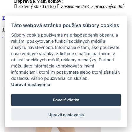
Doprava k Vám domov:
Externý sklad (4 ks)
Zasielame do 4-7 pracovných dní
Dámske tepláky FASHIONCORE Ružová
Táto webová stránka používa súbory cookies
17.46
€
Súbory cookie používame na prispôsobenie obsahu a
reklám, poskytovanie funkcií sociálnych médií a
analýzu návštevnosti. Informácie o tom, ako používate
naše webové stránky, zdieľame s našimi partnermi v
oblasti sociálnych médií, reklamy a analýzy. Partneri
môžu tieto informácie kombinovať s inými
informáciami, ktoré im poskytnete alebo ktoré získajú v
dôsledku vášho používania ich služieb.
Upraviť nastavenia
Povoliť všetko
Upraviť nastavenia