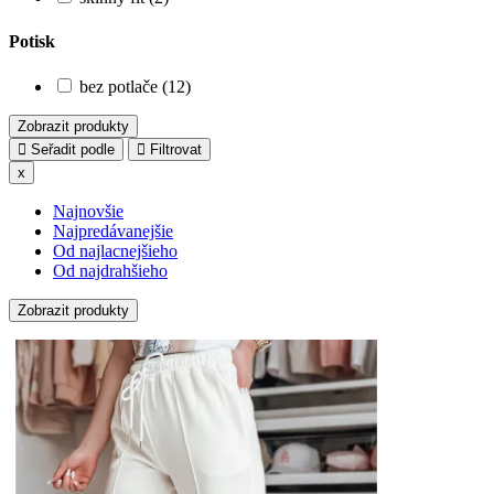
Potisk
bez potlače (12)
Zobrazit produkty
Seřadit podle
Filtrovat
x
Najnovšie
Najpredávanejšie
Od najlacnejšieho
Od najdrahšieho
Zobrazit produkty