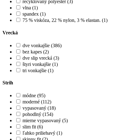
recyklovaný polyester (3)
vlna (1)
spandex (1)
75 % viskóza, 22 % nylon, 3 % elastan. (1)
Vrecká
dve vonkajšie (386)
bez kapes (2)
dve slip vrecká (3)
štyri vonkajšie (1)
tri vonkajšie (1)
Strih
módne (95)
moderné (112)
vypasovaný (18)
pohodlný (154)
mierne vypasovaný (5)
slim fit (6)
ľahko priliehavý (1)
skinny fit (2)