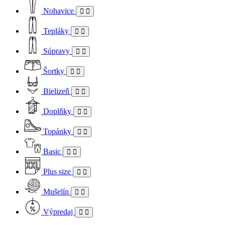
Nohavice
Tepláky
Súpravy
Šortky
Bielizeň
Doplňky
Topánky
Basic
Plus size
Mušelín
Výpredaj