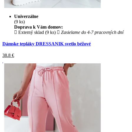
Univerzálne
(9 ks)
Doprava k Vám domov:
Externý sklad (9 ks)
Zasielame do 4-7 pracovných dní
Dámske tepláky DRESSANIK svetlo béžové
38.8
€