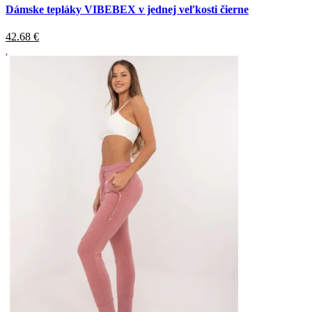
Dámske tepláky VIBEBEX v jednej veľkosti čierne
42.68
€