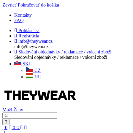
Zavrieť
Pokračovať do košíka
Kontakty
FAQ
Prihlásiť sa
Registrácia
info@theywear.cz
info@theywear.cz
Sledování objednávky / reklamace / vrácení zboží
Sledování objednávky / reklamace / vrácení zboží
SK
CZ
HU
Muži
Ženy
0
0
€