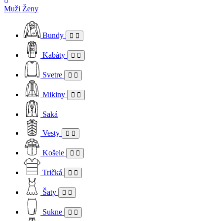
Muži
Ženy
Bundy
Kabáty
Svetre
Mikiny
Saká
Vesty
Košele
Tričká
Šaty
Sukne