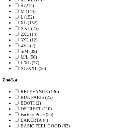
S (215)
M (144)
L (152)
XL (152)
XXL (25)
2XL (14)
3XL (12)
4XL (2)
S/M (39)
M/L (56)
L/XL (77)
XL/XXL (56)
Značka
RELEVANCE (136)
RUE PARIS (25)
EDOTI (2)
DSTREET (110)
Factory Price (56)
LAKERTA (4)
BASIC FEEL GOOD (62)