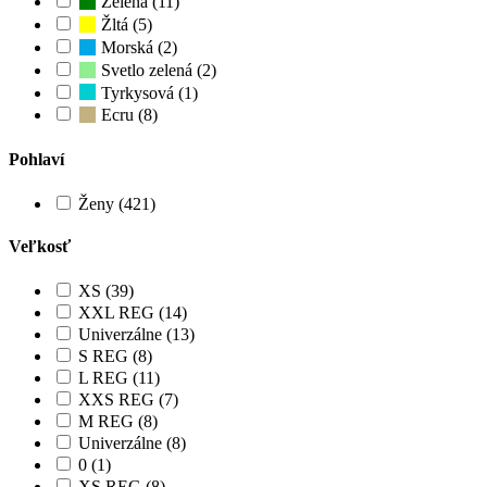
Zelená (11)
Žltá (5)
Morská (2)
Svetlo zelená (2)
Tyrkysová (1)
Ecru (8)
Pohlaví
Ženy (421)
Veľkosť
XS (39)
XXL REG (14)
Univerzálne (13)
S REG (8)
L REG (11)
XXS REG (7)
M REG (8)
Univerzálne (8)
0 (1)
XS REG (8)