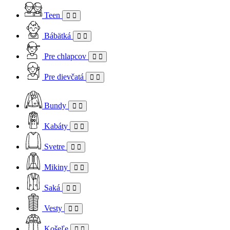
Teen
Bábätká
Pre chlapcov
Pre dievčatá
Bundy
Kabáty
Svetre
Mikiny
Saká
Vesty
Košeľe