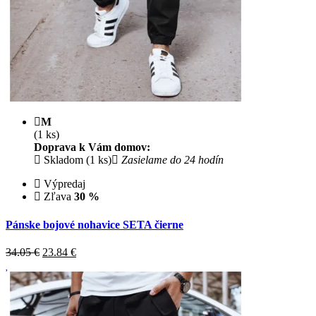
M
(1 ks)
Doprava k Vám domov:
Skladom (1 ks)
Zasielame do 24 hodín
Výpredaj
Zľava
30 %
Pánske bojové nohavice SETA čierne
34.05 €
23.84
€