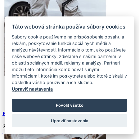
Táto webová stránka používa súbory cookies
Súbory cookie používame na prispôsobenie obsahu a
reklám, poskytovanie funkcií sociálnych médií a
analýzu návštevnosti. Informácie o tom, ako používate
naše webové stránky, zdieľame s našimi partnermi v
oblasti sociálnych médií, reklamy a analýzy. Partneri
môžu tieto informácie kombinovať s inými
informáciami, ktoré im poskytnete alebo ktoré získajú v
dôsledku vášho používania ich služieb.
XXL
Upraviť nastavenia
(6 ks)
Doprava k Vám domov:
Externý sklad (6 ks)
Zasielame do 4-7 pracovných dní
Povoliť všetko
Pánske bojové nohavice sivé
Upraviť nastavenia
38.8
€