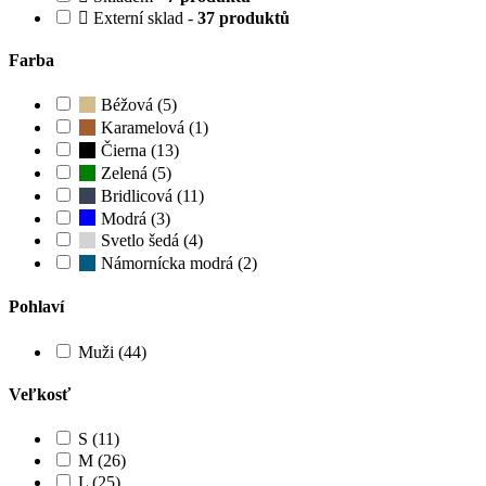
Externí sklad -
37 produktů
Farba
Béžová (5)
Karamelová (1)
Čierna (13)
Zelená (5)
Bridlicová (11)
Modrá (3)
Svetlo šedá (4)
Námornícka modrá (2)
Pohlaví
Muži (44)
Veľkosť
S (11)
M (26)
L (25)