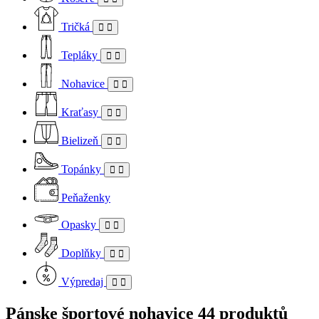
Tričká
Tepláky
Nohavice
Kraťasy
Bielizeň
Topánky
Peňaženky
Opasky
Doplňky
Výpredaj
Pánske športové nohavice
44 produktů