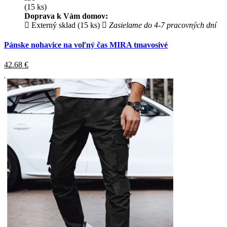
(15 ks)
Doprava k Vám domov:
Externý sklad (15 ks)
Zasielame do 4-7 pracovných dní
Pánske nohavice na voľný čas MIRA tmavosivé
42.68
€