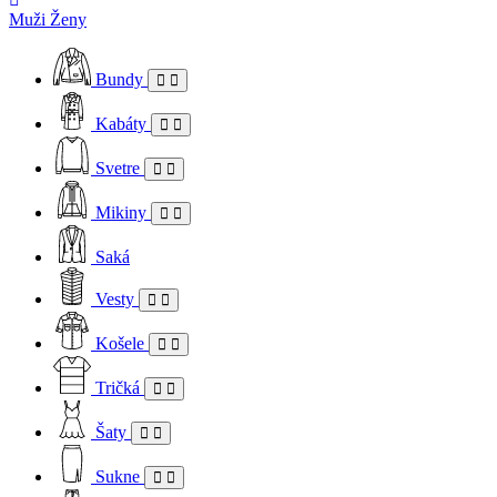
Muži
Ženy
Bundy
Kabáty
Svetre
Mikiny
Saká
Vesty
Košele
Tričká
Šaty
Sukne