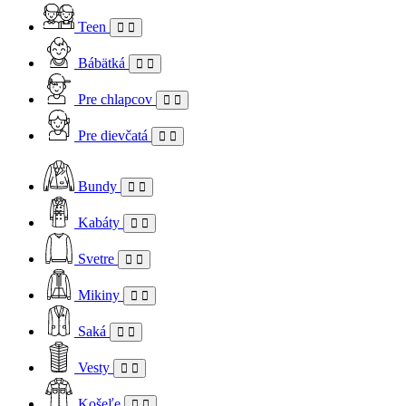
Teen
Bábätká
Pre chlapcov
Pre dievčatá
Bundy
Kabáty
Svetre
Mikiny
Saká
Vesty
Košeľe