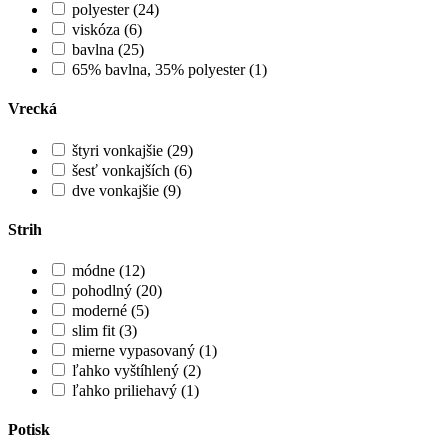
polyester (24)
viskóza (6)
bavlna (25)
65% bavlna, 35% polyester (1)
Vrecká
štyri vonkajšie (29)
šesť vonkajších (6)
dve vonkajšie (9)
Strih
módne (12)
pohodlný (20)
moderné (5)
slim fit (3)
mierne vypasovaný (1)
ľahko vyštíhlený (2)
ľahko priliehavý (1)
Potisk