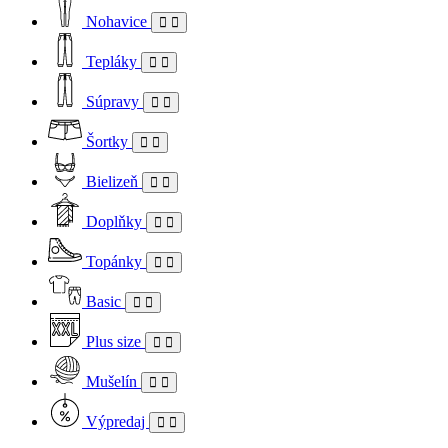
Nohavice
Tepláky
Súpravy
Šortky
Bielizeň
Doplňky
Topánky
Basic
Plus size
Mušelín
Výpredaj