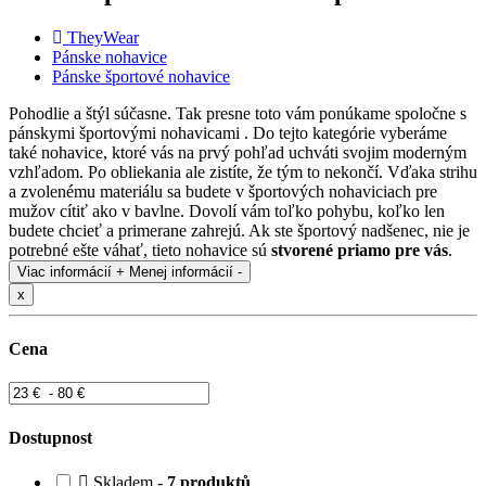
TheyWear
Pánske nohavice
Pánske športové nohavice
Pohodlie a štýl súčasne. Tak presne toto vám ponúkame spoločne s
pánskymi športovými nohavicami . Do tejto kategórie vyberáme
také nohavice, ktoré vás na prvý pohľad uchváti svojim moderným
vzhľadom. Po obliekania ale zistíte, že tým to nekončí. Vďaka strihu
a zvolenému materiálu sa budete v športových nohaviciach pre
mužov cítiť ako v bavlne. Dovolí vám toľko pohybu, koľko len
budete chcieť a primerane zahrejú. Ak ste športový nadšenec, nie je
potrebné ešte váhať, tieto nohavice sú
stvorené priamo pre vás
.
Viac informácií +
Menej informácií -
x
Cena
Dostupnost
Skladem -
7 produktů