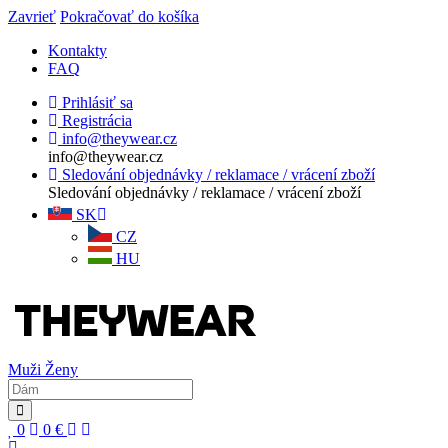
Zavrieť
Pokračovať do košíka
Kontakty
FAQ
Prihlásiť sa
Registrácia
info@theywear.cz
info@theywear.cz
Sledování objednávky / reklamace / vrácení zboží
Sledování objednávky / reklamace / vrácení zboží
SK
CZ
HU
Muži
Ženy
0
0
€