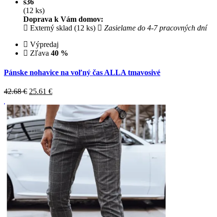
s36
(12 ks)
Doprava k Vám domov:
Externý sklad (12 ks)
Zasielame do 4-7 pracovných dní
Výpredaj
Zľava
40 %
Pánske nohavice na voľný čas ALLA tmavosivé
42.68 €
25.61
€