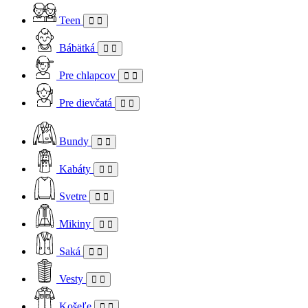
Teen
Bábätká
Pre chlapcov
Pre dievčatá
Bundy
Kabáty
Svetre
Mikiny
Saká
Vesty
Košeľe