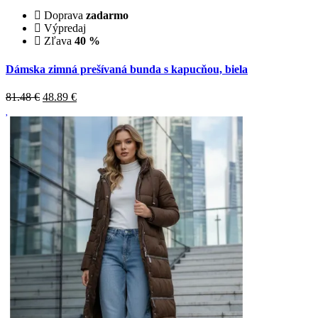
Doprava
zadarmo
Výpredaj
Zľava
40 %
Dámska zimná prešívaná bunda s kapucňou, biela
81.48 €
48.89
€