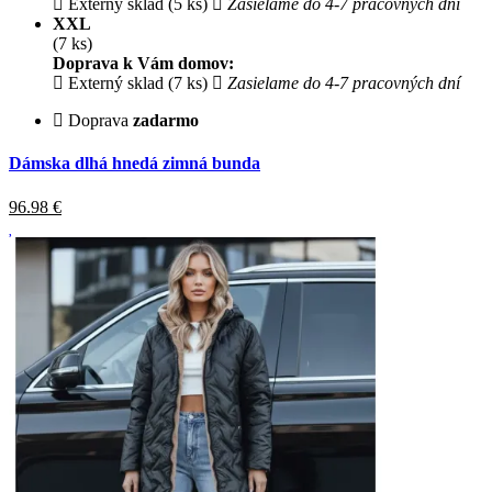
Externý sklad (5 ks)
Zasielame do 4-7 pracovných dní
XXL
(7 ks)
Doprava k Vám domov:
Externý sklad (7 ks)
Zasielame do 4-7 pracovných dní
Doprava
zadarmo
Dámska dlhá hnedá zimná bunda
96.98
€