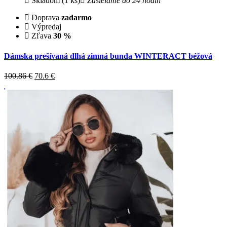
Skladom (1 ks)
Zasielame do 24 hodín
Doprava
zadarmo
Výpredaj
Zľava
30 %
Dámska prešívaná dlhá zimná bunda WINTERACT béžová
100.86 €
70.6
€