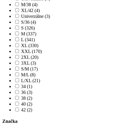
M/38 (4)
XL/42 (4)
Univerzálne (3)
S/36 (4)
S (326)
M (337)
L (341)
XL (330)
XXL (170)
2XL (20)
3XL (3)
S/M (17)
M/L (8)
L/XL (21)
34 (1)
36 (3)
38 (2)
40 (2)
42 (2)
Značka