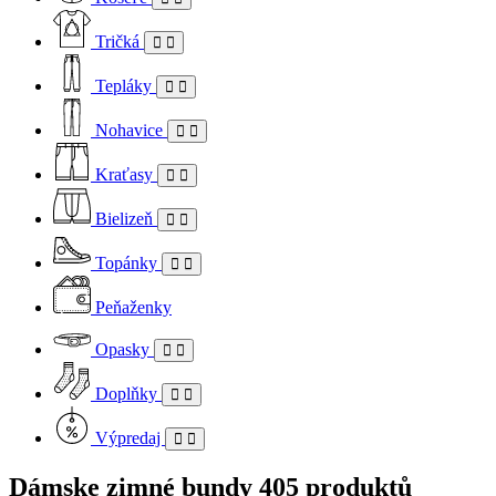
Tričká
Tepláky
Nohavice
Kraťasy
Bielizeň
Topánky
Peňaženky
Opasky
Doplňky
Výpredaj
Dámske zimné bundy
405 produktů