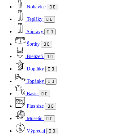
Nohavice
Tepláky
Súpravy
Šortky
Bielizeň
Doplňky
Topánky
Basic
Plus size
Mušelín
Výpredaj