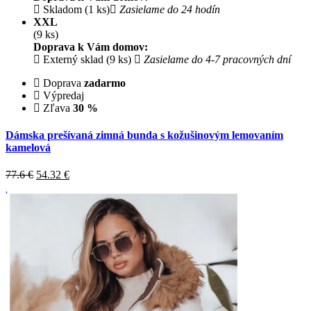
Skladom (1 ks)
Zasielame do 24 hodín
XXL
(9 ks)
Doprava k Vám domov:
Externý sklad (9 ks)
Zasielame do 4-7 pracovných dní
Doprava
zadarmo
Výpredaj
Zľava
30 %
Dámska prešívaná zimná bunda s kožušinovým lemovaním
kamelová
77.6 €
54.32
€