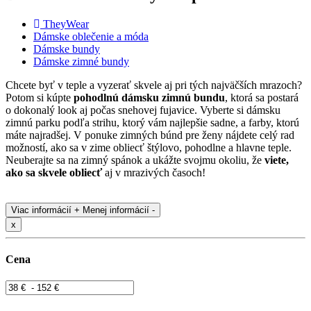
TheyWear
Dámske oblečenie a móda
Dámske bundy
Dámske zimné bundy
Chcete byť v teple a vyzerať skvele aj pri tých najväčších mrazoch?
Potom si kúpte
pohodlnú dámsku zimnú bundu
, ktorá sa postará
o dokonalý look aj počas snehovej fujavice. Vyberte si dámsku
zimnú parku podľa strihu, ktorý vám najlepšie sadne, a farby, ktorú
máte najradšej. V ponuke zimných búnd pre ženy nájdete celý rad
možností, ako sa v zime obliecť štýlovo, pohodlne a hlavne teple.
Neuberajte sa na zimný spánok a ukážte svojmu okoliu, že
viete,
ako sa skvele obliecť
aj v mrazivých časoch!
Viac informácií +
Menej informácií -
x
Cena