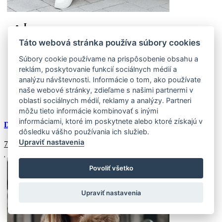
L
(2 ks)
Táto webová stránka používa súbory cookies
Doprava k Vám domov:
Externý sklad (2 ks)
Zasielame do 4-7 pracovných dní
Súbory cookie používame na prispôsobenie obsahu a
XL
reklám, poskytovanie funkcií sociálnych médií a
(2 ks)
Doprava k Vám domov:
analýzu návštevnosti. Informácie o tom, ako používate
Externý sklad (2 ks)
Zasielame do 4-7 pracovných dní
naše webové stránky, zdieľame s našimi partnermi v
oblasti sociálnych médií, reklamy a analýzy. Partneri
Doprava
zadarmo
môžu tieto informácie kombinovať s inými
informáciami, ktoré im poskytnete alebo ktoré získajú v
Dámska zimná bunda s kožušinou, ecru
dôsledku vášho používania ich služieb.
Upraviť nastavenia
77.6
€
Povoliť všetko
Upraviť nastavenia