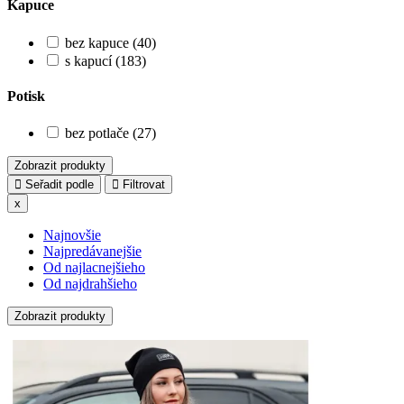
Kapuce
bez kapuce (40)
s kapucí (183)
Potisk
bez potlače (27)
Zobrazit produkty
Seřadit podle
Filtrovat
x
Najnovšie
Najpredávanejšie
Od najlacnejšieho
Od najdrahšieho
Zobrazit produkty