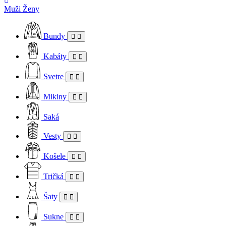
Muži
Ženy
Bundy
Kabáty
Svetre
Mikiny
Saká
Vesty
Košele
Tričká
Šaty
Sukne