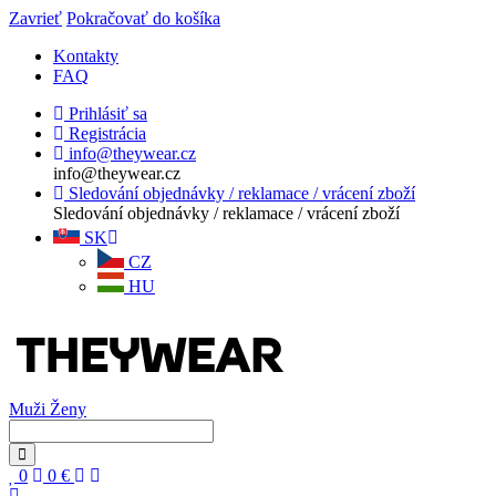
Zavrieť
Pokračovať do košíka
Kontakty
FAQ
Prihlásiť sa
Registrácia
info@theywear.cz
info@theywear.cz
Sledování objednávky / reklamace / vrácení zboží
Sledování objednávky / reklamace / vrácení zboží
SK
CZ
HU
Muži
Ženy
0
0
€