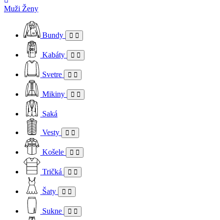
Muži
Ženy
Bundy
Kabáty
Svetre
Mikiny
Saká
Vesty
Košele
Tričká
Šaty
Sukne