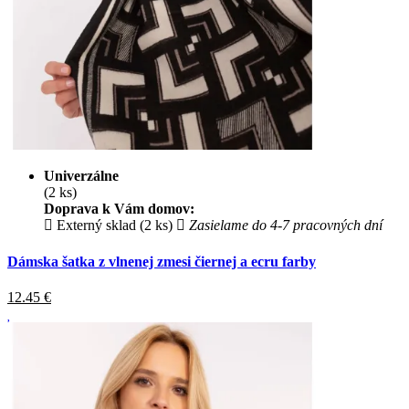
Univerzálne
(2 ks)
Doprava k Vám domov:
Externý sklad (2 ks)
Zasielame do 4-7 pracovných dní
Dámska šatka z vlnenej zmesi čiernej a ecru farby
12.45
€