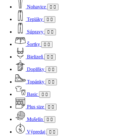
Nohavice
Tepláky
Súpravy
Šortky
Bielizeň
Doplňky
Topánky
Basic
Plus size
Mušelín
Výpredaj