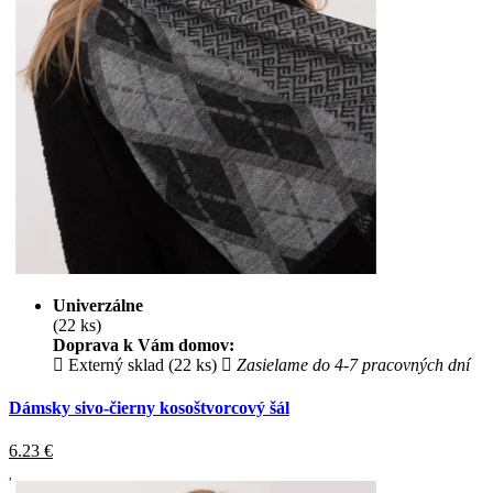
Univerzálne
(22 ks)
Doprava k Vám domov:
Externý sklad (22 ks)
Zasielame do 4-7 pracovných dní
Dámsky sivo-čierny kosoštvorcový šál
6.23
€