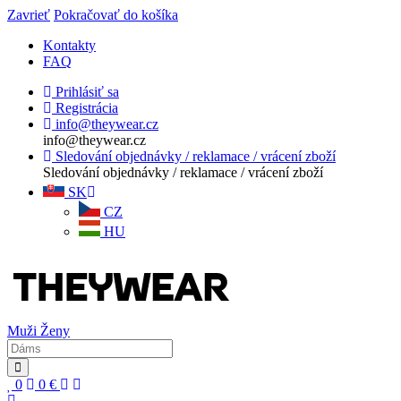
Zavrieť
Pokračovať do košíka
Kontakty
FAQ
Prihlásiť sa
Registrácia
info@theywear.cz
info@theywear.cz
Sledování objednávky / reklamace / vrácení zboží
Sledování objednávky / reklamace / vrácení zboží
SK
CZ
HU
Muži
Ženy
0
0
€