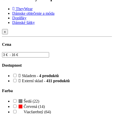
TheyWear
Dámske oblečenie a móda
Doplňky
Dámské šátky
x
Cena
Dostupnost
Skladem -
4 produktů
Externí sklad -
411 produktů
Farba
Šedá (22)
Červená (14)
Viacfarebný (64)