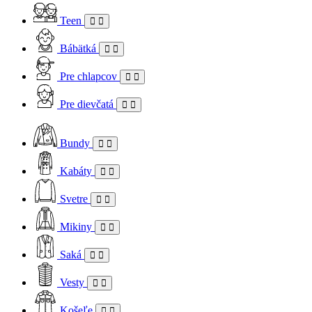
Teen
Bábätká
Pre chlapcov
Pre dievčatá
Bundy
Kabáty
Svetre
Mikiny
Saká
Vesty
Košeľe