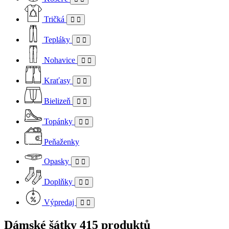
Tričká
Tepláky
Nohavice
Kraťasy
Bielizeň
Topánky
Peňaženky
Opasky
Doplňky
Výpredaj
Dámské šátky
415 produktů