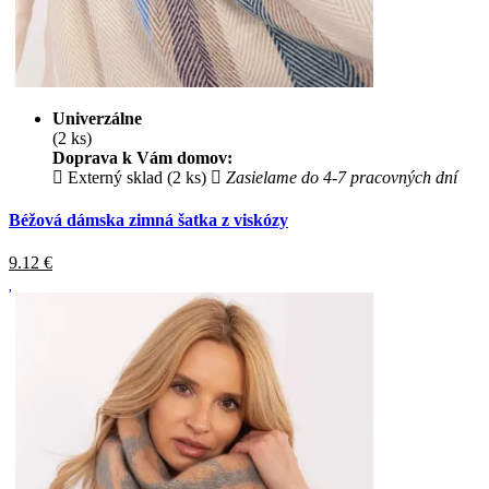
Univerzálne
(2 ks)
Doprava k Vám domov:
Externý sklad (2 ks)
Zasielame do 4-7 pracovných dní
Béžová dámska zimná šatka z viskózy
9.12
€