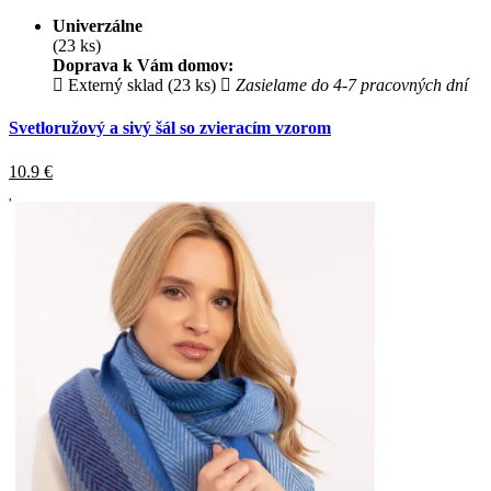
Univerzálne
(23 ks)
Doprava k Vám domov:
Externý sklad (23 ks)
Zasielame do 4-7 pracovných dní
Svetloružový a sivý šál so zvieracím vzorom
10.9
€