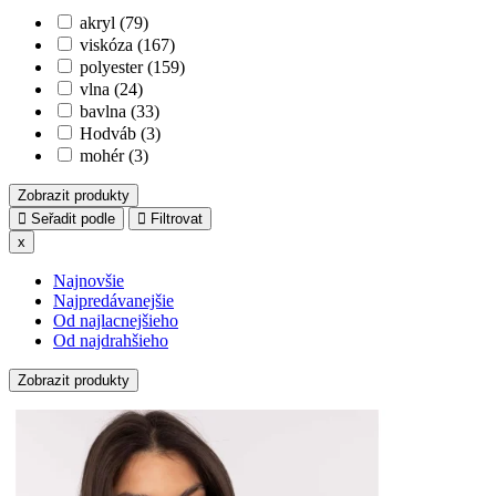
akryl (79)
viskóza (167)
polyester (159)
vlna (24)
bavlna (33)
Hodváb (3)
mohér (3)
Zobrazit produkty
Seřadit podle
Filtrovat
x
Najnovšie
Najpredávanejšie
Od najlacnejšieho
Od najdrahšieho
Zobrazit produkty