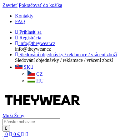
Zavrieť
Pokračovať do košíka
Kontakty
FAQ
Prihlásiť sa
Registrácia
info@theywear.cz
info@theywear.cz
Sledování objednávky / reklamace / vrácení zboží
Sledování objednávky / reklamace / vrácení zboží
SK
CZ
HU
Muži
Ženy
0
0
€