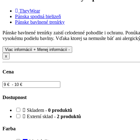
TheyWear
Pánska spodná bielizeň
Pánske bavlnené trenírky
Pánske bavlnené trenírky zaistí celodenné pohodlie i ochranu. Ponúk
vysokému podielu bavlny. Vďaka ktorej sa nemusíte báť ani alergický
Viac informácií +
Menej informácií -
x
Cena
Dostupnost
Skladem -
0 produktů
Externí sklad -
2 produktů
Farba