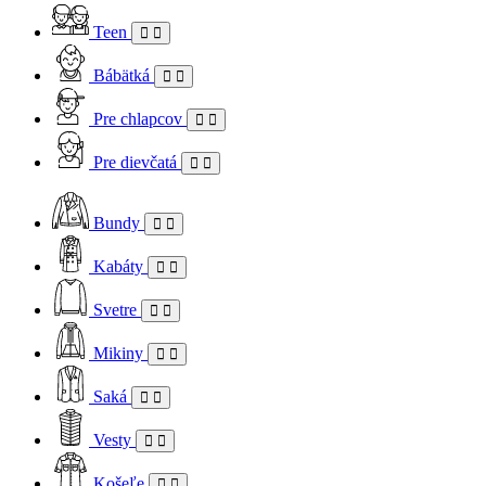
Teen
Bábätká
Pre chlapcov
Pre dievčatá
Bundy
Kabáty
Svetre
Mikiny
Saká
Vesty
Košeľe