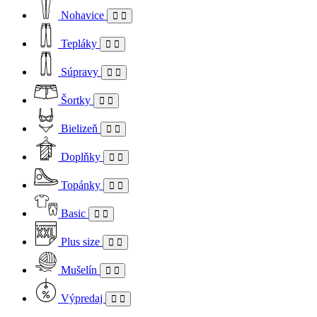
Nohavice
Tepláky
Súpravy
Šortky
Bielizeň
Doplňky
Topánky
Basic
Plus size
Mušelín
Výpredaj