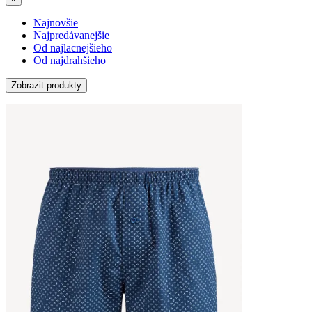
Najnovšie
Najpredávanejšie
Od najlacnejšieho
Od najdrahšieho
Zobrazit produkty