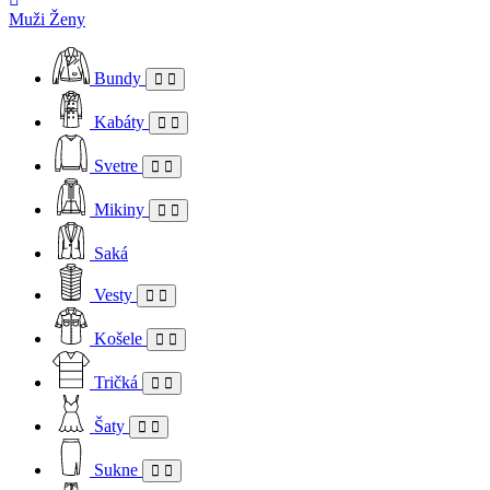
Muži
Ženy
Bundy
Kabáty
Svetre
Mikiny
Saká
Vesty
Košele
Tričká
Šaty
Sukne