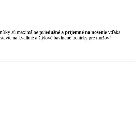
renírky sú maximálne
priedušné a príjemné na nosenie
vďaka
tavte na kvalitné a štýlové bavlnené trenírky pre mužov!