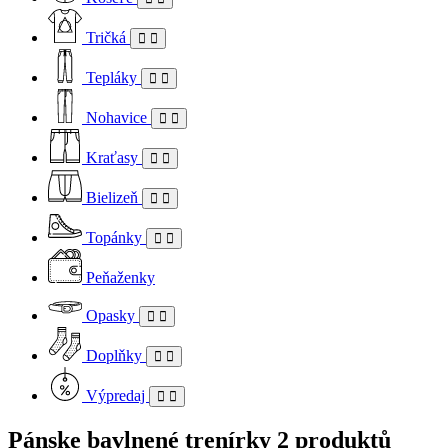
Tričká
Tepláky
Nohavice
Kraťasy
Bielizeň
Topánky
Peňaženky
Opasky
Doplňky
Výpredaj
Pánske bavlnené trenírky
2 produktů