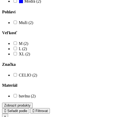
Modrá (2)
Pohlaví
Muži (2)
Veľkosť
M (2)
L (2)
XL (2)
Značka
CELIO (2)
Materiál
bavlna (2)
Zobrazit produkty
Seřadit podle
Filtrovat
x