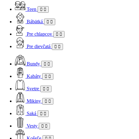
Teen
Bábätká
Pre chlapcov
Pre dievčatá
Bundy
Kabáty
Svetre
Mikiny
Saká
Vesty
Košeľe