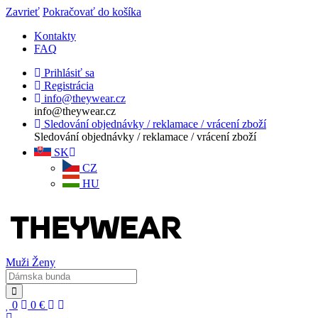
Zavrieť
Pokračovať do košíka
Kontakty
FAQ
Prihlásiť sa
Registrácia
info@theywear.cz
info@theywear.cz
Sledování objednávky / reklamace / vrácení zboží
Sledování objednávky / reklamace / vrácení zboží
SK
CZ
HU
Muži
Ženy
0
0
€