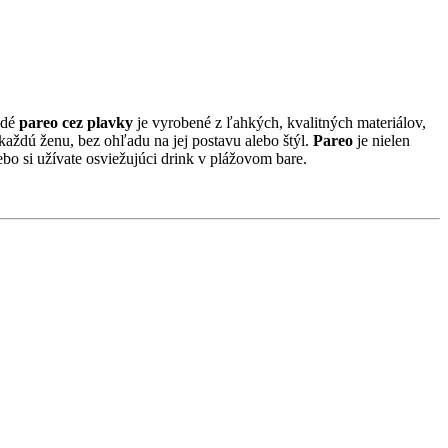
ždé
pareo cez plavky
je vyrobené z ľahkých, kvalitných materiálov,
každú ženu, bez ohľadu na jej postavu alebo štýl.
Pareo
je nielen
ebo si užívate osviežujúci drink v plážovom bare.