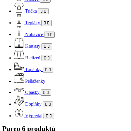
Tričká
Tepláky
Nohavice
Kraťasy
Bielizeň
Topánky
Peňaženky
Opasky
Doplňky
Výpredaj
Pareo
6 produktů