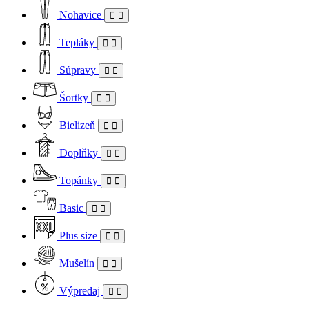
Nohavice
Tepláky
Súpravy
Šortky
Bielizeň
Doplňky
Topánky
Basic
Plus size
Mušelín
Výpredaj