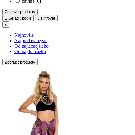
bavlna (6)
Zobrazit produkty
Seřadit podle
Filtrovat
x
Najnovšie
Najpredávanejšie
Od najlacnejšieho
Od najdrahšieho
Zobrazit produkty