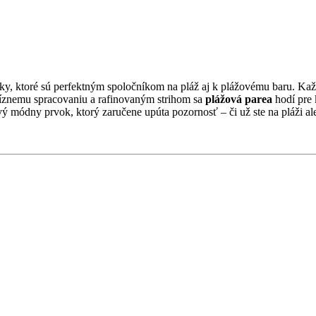
nky, ktoré sú perfektným spoločníkom na pláž aj k plážovému baru. Ka
cíznemu spracovaniu a rafinovaným strihom sa
plážová parea
hodí pre 
vý módny prvok, ktorý zaručene upúta pozornosť – či už ste na pláži al