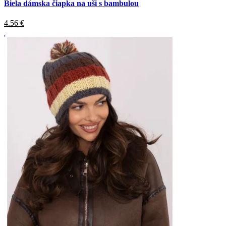
Biela dámska čiapka na uši s bambulou
4.56
€