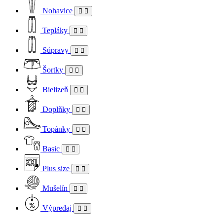
Nohavice
Tepláky
Súpravy
Šortky
Bielizeň
Doplňky
Topánky
Basic
Plus size
Mušelín
Výpredaj