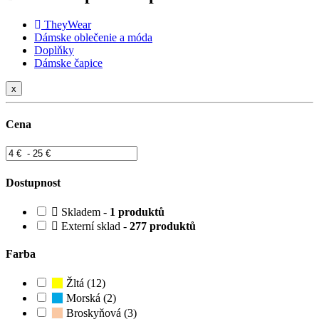
TheyWear
Dámske oblečenie a móda
Doplňky
Dámske čapice
x
Cena
Dostupnost
Skladem -
1 produktů
Externí sklad -
277 produktů
Farba
Žltá (12)
Morská (2)
Broskyňová (3)