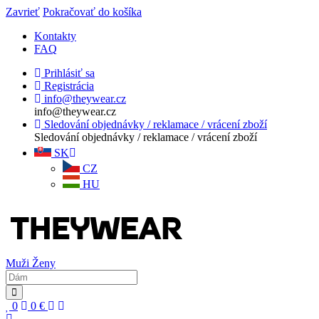
Zavrieť
Pokračovať do košíka
Kontakty
FAQ
Prihlásiť sa
Registrácia
info@theywear.cz
info@theywear.cz
Sledování objednávky / reklamace / vrácení zboží
Sledování objednávky / reklamace / vrácení zboží
SK
CZ
HU
Muži
Ženy
0
0
€