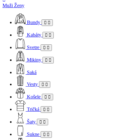
Muži
Ženy
Bundy
Kabáty
Svetre
Mikiny
Saká
Vesty
Košele
Tričká
Šaty
Sukne