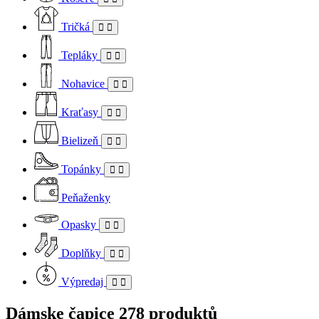
Tričká
Tepláky
Nohavice
Kraťasy
Bielizeň
Topánky
Peňaženky
Opasky
Doplňky
Výpredaj
Dámske čapice
278 produktů