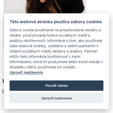
Táto webová stránka používa súbory cookies
Súbory cookie používame na prispôsobenie obsahu a
reklám, poskytovanie funkcií sociálnych médií a
analýzu návštevnosti. Informácie o tom, ako používate
naše webové stránky, zdieľame s našimi partnermi v
oblasti sociálnych médií, reklamy a analýzy. Partneri
môžu tieto informácie kombinovať s inými
Univerzálne
informáciami, ktoré im poskytnete alebo ktoré získajú v
(6 ks)
Doprava k Vám domov:
dôsledku vášho používania ich služieb.
Externý sklad (6 ks)
Zasielame do 4-7 pracovných dní
Upraviť nastavenia
Tmavosivá zimná károvaná čiapka RUE PARIS
Povoliť všetko
18.68
€
Upraviť nastavenia