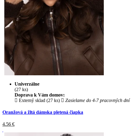
Univerzálne
(27 ks)
Doprava k Vám domov:
Externý sklad (27 ks)
Zasielame do 4-7 pracovných dní
Oranžová a žltá dámska pletená čiapka
4.56
€