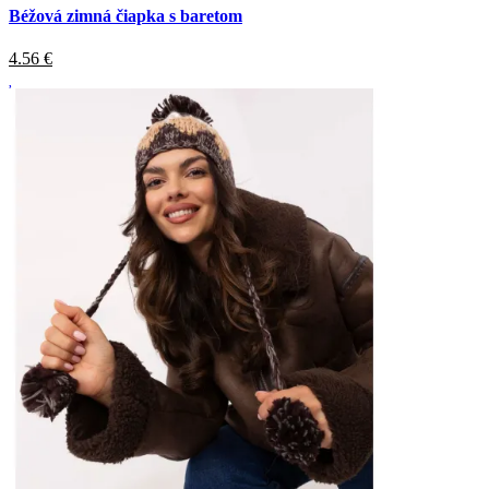
Béžová zimná čiapka s baretom
4.56
€