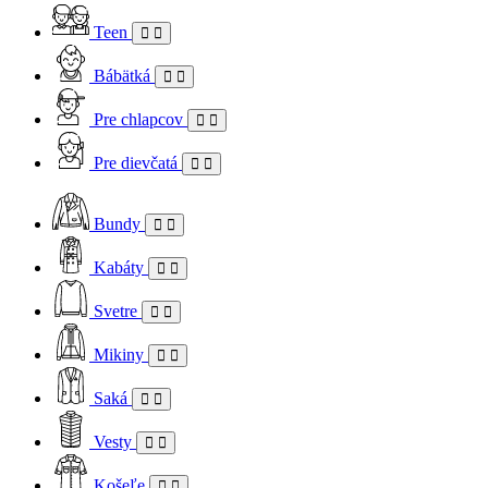
Teen
Bábätká
Pre chlapcov
Pre dievčatá
Bundy
Kabáty
Svetre
Mikiny
Saká
Vesty
Košeľe