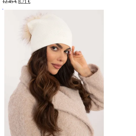
12.45 €
8.71
€