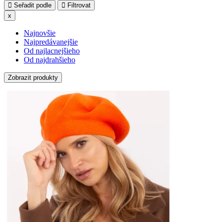
Seřadit podle
Filtrovat
x
Najnovšie
Najpredávanejšie
Od najlacnejšieho
Od najdrahšieho
Zobrazit produkty