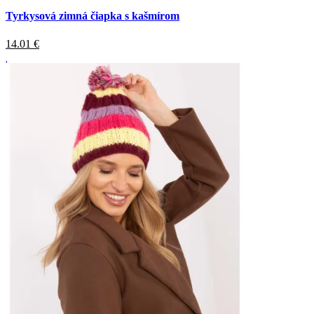
Tyrkysová zimná čiapka s kašmírom
14.01
€