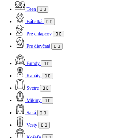
Teen
Bábätká
Pre chlapcov
Pre dievčatá
Bundy
Kabáty
Svetre
Mikiny
Saká
Vesty
Košeľe