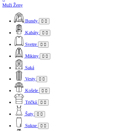
Muži
Ženy
Bundy
Kabáty
Svetre
Mikiny
Saká
Vesty
Košele
Tričká
Šaty
Sukne