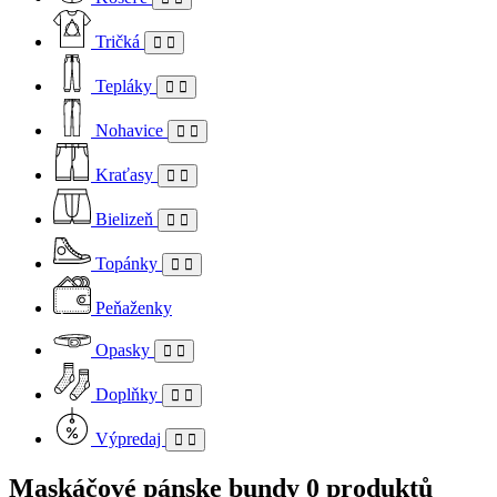
Tričká
Tepláky
Nohavice
Kraťasy
Bielizeň
Topánky
Peňaženky
Opasky
Doplňky
Výpredaj
Maskáčové pánske bundy
0 produktů