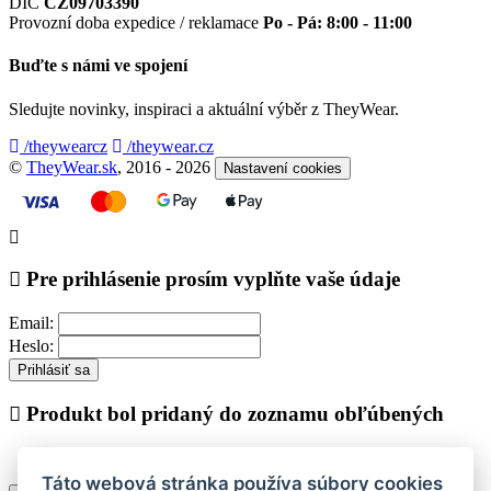
DIČ
CZ09703390
Provozní doba expedice / reklamace
Po - Pá: 8:00 - 11:00
Buďte s námi ve spojení
Sledujte novinky, inspiraci a aktuální výběr z TheyWear.
/theywearcz
/theywear.cz
©
TheyWear.sk
, 2016 - 2026
Nastavení cookies
Pre prihlásenie prosím vyplňte vaše údaje
Email:
Heslo:
Prihlásiť sa
Produkt bol pridaný do zoznamu obľúbených
Táto webová stránka používa súbory cookies