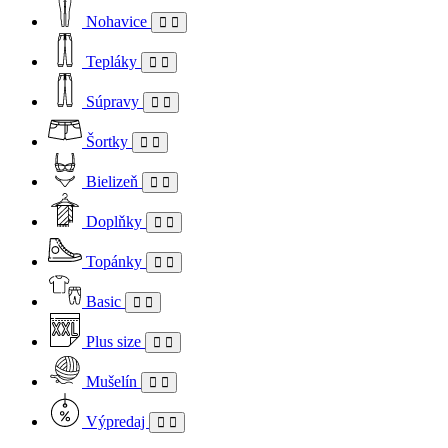
Nohavice
Tepláky
Súpravy
Šortky
Bielizeň
Doplňky
Topánky
Basic
Plus size
Mušelín
Výpredaj