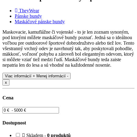
TheyWear
Pánske bundy
Maskáčové pánske bundy
Maskovacie, kamuflážne či vojenské - to je len zoznam synoným,
pod ktorými môžete maskáčové bundy poznať. Jedná sa o ideálnou
voľbou pre outdoorové športové dobrodružstvo alebo tiež lov. Tento
všestranný vrchný odev je navrhnutý tak, aby poskytovali pohodlie,
mäkkosť, voľnosť pohybu a zároveň bol elegantným odevom, ktorý
si môžete vziať tiež medzi ľudí. Maskáčové bundy teda zaiste
nepatria len do lesa a sú vhodné na každodenné nosenie.
Viac informácií +
Menej informácií -
x
Cena
Dostupnost
Skladem -
0 produktů