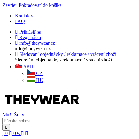
Zavrieť
Pokračovať do košíka
Kontakty
FAQ
Prihlásiť sa
Registrácia
info@theywear.cz
info@theywear.cz
Sledování objednávky / reklamace / vrácení zboží
Sledování objednávky / reklamace / vrácení zboží
SK
CZ
HU
Muži
Ženy
0
0
€