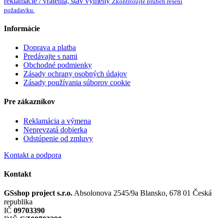
reklamácie / vrátenia, stav výmeny
Zkontrolujte průběh řešení
požadavku.
Informácie
Doprava a platba
Predávajte s nami
Obchodné podmienky
Zásady ochrany osobných údajov
Zásady používania súborov cookie
Pre zákazníkov
Reklamácia a výmena
Neprevzatá dobierka
Odstúpenie od zmluvy
Kontakt a podpora
Kontakt
GSshop project s.r.o.
Absolonova 2545/9a
Blansko, 678 01
Česká
republika
IČ
09703390