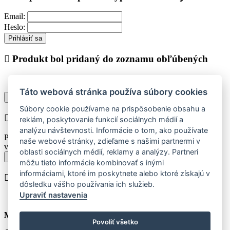
Email:
Heslo:
Prihlásiť sa
Produkt bol pridaný do zoznamu obľúbených
Táto webová stránka používa súbory cookies
Pokračovať v nákupe
Zobraziť zoznam obľúbených
Súbory cookie používame na prispôsobenie obsahu a
Chyba při vkládání do košíku
reklám, poskytovanie funkcií sociálnych médií a
analýzu návštevnosti. Informácie o tom, ako používate
Prosím vyberte najskôr jednu z dostupných veľkostí produktu pre
naše webové stránky, zdieľame s našimi partnermi v
vloženie do košíka.
oblasti sociálnych médií, reklamy a analýzy. Partneri
Späť k výberu veľkostí
môžu tieto informácie kombinovať s inými
informáciami, ktoré im poskytnete alebo ktoré získajú v
Produkt bol vložený do košíka
dôsledku vášho používania ich služieb.
Upraviť nastavenia
Množstvo:
ks
Povoliť všetko