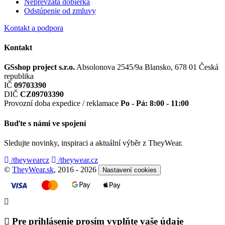
Neprevzatá dobierka
Odstúpenie od zmluvy
Kontakt a podpora
Kontakt
GSshop project s.r.o.
Absolonova 2545/9a
Blansko, 678 01
Česká
republika
IČ
09703390
DIČ
CZ09703390
Provozní doba expedice / reklamace
Po - Pá: 8:00 - 11:00
Buďte s námi ve spojení
Sledujte novinky, inspiraci a aktuální výběr z TheyWear.
/theywearcz
/theywear.cz
©
TheyWear.sk
, 2016 - 2026
Nastavení cookies
Pre prihlásenie prosím vyplňte vaše údaje