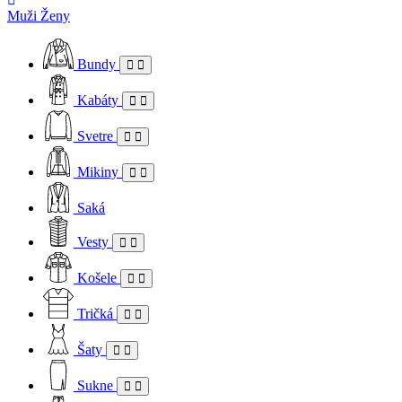
Muži
Ženy
Bundy
Kabáty
Svetre
Mikiny
Saká
Vesty
Košele
Tričká
Šaty
Sukne