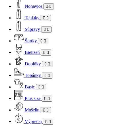
Nohavice
Tepláky
Súpravy
Šortky
Bielizeň
Doplňky
Topánky
Basic
Plus size
Mušelín
Výpredaj