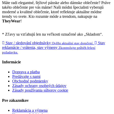
Máte radi elegantné, štýlové pánske alebo dámske oblečenie? Práve
takéto oblečenie pre vás máme! Naši módni špecialisti vyberajú
moderné a kvalitné oblečenie, ktoré reflektuje aktuálne módne
trendy vo svete. Kto rozumie móde a trendom, nakupuje na
TheyWear
!
* Zľavy sa vzťahujú len na veľkosti označené ako „Skladom“.
Stav / sledování objednávky
Stav
Ověřte aktuální stav doručení.
reklamácie / vrátenia, stav výmeny
Zkontrolujte průběh řešení
požadavku.
Informácie
Doprava a platba
Predávajte s nami
Obchodné podmienky
Zásady ochrany osobných údajov
Zásady používania súborov cookie
Pre zákazníkov
Reklamácia a výmena