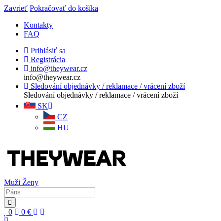
Zavrieť
Pokračovať do košíka
Kontakty
FAQ
Prihlásiť sa
Registrácia
info@theywear.cz
info@theywear.cz
Sledování objednávky / reklamace / vrácení zboží
Sledování objednávky / reklamace / vrácení zboží
SK
CZ
HU
Muži
Ženy
0
0
€