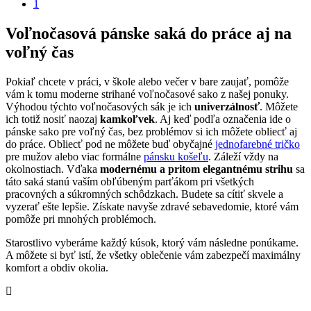
1
Voľnočasová pánske saká do práce aj na
voľný čas
Pokiaľ chcete v práci, v škole alebo večer v bare zaujať, pomôže
vám k tomu moderne strihané voľnočasové sako z našej ponuky.
Výhodou týchto voľnočasových sák je ich
univerzálnosť
. Môžete
ich totiž nosiť naozaj
kamkoľvek
. Aj keď podľa označenia ide o
pánske sako pre voľný čas, bez problémov si ich môžete obliecť aj
do práce. Obliecť pod ne môžete buď obyčajné
jednofarebné tričko
pre mužov alebo viac formálne
pánsku košeľu
. Záleží vždy na
okolnostiach. Vďaka
modernému a pritom elegantnému strihu
sa
táto saká stanú vaším obľúbeným parťákom pri všetkých
pracovných a súkromných schôdzkach. Budete sa cítiť skvele a
vyzerať ešte lepšie. Získate navyše zdravé sebavedomie, ktoré vám
pomôže pri mnohých problémoch.
Starostlivo vyberáme každý kúsok, ktorý vám následne ponúkame.
A môžete si byť istí, že všetky oblečenie vám zabezpečí maximálny
komfort a obdiv okolia.