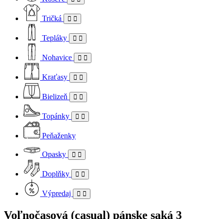
Tričká
Tepláky
Nohavice
Kraťasy
Bielizeň
Topánky
Peňaženky
Opasky
Doplňky
Výpredaj
Voľnočasová (casual) pánske saká
3