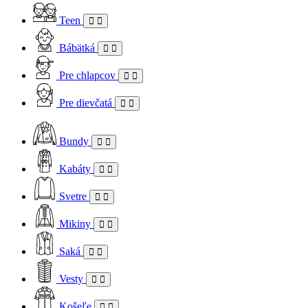
Teen
Bábätká
Pre chlapcov
Pre dievčatá
Bundy
Kabáty
Svetre
Mikiny
Saká
Vesty
Košeľe