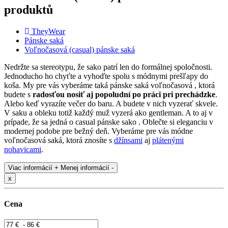
produktů
TheyWear
Pánske saká
Voľnočasová (casual) pánske saká
Nedržte sa stereotypu, že sako patrí len do formálnej spoločnosti.
Jednoducho ho chyťte a vyhoďte spolu s módnymi prešľapy do
koša. My pre vás vyberáme taká pánske saká voľnočasová , ktorá
budete s
radosťou nosiť aj popoludní po práci pri prechádzke
.
Alebo keď vyrazíte večer do baru. A budete v nich vyzerať skvele.
V saku a obleku totiž každý muž vyzerá ako gentleman. A to aj v
prípade, že sa jedná o casual pánske sako . Oblečte si eleganciu v
modernej podobe pre bežný deň. Vyberáme pre vás módne
voľnočasová saká, ktorá znosíte s
džínsami
aj
plátenými
nohavicami
.
Viac informácií +
Menej informácií -
x
Cena