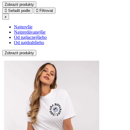
Zobrazit produkty
Seřadit podle
Filtrovat
x
Najnovšie
Najpredávanejšie
Od najlacnejšieho
Od najdrahšieho
Zobrazit produkty