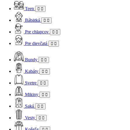
Teen
Bábätká
Pre chlapcov
Pre dievčatá
Bundy
Kabáty
Svetre
Mikiny
Saká
Vesty
Košeľe