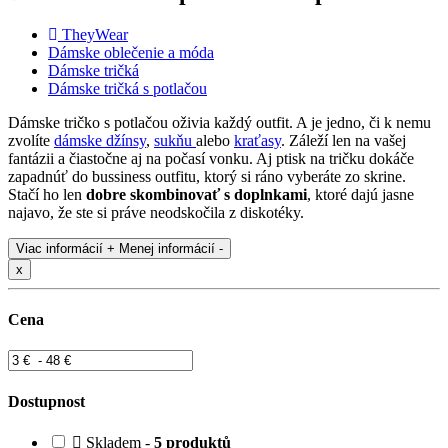
TheyWear
Dámske oblečenie a móda
Dámske tričká
Dámske tričká s potlačou
Dámske tričko s potlačou oživia každý outfit. A je jedno, či k nemu
zvolíte
dámske džínsy
,
sukňu
alebo
kraťasy
. Záleží len na vašej
fantázii a čiastočne aj na počasí vonku. Aj ptisk na tričku dokáče
zapadnúť do bussiness outfitu, ktorý si ráno vyberáte zo skrine.
Stačí ho len
dobre skombinovať s doplnkami
, ktoré dajú jasne
najavo, že ste si práve neodskočila z diskotéky.
Viac informácií +
Menej informácií -
x
Cena
Dostupnost
Skladem -
5 produktů