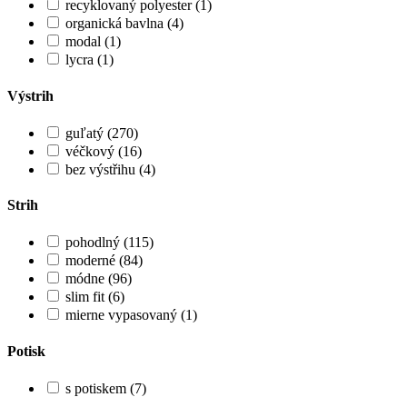
recyklovaný polyester (1)
organická bavlna (4)
modal (1)
lycra (1)
Výstrih
guľatý (270)
véčkový (16)
bez výstřihu (4)
Strih
pohodlný (115)
moderné (84)
módne (96)
slim fit (6)
mierne vypasovaný (1)
Potisk
s potiskem (7)