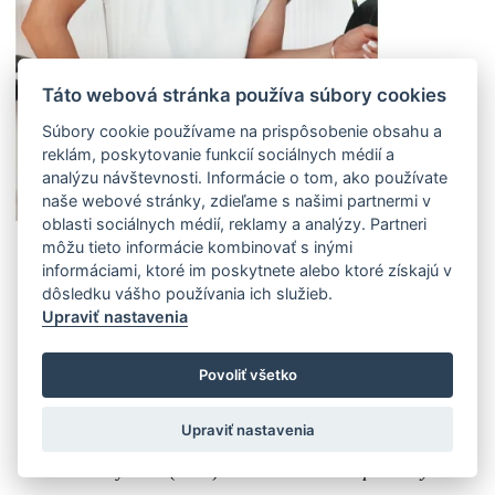
Táto webová stránka používa súbory cookies
Súbory cookie používame na prispôsobenie obsahu a
reklám, poskytovanie funkcií sociálnych médií a
analýzu návštevnosti. Informácie o tom, ako používate
naše webové stránky, zdieľame s našimi partnermi v
oblasti sociálnych médií, reklamy a analýzy. Partneri
môžu tieto informácie kombinovať s inými
S
informáciami, ktoré im poskytnete alebo ktoré získajú v
(12 ks)
Doprava k Vám domov:
dôsledku vášho používania ich služieb.
Externý sklad (12 ks)
Zasielame do 4-7 pracovných dní
Upraviť nastavenia
M
(9 ks)
Doprava k Vám domov:
Povoliť všetko
Externý sklad (9 ks)
Zasielame do 4-7 pracovných dní
L
Upraviť nastavenia
(12 ks)
Doprava k Vám domov:
Externý sklad (12 ks)
Zasielame do 4-7 pracovných dní