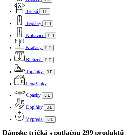
Tričká
Tepláky
Nohavice
Kraťasy
Bielizeň
Topánky
Peňaženky
Opasky
Doplňky
Výpredaj
Dámske tričká s potlačou
299 produktů