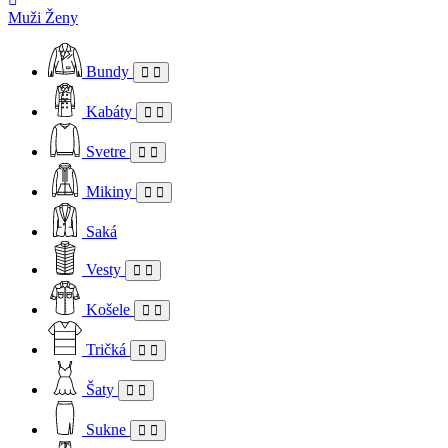
Muži
Ženy
Bundy
Kabáty
Svetre
Mikiny
Saká
Vesty
Košele
Tričká
Šaty
Sukne