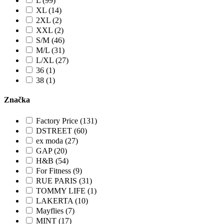
L (99)
XL (14)
2XL (2)
XXL (2)
S/M (46)
M/L (31)
L/XL (27)
36 (1)
38 (1)
Značka
Factory Price (131)
DSTREET (60)
ex moda (27)
GAP (20)
H&B (54)
For Fitness (9)
RUE PARIS (31)
TOMMY LIFE (1)
LAKERTA (10)
Mayflies (7)
MINT (17)