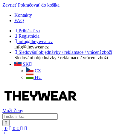
Zavrieť
Pokračovať do košíka
Kontakty
FAQ
Prihlásiť sa
Registrácia
info@theywear.cz
info@theywear.cz
Sledování objednávky / reklamace / vrácení zboží
Sledování objednávky / reklamace / vrácení zboží
SK
CZ
HU
Muži
Ženy
0
0
€