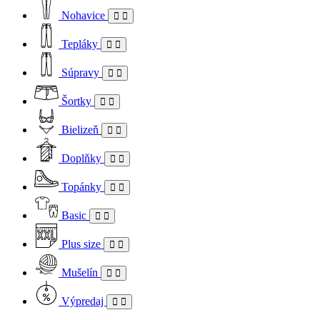
Nohavice
Tepláky
Súpravy
Šortky
Bielizeň
Doplňky
Topánky
Basic
Plus size
Mušelín
Výpredaj