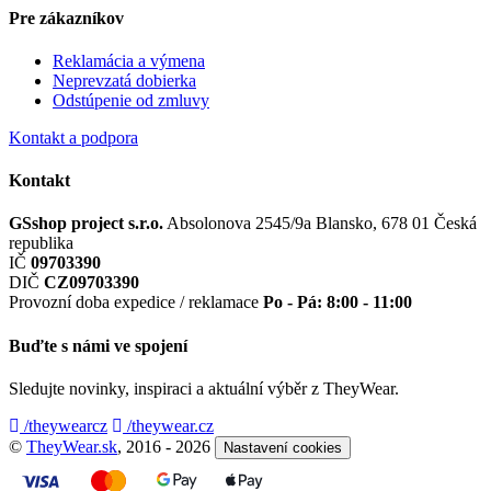
Pre zákazníkov
Reklamácia a výmena
Neprevzatá dobierka
Odstúpenie od zmluvy
Kontakt a podpora
Kontakt
GSshop project s.r.o.
Absolonova 2545/9a
Blansko, 678 01
Česká
republika
IČ
09703390
DIČ
CZ09703390
Provozní doba expedice / reklamace
Po - Pá: 8:00 - 11:00
Buďte s námi ve spojení
Sledujte novinky, inspiraci a aktuální výběr z TheyWear.
/theywearcz
/theywear.cz
©
TheyWear.sk
, 2016 - 2026
Nastavení cookies