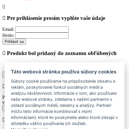
Pre prihlásenie prosím vyplňte vaše údaje
Email:
Heslo:
Prihlásiť sa
Produkt bol pridaný do zoznamu obľúbených
Táto webová stránka používa súbory cookies
Pokračovať v nákupe
Zobraziť zoznam obľúbených
Súbory cookie používame na prispôsobenie obsahu a
Chyba při vkládání do košíku
reklám, poskytovanie funkcií sociálnych médií a
analýzu návštevnosti. Informácie o tom, ako používate
Prosím vyberte najskôr jednu z dostupných veľkostí produktu pre
naše webové stránky, zdieľame s našimi partnermi v
vloženie do košíka.
oblasti sociálnych médií, reklamy a analýzy. Partneri
Späť k výberu veľkostí
môžu tieto informácie kombinovať s inými
informáciami, ktoré im poskytnete alebo ktoré získajú v
Produkt bol vložený do košíka
dôsledku vášho používania ich služieb.