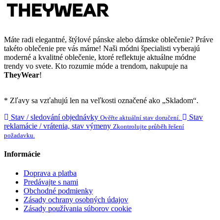
Máte radi elegantné, štýlové pánske alebo dámske oblečenie? Práve
takéto oblečenie pre vás máme! Naši módni špecialisti vyberajú
moderné a kvalitné oblečenie, ktoré reflektuje aktuálne módne
trendy vo svete. Kto rozumie móde a trendom, nakupuje na
TheyWear
!
* Zľavy sa vzťahujú len na veľkosti označené ako „Skladom“.
Stav / sledování objednávky
Stav
Ověřte aktuální stav doručení.
reklamácie / vrátenia, stav výmeny
Zkontrolujte průběh řešení
požadavku.
Informácie
Doprava a platba
Predávajte s nami
Obchodné podmienky
Zásady ochrany osobných údajov
Zásady používania súborov cookie