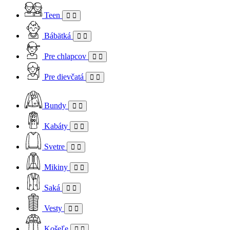
Teen
Bábätká
Pre chlapcov
Pre dievčatá
Bundy
Kabáty
Svetre
Mikiny
Saká
Vesty
Košeľe