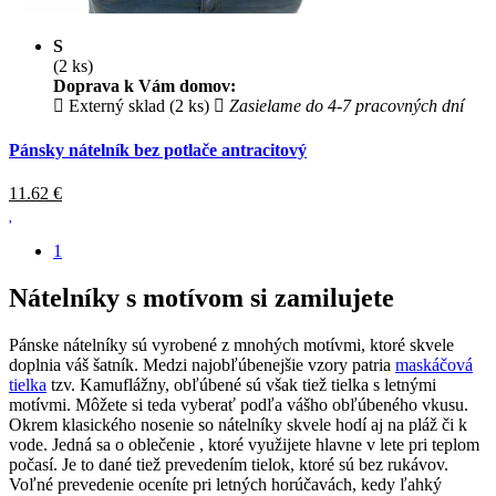
S
(2 ks)
Doprava k Vám domov:
Externý sklad (2 ks)
Zasielame do 4-7 pracovných dní
Pánsky nátelník bez potlače antracitový
11.62
€
1
Nátelníky s motívom si zamilujete
Pánske nátelníky sú vyrobené z mnohých motívmi, ktoré skvele
doplnia váš šatník. Medzi najobľúbenejšie vzory patria
maskáčová
tielka
tzv. Kamuflážny, obľúbené sú však tiež tielka s letnými
motívmi. Môžete si teda vyberať podľa vášho obľúbeného vkusu.
Okrem klasického nosenie so nátelníky skvele hodí aj na pláž či k
vode. Jedná sa o oblečenie , ktoré využijete hlavne v lete pri teplom
počasí. Je to dané tiež prevedením tielok, ktoré sú bez rukávov.
Voľné prevedenie oceníte pri letných horúčavách, kedy ľahký