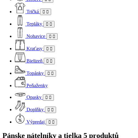
Tričká
Tepláky
Nohavice
Kraťasy
Bielizeň
Topánky
Peňaženky
Opasky
Doplňky
Výpredaj
Pánske nátelníky a tielka
5 produktů