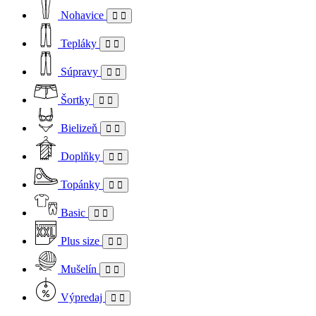
Nohavice
Tepláky
Súpravy
Šortky
Bielizeň
Doplňky
Topánky
Basic
Plus size
Mušelín
Výpredaj