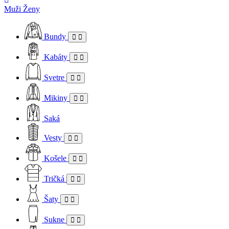
Muži
Ženy
Bundy
Kabáty
Svetre
Mikiny
Saká
Vesty
Košele
Tričká
Šaty
Sukne