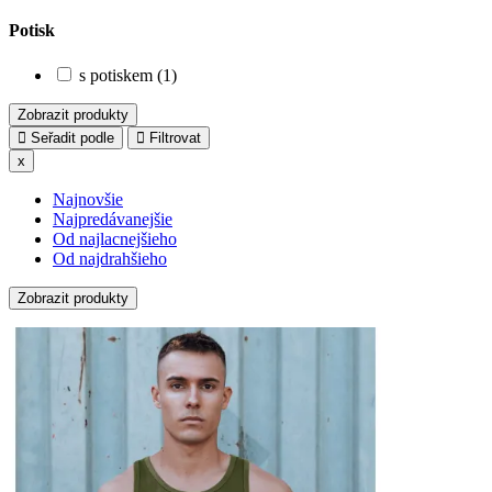
Potisk
s potiskem (1)
Zobrazit produkty
Seřadit podle
Filtrovat
x
Najnovšie
Najpredávanejšie
Od najlacnejšieho
Od najdrahšieho
Zobrazit produkty