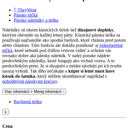
TheyWear
Pánske tričká
Pánske nátelníky a tielka
Nátelníky sú okrem klasických tielok tiež
dizajnové doplnky
,
ktorými ohromíte na každej letnej párty. Klasická pánska tielka sa
používajú najčastejšie ako spodná bielizeň, ktoré chránia pred potom
alebo chladom. Túto funkciu ale dokážu ponúknuť aj
jednofarebné
tričká
, ktoré nebudú pod ďalšou vrstvou vidieť a ochráni vás
rovnako dobre aká pánsky nátelník. V našej ponuke nájdete
predovšetkým nátelníky, ktoré fungujú ako vrchná vrstva. A to
predovšetkým preto, že si dizajnéri a módni návrhári pri ich tvorbe
naozaj vyhrali. Tak dlho nečakajte a
kúpte si letné must have
kúsok do šatníka
, ktorý môžete skombinovať napríklad s
pohodlnými pánskymi kraťasy
.
Viac informácií +
Menej informácií -
Bavlnená tielka
x
Cena