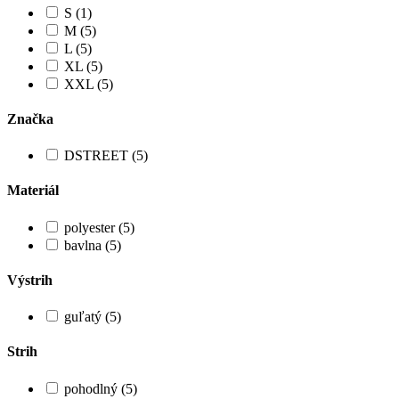
S (1)
M (5)
L (5)
XL (5)
XXL (5)
Značka
DSTREET (5)
Materiál
polyester (5)
bavlna (5)
Výstrih
guľatý (5)
Strih
pohodlný (5)