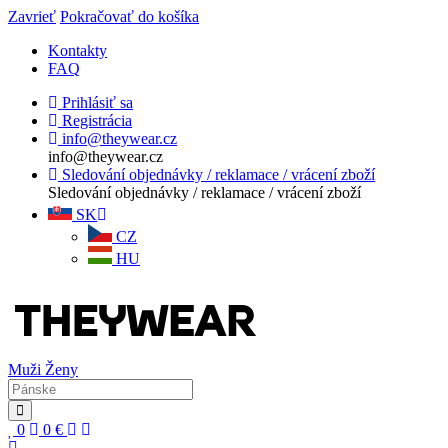
Zavrieť
Pokračovať do košíka
Kontakty
FAQ
Prihlásiť sa
Registrácia
info@theywear.cz
info@theywear.cz
Sledování objednávky / reklamace / vrácení zboží
Sledování objednávky / reklamace / vrácení zboží
SK
CZ
HU
Muži
Ženy
0
0
€