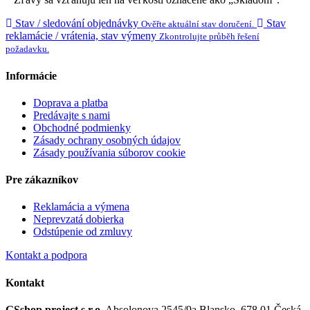
Stav / sledování objednávky
Stav
Ověřte aktuální stav doručení.
reklamácie / vrátenia, stav výmeny
Zkontrolujte průběh řešení
požadavku.
Informácie
Doprava a platba
Predávajte s nami
Obchodné podmienky
Zásady ochrany osobných údajov
Zásady používania súborov cookie
Pre zákazníkov
Reklamácia a výmena
Neprevzatá dobierka
Odstúpenie od zmluvy
Kontakt a podpora
Kontakt
GSshop project s.r.o.
Absolonova 2545/9a
Blansko, 678 01
Česká