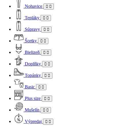
Nohavice
Tepláky
Súpravy
Šortky
Bielizeň
Doplňky
Topánky
Basic
Plus size
Mušelín
Výpredaj