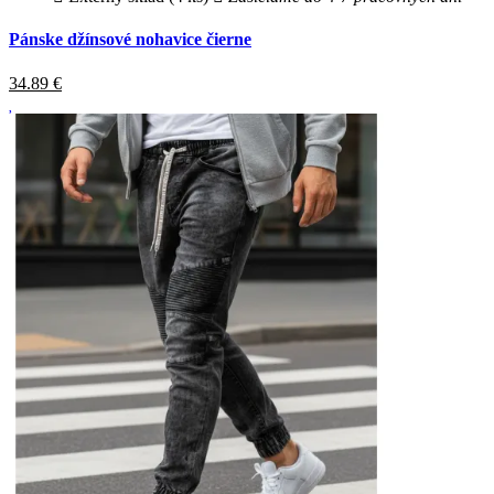
Pánske džínsové nohavice čierne
34.89
€