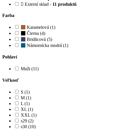
Externí sklad -
11 produktů
Farba
Karamelová (1)
Čierna (4)
Bridlicová (5)
Námornícka modrá (1)
Pohlaví
Muži (11)
Veľkosť
S (1)
M (1)
L (1)
XL (1)
XXL (1)
s29 (2)
s30 (10)