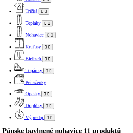
Tričká
Tepláky
Nohavice
Kraťasy
Bielizeň
Topánky
Peňaženky
Opasky
Doplňky
Výpredaj
Pánske bavlnené nohavice
11 produktů