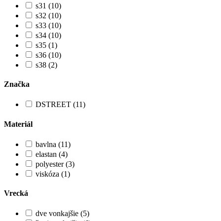
s31 (10)
s32 (10)
s33 (10)
s34 (10)
s35 (1)
s36 (10)
s38 (2)
Značka
DSTREET (11)
Materiál
bavlna (11)
elastan (4)
polyester (3)
viskóza (1)
Vrecká
dve vonkajšie (5)