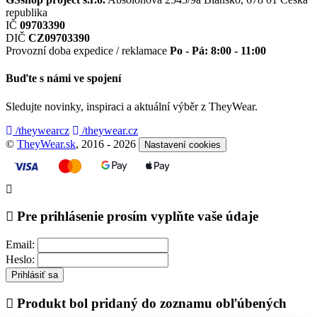
republika
IČ
09703390
DIČ
CZ09703390
Provozní doba expedice / reklamace
Po - Pá: 8:00 - 11:00
Buďte s námi ve spojení
Sledujte novinky, inspiraci a aktuální výběr z TheyWear.
/theywearcz
/theywear.cz
©
TheyWear.sk
, 2016 - 2026
Nastavení cookies
Pre prihlásenie prosím vyplňte vaše údaje
Email:
Heslo:
Prihlásiť sa
Produkt bol pridaný do zoznamu obľúbených