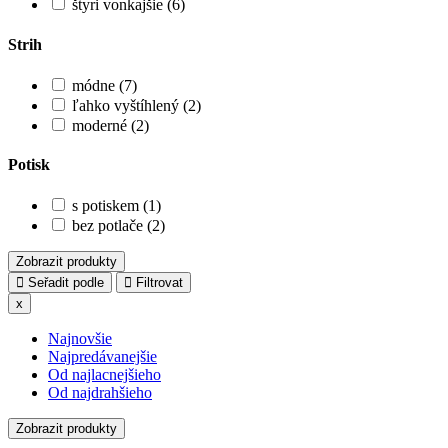
štyri vonkajšie (6)
Strih
módne (7)
ľahko vyštíhlený (2)
moderné (2)
Potisk
s potiskem (1)
bez potlače (2)
Zobrazit produkty
Seřadit podle
Filtrovat
x
Najnovšie
Najpredávanejšie
Od najlacnejšieho
Od najdrahšieho
Zobrazit produkty