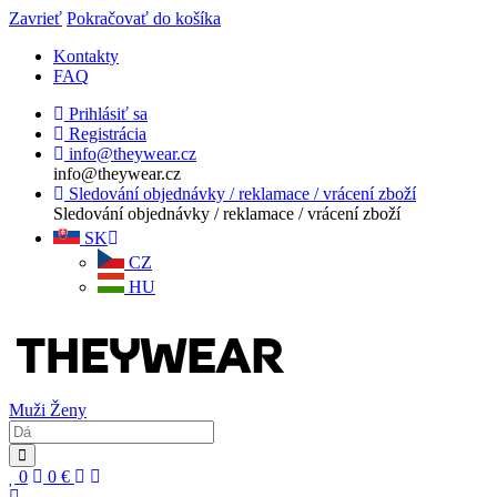
Zavrieť
Pokračovať do košíka
Kontakty
FAQ
Prihlásiť sa
Registrácia
info@theywear.cz
info@theywear.cz
Sledování objednávky / reklamace / vrácení zboží
Sledování objednávky / reklamace / vrácení zboží
SK
CZ
HU
Muži
Ženy
0
0
€