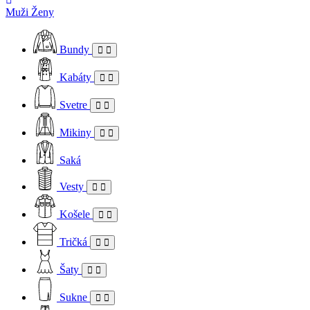
Muži
Ženy
Bundy
Kabáty
Svetre
Mikiny
Saká
Vesty
Košele
Tričká
Šaty
Sukne