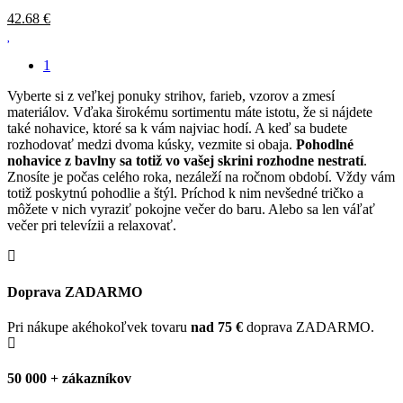
42.68
€
1
Vyberte si z veľkej ponuky strihov, farieb, vzorov a zmesí
materiálov. Vďaka širokému sortimentu máte istotu, že si nájdete
také nohavice, ktoré sa k vám najviac hodí. A keď sa budete
rozhodovať medzi dvoma kúsky, vezmite si obaja.
Pohodlné
nohavice z bavlny sa totiž vo vašej skrini rozhodne nestratí
.
Znosíte je počas celého roka, nezáleží na ročnom období. Vždy vám
totiž poskytnú pohodlie a štýl. Príchod k nim nevšedné tričko a
môžete v nich vyraziť pokojne večer do baru. Alebo sa len váľať
večer pri televízii a relaxovať.
Doprava ZADARMO
Pri nákupe akéhokoľvek tovaru
nad 75 €
doprava ZADARMO.
50 000 + zákazníkov