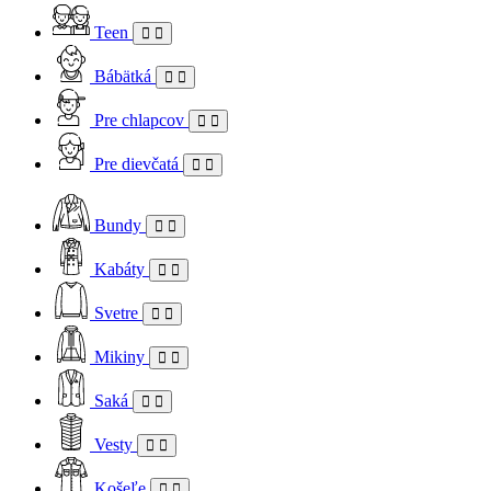
Teen
Bábätká
Pre chlapcov
Pre dievčatá
Bundy
Kabáty
Svetre
Mikiny
Saká
Vesty
Košeľe