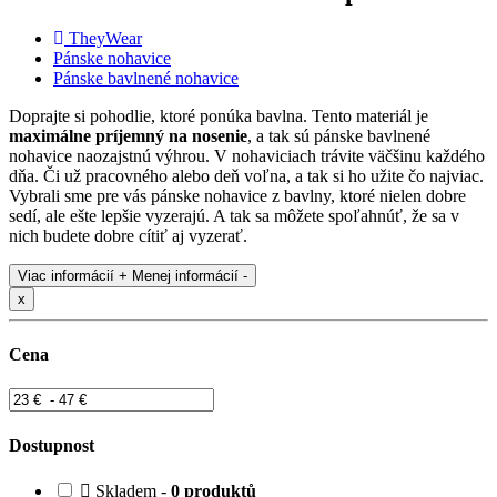
TheyWear
Pánske nohavice
Pánske bavlnené nohavice
Doprajte si pohodlie, ktoré ponúka bavlna. Tento materiál je
maximálne príjemný na nosenie
, a tak sú pánske bavlnené
nohavice naozajstnú výhrou. V nohaviciach trávite väčšinu každého
dňa. Či už pracovného alebo deň voľna, a tak si ho užite čo najviac.
Vybrali sme pre vás pánske nohavice z bavlny, ktoré nielen dobre
sedí, ale ešte lepšie vyzerajú. A tak sa môžete spoľahnúť, že sa v
nich budete dobre cítiť aj vyzerať.
Viac informácií +
Menej informácií -
x
Cena
Dostupnost
Skladem -
0 produktů