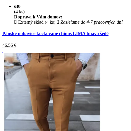
s30
(4 ks)
Doprava k Vám domov:
Externý sklad (4 ks)
Zasielame do 4-7 pracovných dní
Pánske nohavice kockované chinos LIMA tmavo šedé
46.56
€