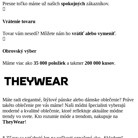
Presne toľko máme už našich
spokojných
zákazníkov.
Vrátenie tovaru
Tovar vám nesedí? Môžete nám ho
vrátiť alebo vymeniť
.
Obrovský výber
Máme viac ako
35 000 položiek
a takmer
200 000 kusov
.
Máte radi elegantné, štýlové pánske alebo dámske oblečenie? Práve
takéto oblečenie pre vás máme! Naši módni špecialisti vyberajú
moderné a kvalitné oblečenie, ktoré reflektuje aktuálne módne
trendy vo svete. Kto rozumie móde a trendom, nakupuje na
TheyWear
!
* Zľavy sa vzťahujú len na veľkosti označené ako „Skladom“.