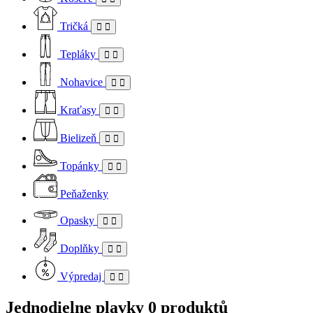
Tričká
Tepláky
Nohavice
Kraťasy
Bielizeň
Topánky
Peňaženky
Opasky
Doplňky
Výpredaj
Jednodielne plavky
0 produktů