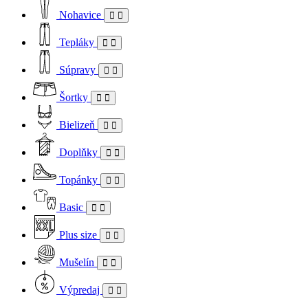
Nohavice
Tepláky
Súpravy
Šortky
Bielizeň
Doplňky
Topánky
Basic
Plus size
Mušelín
Výpredaj