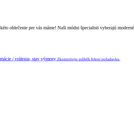
kéto oblečenie pre vás máme! Naši módni špecialisti vyberajú moderné a
amácie / vrátenia, stav výmeny
Zkontrolujte průběh řešení požadavku.