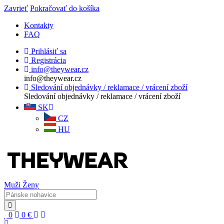
Zavrieť
Pokračovať do košíka
Kontakty
FAQ
Prihlásiť sa
Registrácia
info@theywear.cz
info@theywear.cz
Sledování objednávky / reklamace / vrácení zboží
Sledování objednávky / reklamace / vrácení zboží
SK
CZ
HU
Muži
Ženy
0
0
€