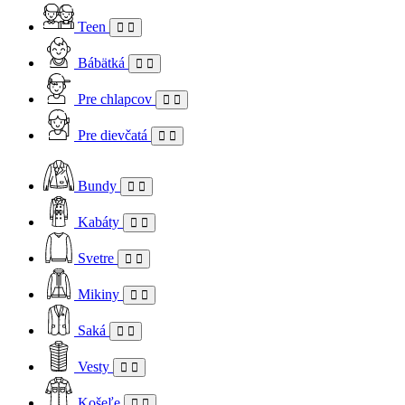
Teen
Bábätká
Pre chlapcov
Pre dievčatá
Bundy
Kabáty
Svetre
Mikiny
Saká
Vesty
Košeľe