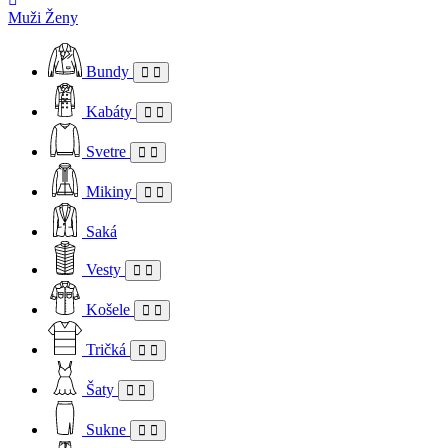
Muži
Ženy
Bundy
Kabáty
Svetre
Mikiny
Saká
Vesty
Košele
Tričká
Šaty
Sukne