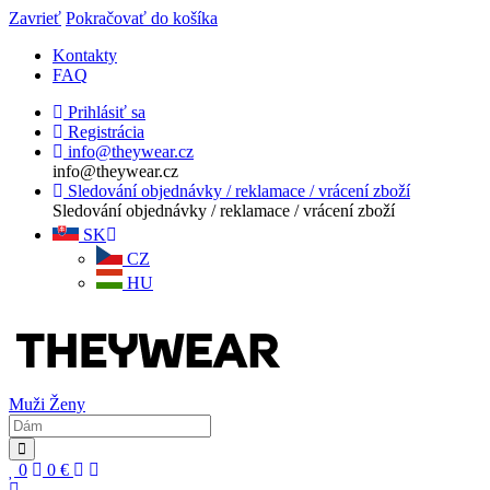
Zavrieť
Pokračovať do košíka
Kontakty
FAQ
Prihlásiť sa
Registrácia
info@theywear.cz
info@theywear.cz
Sledování objednávky / reklamace / vrácení zboží
Sledování objednávky / reklamace / vrácení zboží
SK
CZ
HU
Muži
Ženy
0
0
€