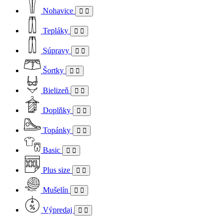
Nohavice
Tepláky
Súpravy
Šortky
Bielizeň
Doplňky
Topánky
Basic
Plus size
Mušelín
Výpredaj