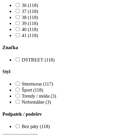
36 (118)
37 (118)
38 (118)
39 (118)
40 (118)
41 (118)
Značka
DSTREET (118)
Styl
Streetwear (117)
Šport (118)
Trendy / móda (3)
Neformálne (3)
Podpatek / podešev
Bez päty (118)