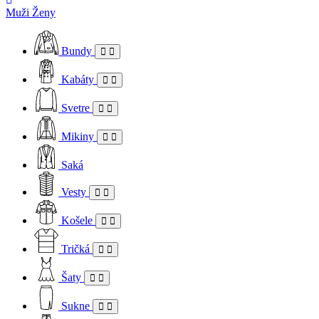
Muži
Ženy
Bundy
Kabáty
Svetre
Mikiny
Saká
Vesty
Košele
Tričká
Šaty
Sukne