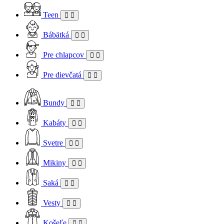
Teen
Bábätká
Pre chlapcov
Pre dievčatá
Bundy
Kabáty
Svetre
Mikiny
Saká
Vesty
Košeľe