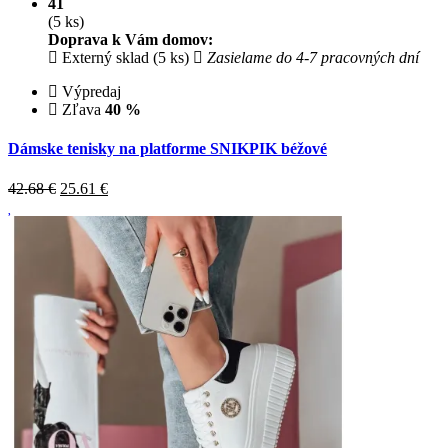
41
(5 ks)
Doprava k Vám domov:
Externý sklad (5 ks)
Zasielame do 4-7 pracovných dní
Výpredaj
Zľava
40 %
Dámske tenisky na platforme SNIKPIK béžové
42.68 €
25.61
€