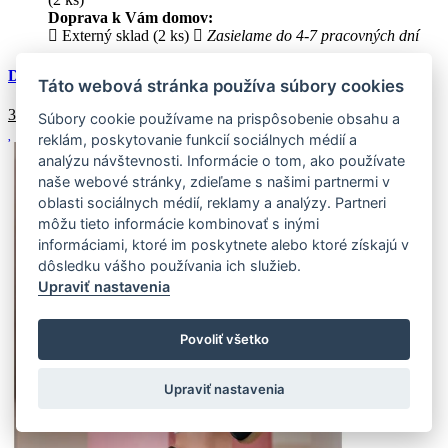
Doprava k Vám domov:
Externý sklad (2 ks)
Zasielame do 4-7 pracovných dní
Dámske športové tenisky NISTI zelené
Táto webová stránka používa súbory cookies
38.8
€
Súbory cookie používame na prispôsobenie obsahu a
reklám, poskytovanie funkcií sociálnych médií a
analýzu návštevnosti. Informácie o tom, ako používate
naše webové stránky, zdieľame s našimi partnermi v
oblasti sociálnych médií, reklamy a analýzy. Partneri
môžu tieto informácie kombinovať s inými
informáciami, ktoré im poskytnete alebo ktoré získajú v
dôsledku vášho používania ich služieb.
Upraviť nastavenia
Povoliť všetko
Upraviť nastavenia