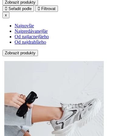
Zobrazit produkty
Seřadit podle
Filtrovat
x
Najnovšie
Najpredávanejšie
Od najlacnejšieho
Od najdrahšieho
Zobrazit produkty