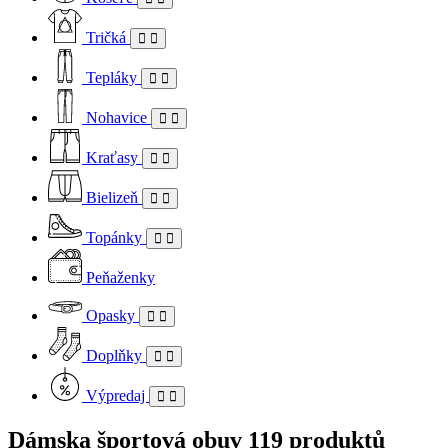
Tričká
Tepláky
Nohavice
Kraťasy
Bielizeň
Topánky
Peňaženky
Opasky
Doplňky
Výpredaj
Dámska športová obuv
119 produktů