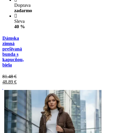
Doprava
zadarmo
Sleva
40 %
Dámska
zimná
prešívaná
bunda s
kapucňou,
biela
81.48 €
48.89
€