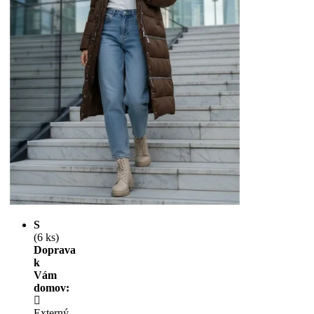
S
(6 ks)
Doprava
k
Vám
domov:
Externý