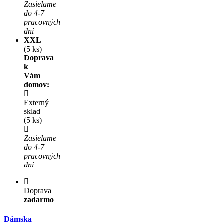
Zasielame
do 4-7
pracovných
dní
XXL
(5 ks)
Doprava
k
Vám
domov:
Externý
sklad
(5 ks)
Zasielame
do 4-7
pracovných
dní
Doprava
zadarmo
Dámska