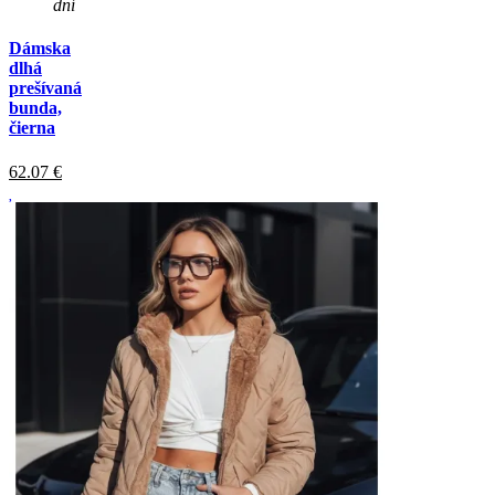
dní
Dámska
dlhá
prešívaná
bunda,
čierna
62.07
€