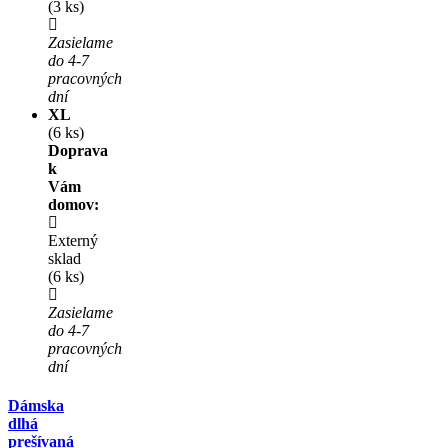
(3 ks)
Zasielame
do 4-7
pracovných
dní
XL
(6 ks)
Doprava
k
Vám
domov:
Externý
sklad
(6 ks)
Zasielame
do 4-7
pracovných
dní
Dámska
dlhá
prešívaná