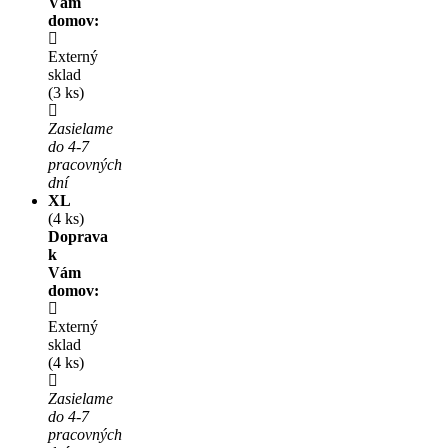
Vám
domov:
Externý
sklad
(3 ks)
Zasielame
do 4-7
pracovných
dní
XL
(4 ks)
Doprava
k
Vám
domov:
Externý
sklad
(4 ks)
Zasielame
do 4-7
pracovných