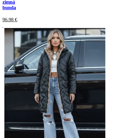
zimná
bunda
96.98
€