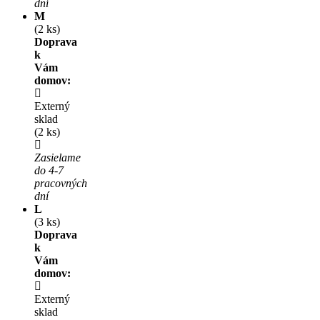
dní
M
(2 ks)
Doprava
k
Vám
domov:
Externý
sklad
(2 ks)
Zasielame
do 4-7
pracovných
dní
L
(3 ks)
Doprava
k
Vám
domov:
Externý
sklad