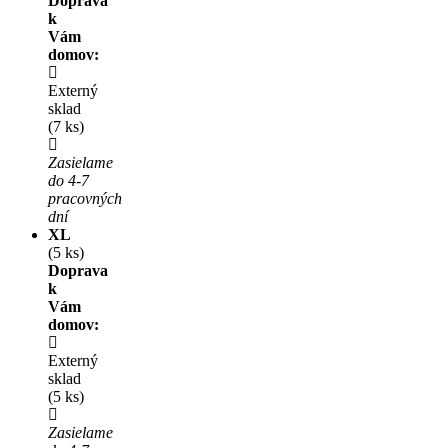
Doprava
k
Vám
domov:
Externý
sklad
(7 ks)
Zasielame
do 4-7
pracovných
dní
XL
(5 ks)
Doprava
k
Vám
domov:
Externý
sklad
(5 ks)
Zasielame