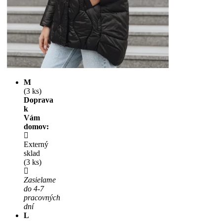
M
(3 ks)
Doprava
k
Vám
domov:
Externý
sklad
(3 ks)
Zasielame
do 4-7
pracovných
dní
L