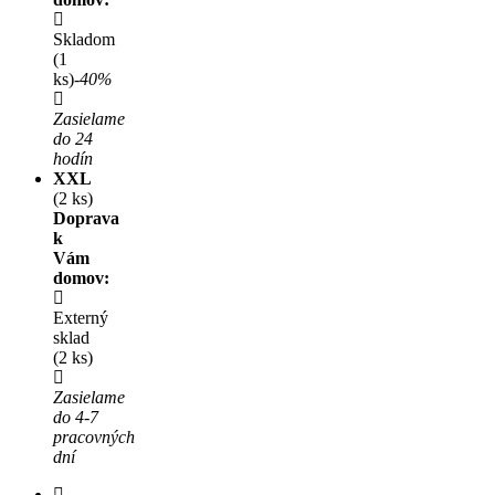
Skladom
(1
ks)
-40%
Zasielame
do 24
hodín
XXL
(2 ks)
Doprava
k
Vám
domov:
Externý
sklad
(2 ks)
Zasielame
do 4-7
pracovných
dní