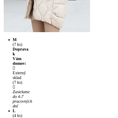
M
(7 ks)
Doprava
k
Vám
domov:
Externý
sklad
(7 ks)
Zasielame
do 4-7
pracovných
dní
L
(4 ks)