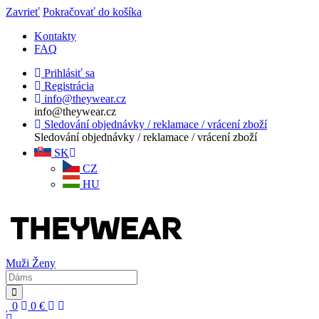
Zavrieť
Pokračovať do košíka
Kontakty
FAQ
Prihlásiť sa
Registrácia
info@theywear.cz
info@theywear.cz
Sledování objednávky / reklamace / vrácení zboží
Sledování objednávky / reklamace / vrácení zboží
SK
CZ
HU
Muži
Ženy
0
0
€