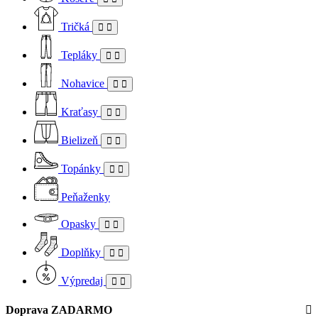
Tričká
Tepláky
Nohavice
Kraťasy
Bielizeň
Topánky
Peňaženky
Opasky
Doplňky
Výpredaj
Doprava ZADARMO