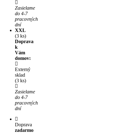
Zasielame
do 4-7
pracovných
dní
XXL
(3 ks)
Doprava
k
Vám
domov:
Externý
sklad
(3 ks)
Zasielame
do 4-7
pracovných
dní
Doprava
zadarmo