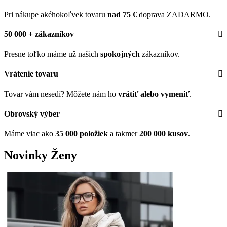
Pri nákupe akéhokoľvek tovaru
nad 75 €
doprava ZADARMO.
50 000 + zákazníkov
Presne toľko máme už našich
spokojných
zákazníkov.
Vrátenie tovaru
Tovar vám nesedí? Môžete nám ho
vrátiť alebo vymeniť
.
Obrovský výber
Máme viac ako
35 000 položiek
a takmer
200 000 kusov
.
Novinky
Ženy