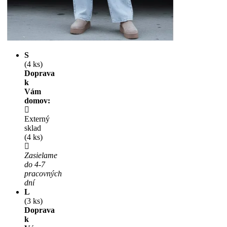
S
(4 ks)
Doprava
k
Vám
domov:
Externý
sklad
(4 ks)
Zasielame
do 4-7
pracovných
dní
L
(3 ks)
Doprava
k