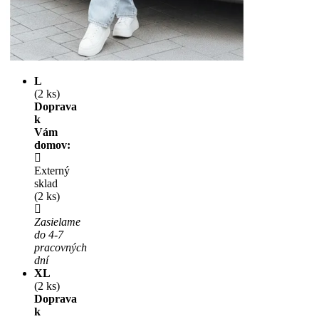
L
(2 ks)
Doprava
k
Vám
domov:
Externý
sklad
(2 ks)
Zasielame
do 4-7
pracovných
dní
XL
(2 ks)
Doprava
k