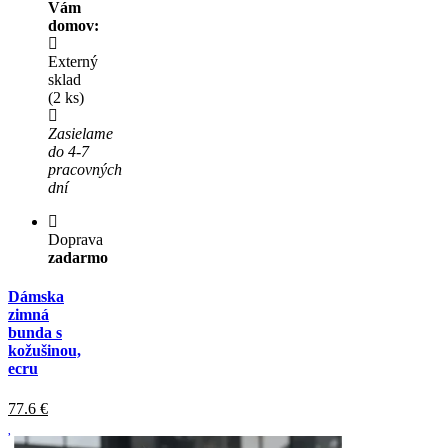
Vám
domov:
Externý
sklad
(2 ks)
Zasielame
do 4-7
pracovných
dní
Doprava
zadarmo
Dámska
zimná
bunda s
kožušinou,
ecru
77.6
€