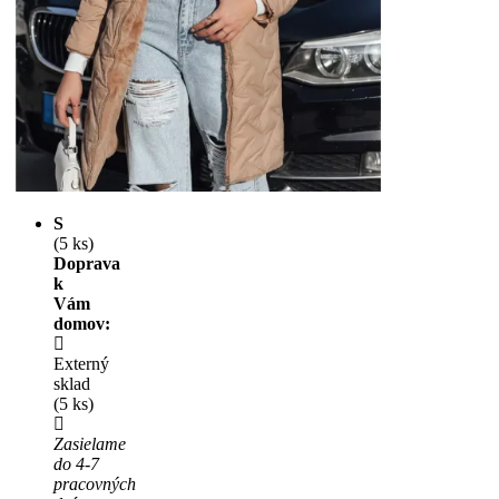
S
(5 ks)
Doprava
k
Vám
domov:
Externý
sklad
(5 ks)
Zasielame
do 4-7
pracovných