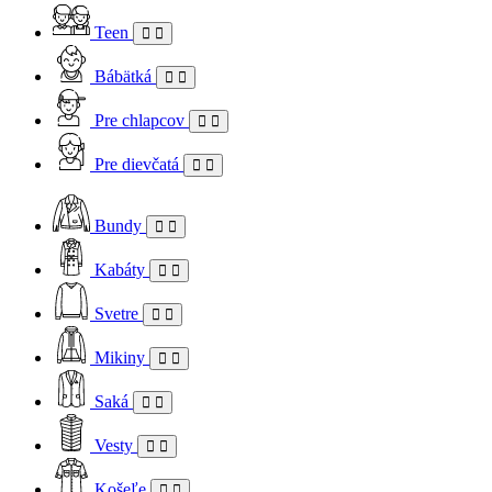
Teen
Bábätká
Pre chlapcov
Pre dievčatá
Bundy
Kabáty
Svetre
Mikiny
Saká
Vesty
Košeľe