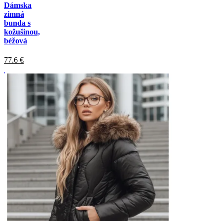
Dámska
zimná
bunda s
kožušinou,
béžová
77.6
€