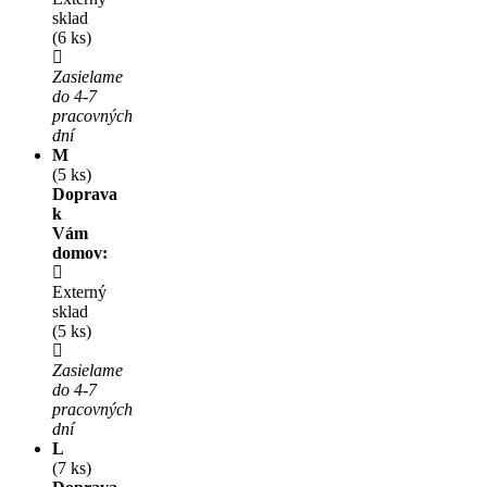
sklad
(6 ks)
Zasielame
do 4-7
pracovných
dní
M
(5 ks)
Doprava
k
Vám
domov:
Externý
sklad
(5 ks)
Zasielame
do 4-7
pracovných
dní
L
(7 ks)