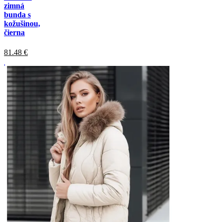
zimná
bunda s
kožušinou,
čierna
81.48
€