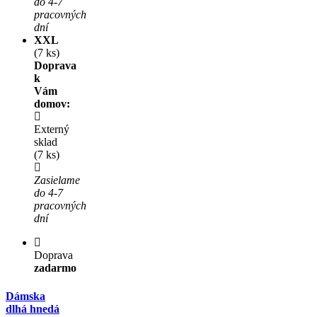
do 4-7
pracovných
dní
XXL
(7 ks)
Doprava
k
Vám
domov:
Externý
sklad
(7 ks)
Zasielame
do 4-7
pracovných
dní
Doprava
zadarmo
Dámska
dlhá hnedá