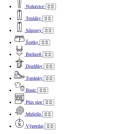
Nohavice
Tepláky
Súpravy
Šortky
Bielizeň
Doplňky
Topánky
Basic
Plus size
Mušelín
Výpredaj