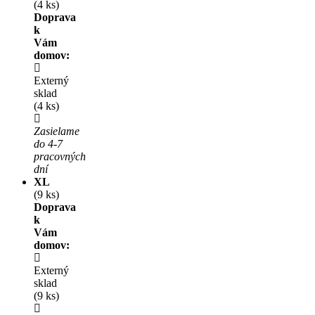
(4 ks)
Doprava
k
Vám
domov:
Externý
sklad
(4 ks)
Zasielame
do 4-7
pracovných
dní
XL
(9 ks)
Doprava
k
Vám
domov:
Externý
sklad
(9 ks)