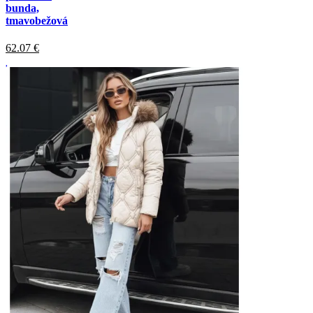
bunda,
tmavobežová
62.07
€