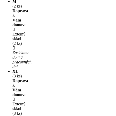
M
(2 ks)
Doprava
k
Vám
domov:
Externý
sklad
(2 ks)
Zasielame
do 4-7
pracovných
dní
XL
(3 ks)
Doprava
k
Vám
domov:
Externý
sklad
(3 ks)