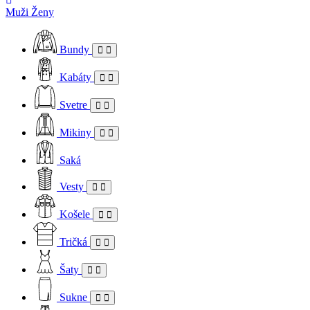
Muži
Ženy
Bundy
Kabáty
Svetre
Mikiny
Saká
Vesty
Košele
Tričká
Šaty
Sukne