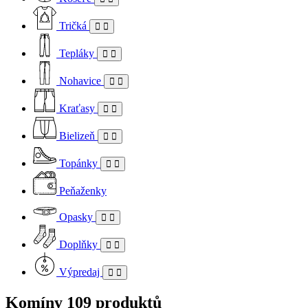
Tričká
Tepláky
Nohavice
Kraťasy
Bielizeň
Topánky
Peňaženky
Opasky
Doplňky
Výpredaj
Komíny
109 produktů