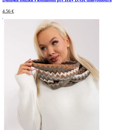
4.56
€