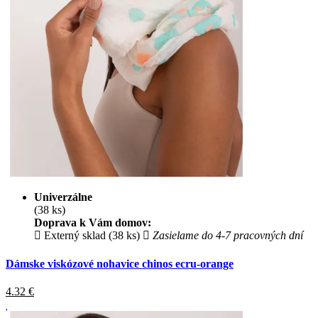
Univerzálne
(38 ks)
Doprava k Vám domov:
Externý sklad (38 ks)
Zasielame do 4-7 pracovných dní
Dámske viskózové nohavice chinos ecru-orange
4.32
€