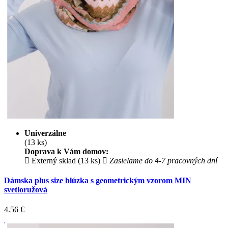
Univerzálne
(13 ks)
Doprava k Vám domov:
Externý sklad (13 ks)
Zasielame do 4-7 pracovných dní
Dámska plus size blúzka s geometrickým vzorom MIN
svetloružová
4.56
€