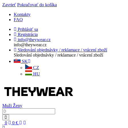
Zavrieť
Pokračovať do košíka
Kontakty
FAQ
Prihlásiť sa
Registrácia
info@theywear.cz
info@theywear.cz
Sledování objednávky / reklamace / vrácení zboží
Sledování objednávky / reklamace / vrácení zboží
SK
CZ
HU
Muži
Ženy
0
0
€