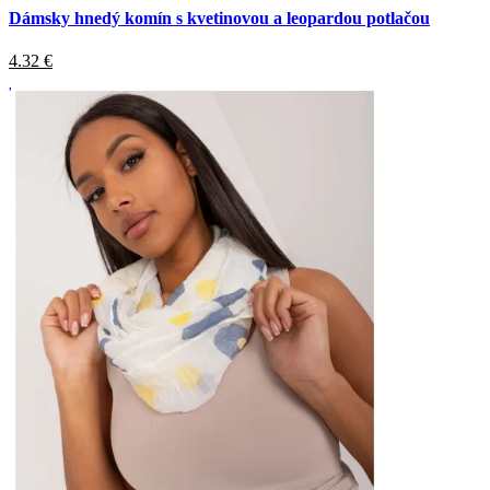
Dámsky hnedý komín s kvetinovou a leopardou potlačou
4.32
€