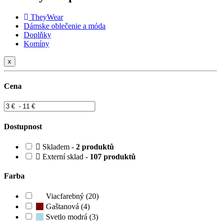
TheyWear
Dámske oblečenie a móda
Doplňky
Komíny
x
Cena
Dostupnost
Skladem -
2 produktů
Externí sklad -
107 produktů
Farba
Viacfarebný (20)
Gaštanová (4)
Svetlo modrá (3)