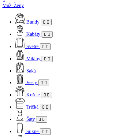
Muži
Ženy
Bundy
Kabáty
Svetre
Mikiny
Saká
Vesty
Košele
Tričká
Šaty
Sukne