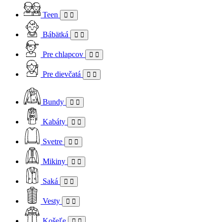
Teen
Bábätká
Pre chlapcov
Pre dievčatá
Bundy
Kabáty
Svetre
Mikiny
Saká
Vesty
Košeľe