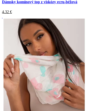
Dámsky komínový top z viskózy ecru-béžová
4.32
€