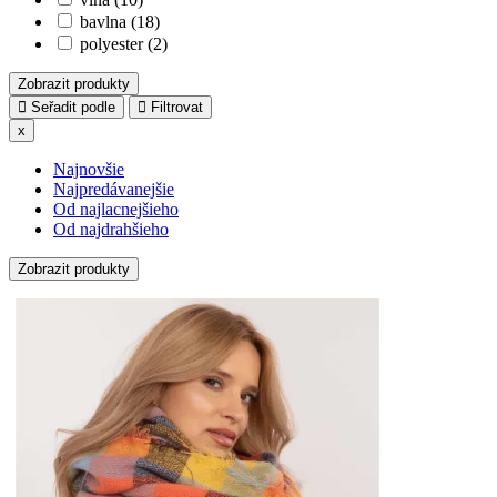
bavlna (18)
polyester (2)
Zobrazit produkty
Seřadit podle
Filtrovat
x
Najnovšie
Najpredávanejšie
Od najlacnejšieho
Od najdrahšieho
Zobrazit produkty