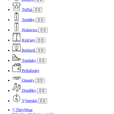
Tričká
Tepláky
Nohavice
Kraťasy
Bielizeň
Topánky
Peňaženky
Opasky
Doplňky
Výpredaj
TheyWear