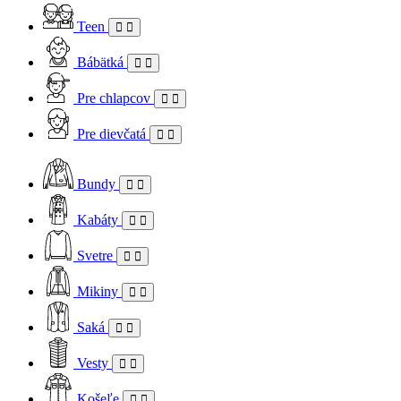
Teen
Bábätká
Pre chlapcov
Pre dievčatá
Bundy
Kabáty
Svetre
Mikiny
Saká
Vesty
Košeľe