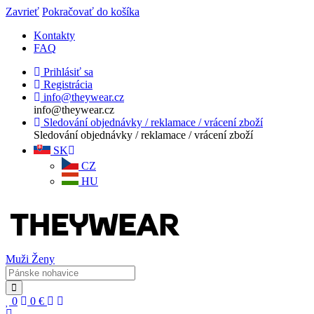
Zavrieť
Pokračovať do košíka
Kontakty
FAQ
Prihlásiť sa
Registrácia
info@theywear.cz
info@theywear.cz
Sledování objednávky / reklamace / vrácení zboží
Sledování objednávky / reklamace / vrácení zboží
SK
CZ
HU
Muži
Ženy
0
0
€