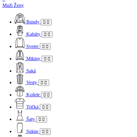
Muži
Ženy
Bundy
Kabáty
Svetre
Mikiny
Saká
Vesty
Košele
Tričká
Šaty
Sukne