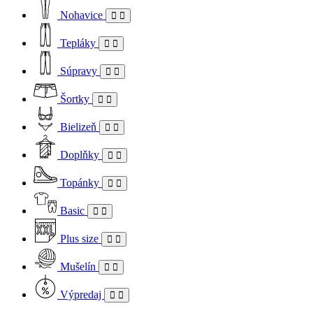
Nohavice
Tepláky
Súpravy
Šortky
Bielizeň
Doplňky
Topánky
Basic
Plus size
Mušelín
Výpredaj