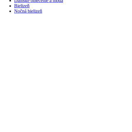
Dámske oblečenie a móda
Bielizeň
Nočná bielizeň