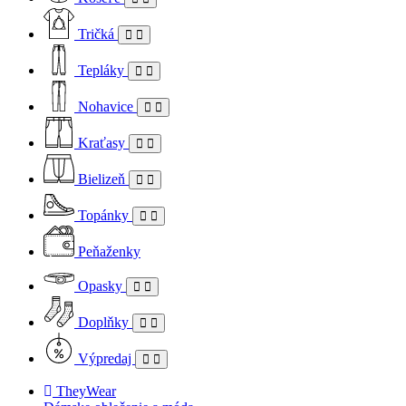
Tričká
Tepláky
Nohavice
Kraťasy
Bielizeň
Topánky
Peňaženky
Opasky
Doplňky
Výpredaj
TheyWear