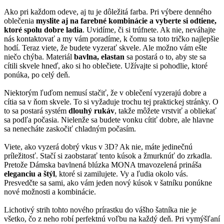
Ako pri každom odeve, aj tu je dôležitá farba. Pri výbere denného
oblečenia
myslite aj na farebné kombinácie a vyberte si odtiene,
ktoré spolu dobre ladia
. Uvidíme, či si trúfnete. Ak nie, neváhajte
nás kontaktovať a my vám poradíme, k čomu sa toto tričko najlepšie
hodí. Teraz viete, že budete vyzerať skvele. Ale možno vám ešte
niečo chýba. Materiál
bavlna, elastan
sa postará o to, aby ste sa
cítili skvele hneď, ako si ho oblečiete. Užívajte si pohodlie, ktoré
ponúka, po celý deň.
Niektorým ľuďom nemusí stačiť, že v oblečení vyzerajú dobre a
cítia sa v ňom skvele. To si vyžaduje trochu tej praktickej stránky. O
to sa postará systém
dlouhý rukáv
, takže môžete vrstviť a obliekať
sa podľa počasia. Nielenže sa budete vonku cítiť dobre, ale hlavne
sa nenecháte zaskočiť chladným počasím.
Viete, ako vyzerá dobrý vkus v 3D? Ak nie, máte jedinečnú
príležitosť. Stačí si zaobstarať tento kúsok a žmurknúť do zrkadla.
Pretože Dámska bavlnená blúzka MONA tmavozelená prináša
eleganciu a štýl
, ktoré si zamilujete. Vy a ľudia okolo vás.
Presvedčte sa sami, ako vám jeden nový kúsok v šatníku ponúkne
nové možnosti a kombinácie.
Lichotivý strih tohto nového prírastku do vášho šatníka nie je
všetko, čo z neho robí perfektnú voľbu na každý deň. Pri vymýšľaní