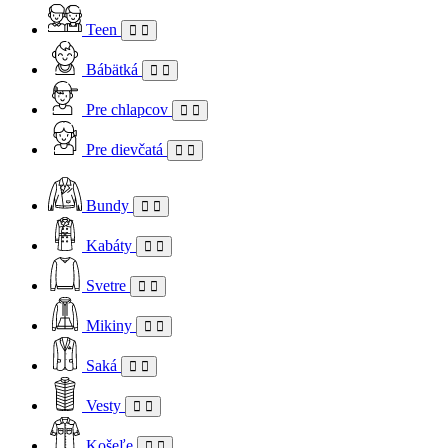
Teen
Bábätká
Pre chlapcov
Pre dievčatá
Bundy
Kabáty
Svetre
Mikiny
Saká
Vesty
Košeľe