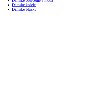
Dámske oblečenie a móda
Dámske košele
Dámske blúzky