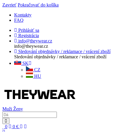
Zavrieť
Pokračovať do košíka
Kontakty
FAQ
Prihlásiť sa
Registrácia
info@theywear.cz
info@theywear.cz
Sledování objednávky / reklamace / vrácení zboží
Sledování objednávky / reklamace / vrácení zboží
SK
CZ
HU
Muži
Ženy
0
0
€