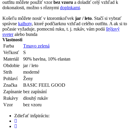
outfitu môžete použiť vzor
bez vzoru
a doladiť celý vzhľad k
dokonalosti, možno s rôznymi
doplnkami
.
Košeľu môžete nosiť v ktoromkoľvek
jar / leto
. Stačí si vybrať
správne
kalhoty
, ktoré podčiarknu vzhľad celého outfitu. A ak si to
počasie vyžaduje, pomocnú ruku, t. j. rukáv, vám podá
štýlový
sveter
alebo bunda
Vlastnosti
Farba
Tmavo zelená
Veľkosť
S
Materiál
90% bavlna, 10% elastan
Obdobie
jar / leto
Strih
moderné
Pohlaví
Ženy
Značka
BASIC FEEL GOOD
Zapínanie
bez zapínání
Rukávy
dlouhý rukáv
Vzor
bez vzoru
Zdieľať inšpiráciu: