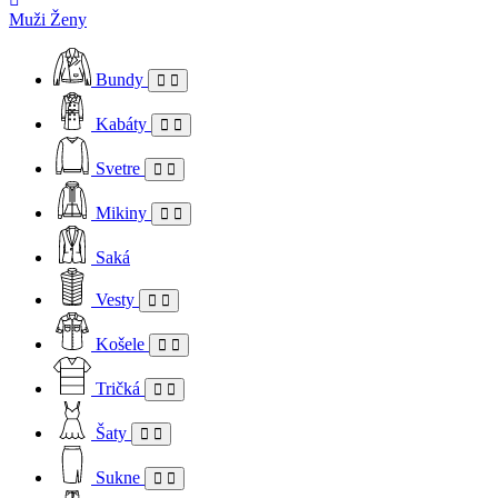
Muži
Ženy
Bundy
Kabáty
Svetre
Mikiny
Saká
Vesty
Košele
Tričká
Šaty
Sukne