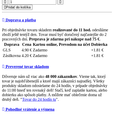
Pridať do košíka
Doprava a platba
Pri objednávke tovaru skladem
realizované do 11 hod.
odesíláme
zboží ještě tentýž den. Tovar musí byť doručený najčastejšie do 2
pracovných dní.
Preprava je zdarma pri nákupe nad 75 €
.
Doprava
Cena
Kartou online, Prevodom na účet
Dobierka
GLS
4.90 €
Zadarmo
+1.81 €
Zásilkovna
4.20 €
Zadarmo
+1.81 €
Preverené tovar skladom
Dôveruje nám už viac ako
48 000 zákazníkov
. Vieme tak, ktorý
tovar je najobľúbenejší a ktoré majú zákazníci najradšej. Všetky
produkty skladom odosielame do 24 hodín, v prípade objednávky
do 11:00 hneď ten rovnaký deň! Stačí, keď zaplatíte kartou, alebo
dobierku ako spôsob platby. A môžete mať oblečenie doma už
druhý deň. "
Tovar do 24 hodín tu
".
Pohodlné vrátenie a výmena