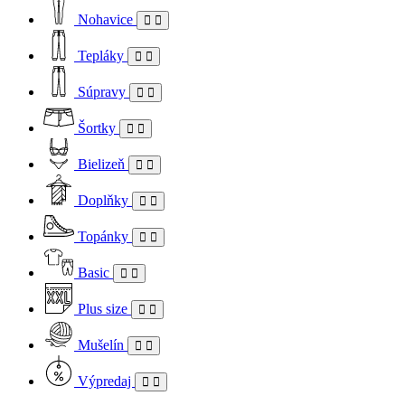
Nohavice
Tepláky
Súpravy
Šortky
Bielizeň
Doplňky
Topánky
Basic
Plus size
Mušelín
Výpredaj