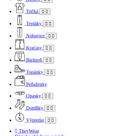
Tričká
Tepláky
Nohavice
Kraťasy
Bielizeň
Topánky
Peňaženky
Opasky
Doplňky
Výpredaj
TheyWear