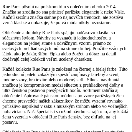
Rue Paris pôsobí na poľskom trhu s oblečením od roku 2014.
Značka sa zrodila zo sna priniesť parížsku eleganciu k rieke Visle.
Každú sezónu značka siahne po najnovších trendoch, ale zostáva
verná klasike a dokazuje, že pravá móda nikdy nezostarne.
Oblečenie a doplnky Rue Paris spájajú nadčasovú klasiku so
súčasným štýlom. Návrhy sa vyznačujú jednoduchosťou a
eleganciou na jednej strane a odvážnymi vzormi priamo zo
svetových prehliadkových mól na strane druhej. Použitie vzácnych
látok, ako je žakár, šifón, čipka alebo žoržet, a dôraz na detail
dodávajú celej kolekcii veľmi ucelený charakter.
Každá kolekcia Rue Paris je založená na čiernej a bielej farbe. Túto
jednoduchú paletu zakaždým spestrí zaujímavý farebný akcent,
módne vzory, hra textúr alebo moderný strih. Silueta navrhnutá
značkou je kompromisom medzi siluetou z prehliadkovej dráhy a
ultra ženskou postavou presýpacích hodín. Sortiment zahŕňa aj
oblečenie inšpirované pánskou módou - po vzore parížskych žien
chceme presvedčiť našich zákazníkov, že môžu vyzerať rovnako
príťažlivo napríklad v saku s mužským strihom alebo vo voľnejších
nohaviciach. Naši špecialisti sa už od návrhu starajú o to, aby každá
žena vyzerala v oblečení Rue Paris žensky, bez ohľadu na jej
postavu.