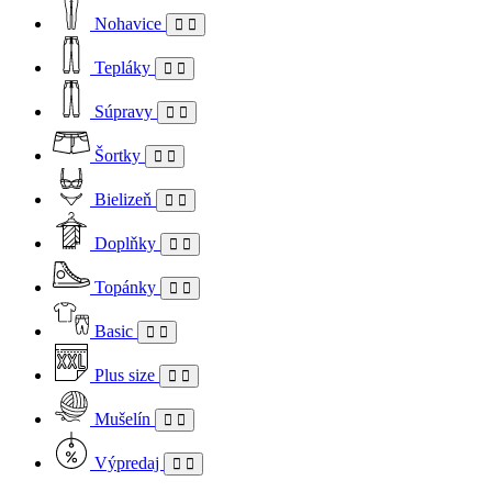
Nohavice
Tepláky
Súpravy
Šortky
Bielizeň
Doplňky
Topánky
Basic
Plus size
Mušelín
Výpredaj