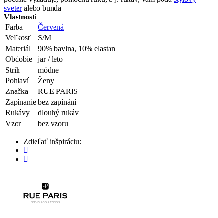
sveter
alebo bunda
Vlastnosti
Farba
Červená
Veľkosť
S/M
Materiál
90% bavlna, 10% elastan
Obdobie
jar / leto
Strih
módne
Pohlaví
Ženy
Značka
RUE PARIS
Zapínanie
bez zapínání
Rukávy
dlouhý rukáv
Vzor
bez vzoru
Zdieľať inšpiráciu: