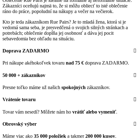
Oblečenie Rue Paris je ideálne na formálne aj neformálne situácie.
Zákazníci oceňujú najmä to, že si môžu obliecť to isté oblečenie
ráno do práce, popoludní na nákupy a večer na večierok.
Kto je teda zákazníkom Rue Pairs? Je to mladá žena, ktorá si je
vedomá sama seba, je presvedčená o svojich silných stránkach a
potrebách; oblečenie dopĺňa jej osobnosť a dáva jej pocit
sebavedomia bez ohľadu na situáciu.
Doprava ZADARMO
Pri nákupe akéhokoľvek tovaru
nad 75 €
doprava ZADARMO.
50 000 + zákazníkov
Presne toľko máme už našich
spokojných
zákazníkov.
Vrátenie tovaru
Tovar vám nesedí? Môžete nám ho
vrátiť alebo vymeniť
.
Obrovský výber
Máme viac ako
35 000 položiek
a takmer
200 000 kusov
.