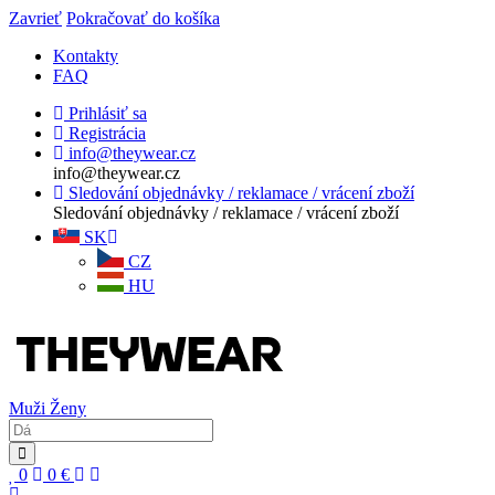
Zavrieť
Pokračovať do košíka
Kontakty
FAQ
Prihlásiť sa
Registrácia
info@theywear.cz
info@theywear.cz
Sledování objednávky / reklamace / vrácení zboží
Sledování objednávky / reklamace / vrácení zboží
SK
CZ
HU
Muži
Ženy
0
0
€