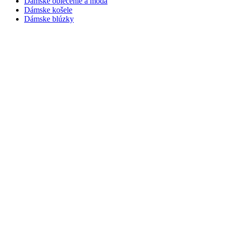
Dámske oblečenie a móda
Dámske košele
Dámske blúzky