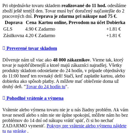
Pri objednávke tovaru skladem
realizované do 11 hod.
odesíláme
zboží ještě tentýž den. Tovar musí byť doručený najčastejšie do 2
pracovných dní.
Preprava je zdarma pri nákupe nad 75 €
.
Doprava
Cena
Kartou online, Prevodom na účet
Dobierka
GLS
4.90 €
Zadarmo
+1.81 €
Zásilkovna
4.20 €
Zadarmo
+1.81 €
Preverené tovar skladom
Dôveruje nám už viac ako
48 000 zákazníkov
. Vieme tak, ktorý
tovar je najobľúbenejší a ktoré majú zákazníci najradšej. Všetky
produkty skladom odosielame do 24 hodín, v prípade objednávky
do 11:00 hneď ten rovnaký deň! Stačí, keď zaplatíte kartou, alebo
dobierku ako spôsob platby. A môžete mať oblečenie doma už
druhý deň. "
Tovar do 24 hodín tu
".
Pohodlné vrátenie a výmena
Vrátenie alebo výmena tovaru nie je u nás žiadny problém. Ak vám
tovar nesedí alebo s ním nie ste úplne spokojní, môžete nám ho bez
problémov do 14 dní od nákupu vrátiť späť, či si ho nechať
ZADARMO vymeniť.
Pokyny pre vrátenie alebo výmenu nájdete
tu na stránke
.