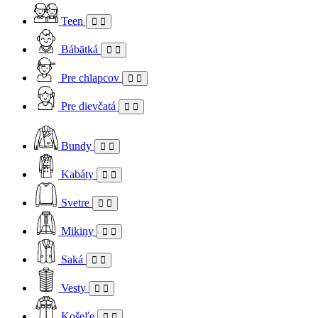
Teen
Bábätká
Pre chlapcov
Pre dievčatá
Bundy
Kabáty
Svetre
Mikiny
Saká
Vesty
Košeľe