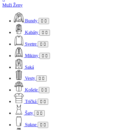
Muži
Ženy
Bundy
Kabáty
Svetre
Mikiny
Saká
Vesty
Košele
Tričká
Šaty
Sukne