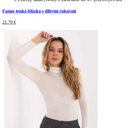
Fango tenká blúzka s dlhými rukávmi
21.79
€