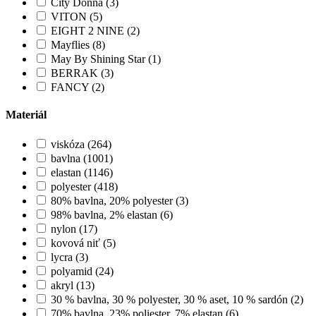
City Donna (3)
VITON (5)
EIGHT 2 NINE (2)
Mayflies (8)
May By Shining Star (1)
BERRAK (3)
FANCY (2)
Materiál
viskóza (264)
bavlna (1001)
elastan (1146)
polyester (418)
80% bavlna, 20% polyester (3)
98% bavlna, 2% elastan (6)
nylon (17)
kovová niť (5)
lycra (3)
polyamid (24)
akryl (13)
30 % bavlna, 30 % polyester, 30 % aset, 10 % sardón (2)
70% bavlna, 23% poliester, 7% elastan (6)