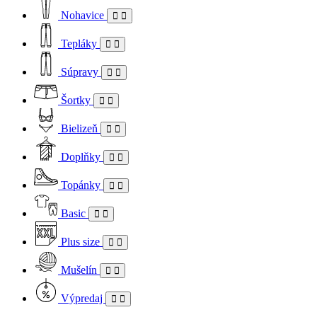
Nohavice
Tepláky
Súpravy
Šortky
Bielizeň
Doplňky
Topánky
Basic
Plus size
Mušelín
Výpredaj