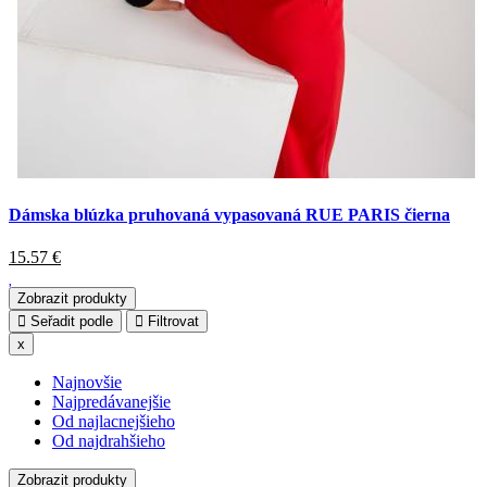
Dámska blúzka pruhovaná vypasovaná RUE PARIS čierna
15.57
€
Zobrazit produkty
Seřadit podle
Filtrovat
x
Najnovšie
Najpredávanejšie
Od najlacnejšieho
Od najdrahšieho
Zobrazit produkty