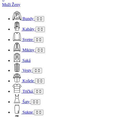
Muži
Ženy
Bundy
Kabáty
Svetre
Mikiny
Saká
Vesty
Košele
Tričká
Šaty
Sukne