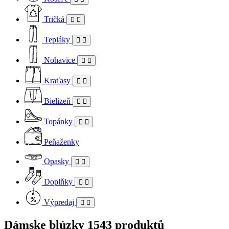
Tričká
Tepláky
Nohavice
Kraťasy
Bielizeň
Topánky
Peňaženky
Opasky
Doplňky
Výpredaj
Dámske blúzky
1543 produktů