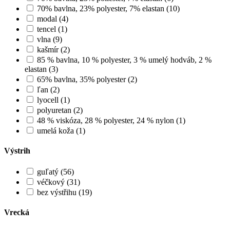
70% bavlna, 23% polyester, 7% elastan (10)
modal (4)
tencel (1)
vlna (9)
kašmír (2)
85 % bavlna, 10 % polyester, 3 % umelý hodváb, 2 %
elastan (3)
65% bavlna, 35% polyester (2)
ľan (2)
lyocell (1)
polyuretan (2)
48 % viskóza, 28 % polyester, 24 % nylon (1)
umelá koža (1)
Výstrih
guľatý (56)
véčkový (31)
bez výstřihu (19)
Vrecká