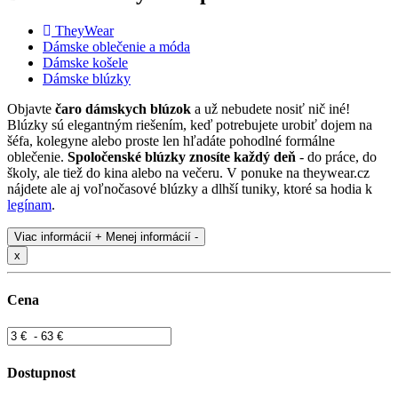
TheyWear
Dámske oblečenie a móda
Dámske košele
Dámske blúzky
Objavte
čaro dámskych blúzok
a už nebudete nosiť nič iné!
Blúzky sú elegantným riešením, keď potrebujete urobiť dojem na
šéfa, kolegyne alebo proste len hľadáte pohodlné formálne
oblečenie.
Spoločenské blúzky znosíte každý deň
- do práce, do
školy, ale tiež do kina alebo na večeru. V ponuke na theywear.cz
nájdete ale aj voľnočasové blúzky a dlhší tuniky, ktoré sa hodia k
legínam
.
Viac informácií +
Menej informácií -
x
Cena
Dostupnost