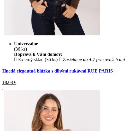
Univerzálne
(36 ks)
Doprava k Vám domov:
Externý sklad (36 ks)
Zasielame do 4-7 pracovných dní
Hnedá elegantná blúzka s dlhými rukávmi RUE PARIS
18.68
€