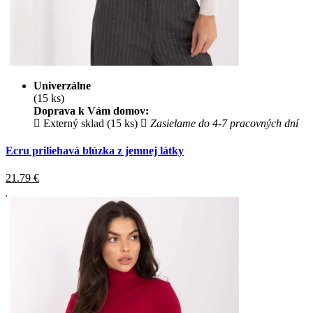
Univerzálne
(15 ks)
Doprava k Vám domov:
Externý sklad (15 ks)
Zasielame do 4-7 pracovných dní
Ecru priliehavá blúzka z jemnej látky
21.79
€