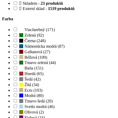
Skladem -
23 produktů
Externí sklad -
1519 produktů
Farba
Viacfarebný (171)
Zelená (92)
Čierna (248)
Námornícka modrá (87)
Gaštanová (27)
Béžová (109)
Tmavo zelená (44)
Biela (151)
Hnedá (65)
Šedá (42)
Žltá (34)
Ecru (103)
Modrá (80)
Tmavo šedá (20)
Svetlo modrá (46)
Olivová (2)
Fialová (24)