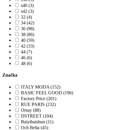
s40 (3)
s42 (3)
32 (4)
34 (42)
36 (98)
38 (86)
40 (59)
42 (33)
44 (7)
46 (6)
48 (6)
Značka
ITALY MODA (152)
BASIC FEEL GOOD (196)
Factory Price (201)
RUE PARIS (232)
Orsay (88)
DSTREET (104)
Baiyibaishun (11)
Och Bella (45)