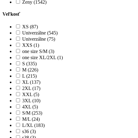
Ženy (1542)
Veľkosť
XS (87)
Univerzálne (545)
Univerzálne (75)
XXS (1)
one size S/M (3)
one size XL/2XL (1)
S (335)
M (226)
L (215)
XL (137)
2XL (17)
XXL (5)
3XL (10)
4XL (5)
S/M (253)
M/L (24)
L/XL (183)
s36 (3)
s38 (3)