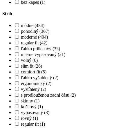
bez kapes (1)
Strih
módne (484)
pohodlný (367)
moderné (404)
regular fit (42)
ľahko priliehavý (35)
mierne vypasovaný (21)
volný (6)
slim fit (26)
comfort fit (5)
ľahko vyštíhlený (2)
ergonomický (2)
vyštíhlený (2)
s prodlouženou zadní částí (2)
skinny (1)
košilový (1)
vypasovaný (3)
rovný (1)
regular fit (1)