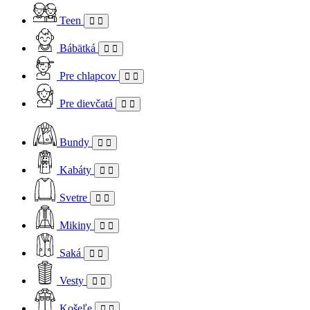
Teen
Bábätká
Pre chlapcov
Pre dievčatá
Bundy
Kabáty
Svetre
Mikiny
Saká
Vesty
Košeľe