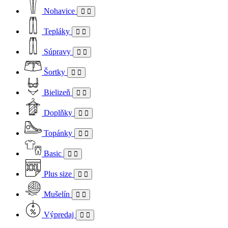
Nohavice
Tepláky
Súpravy
Šortky
Bielizeň
Doplňky
Topánky
Basic
Plus size
Mušelín
Výpredaj