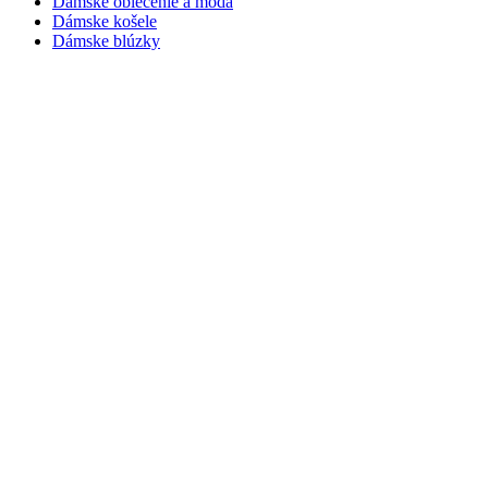
Dámske oblečenie a móda
Dámske košele
Dámske blúzky