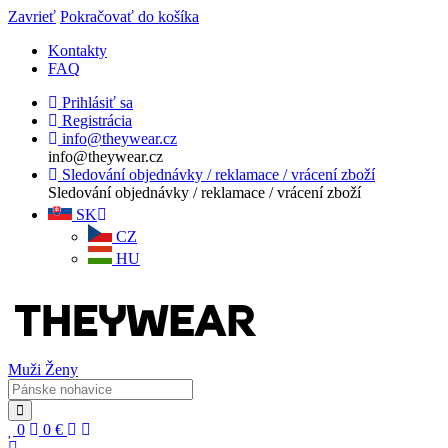
Zavrieť
Pokračovať do košíka
Kontakty
FAQ
Prihlásiť sa
Registrácia
info@theywear.cz
info@theywear.cz
Sledování objednávky / reklamace / vrácení zboží
Sledování objednávky / reklamace / vrácení zboží
SK
CZ
HU
Muži
Ženy
0
0
€