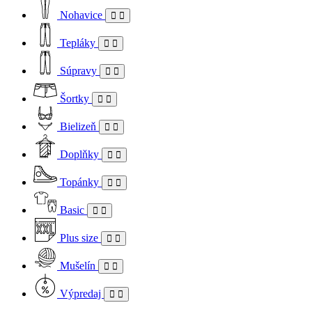
Nohavice
Tepláky
Súpravy
Šortky
Bielizeň
Doplňky
Topánky
Basic
Plus size
Mušelín
Výpredaj