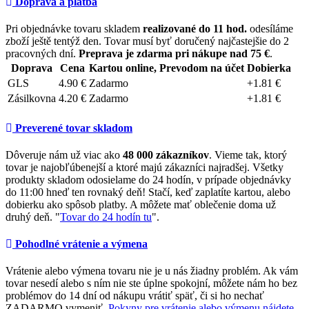
Doprava a platba
Pri objednávke tovaru skladem
realizované do 11 hod.
odesíláme
zboží ještě tentýž den. Tovar musí byť doručený najčastejšie do 2
pracovných dní.
Preprava je zdarma pri nákupe nad 75 €
.
Doprava
Cena
Kartou online, Prevodom na účet
Dobierka
GLS
4.90 €
Zadarmo
+1.81 €
Zásilkovna
4.20 €
Zadarmo
+1.81 €
Preverené tovar skladom
Dôveruje nám už viac ako
48 000 zákazníkov
. Vieme tak, ktorý
tovar je najobľúbenejší a ktoré majú zákazníci najradšej. Všetky
produkty skladom odosielame do 24 hodín, v prípade objednávky
do 11:00 hneď ten rovnaký deň! Stačí, keď zaplatíte kartou, alebo
dobierku ako spôsob platby. A môžete mať oblečenie doma už
druhý deň. "
Tovar do 24 hodín tu
".
Pohodlné vrátenie a výmena
Vrátenie alebo výmena tovaru nie je u nás žiadny problém. Ak vám
tovar nesedí alebo s ním nie ste úplne spokojní, môžete nám ho bez
problémov do 14 dní od nákupu vrátiť späť, či si ho nechať
ZADARMO vymeniť.
Pokyny pre vrátenie alebo výmenu nájdete