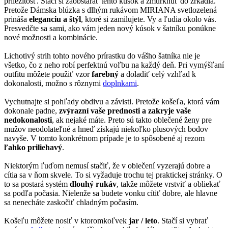
príležitosť. Stačí si zaobstarať tento kúsok a žmurknúť do zrkadla.
Pretože Dámska blúzka s dlhým rukávom MIRIANA svetlozelená
prináša
eleganciu a štýl
, ktoré si zamilujete. Vy a ľudia okolo vás.
Presvedčte sa sami, ako vám jeden nový kúsok v šatníku ponúkne
nové možnosti a kombinácie.
Lichotivý strih tohto nového prírastku do vášho šatníka nie je
všetko, čo z neho robí perfektnú voľbu na každý deň. Pri vymýšľaní
outfitu môžete použiť vzor
farebný
a doladiť celý vzhľad k
dokonalosti, možno s rôznymi
doplnkami
.
Vychutnajte si pohľady obdivu a závisti. Pretože košeľa, ktorá vám
dokonale padne,
zvýrazní vaše prednosti a zakryje vaše
nedokonalosti
, ak nejaké máte. Preto sú takto oblečené ženy pre
mužov neodolateľné a hneď získajú niekoľko plusových bodov
navyše. V tomto konkrétnom prípade je to spôsobené aj rezom
ľahko priliehavý
.
Niektorým ľuďom nemusí stačiť, že v oblečení vyzerajú dobre a
cítia sa v ňom skvele. To si vyžaduje trochu tej praktickej stránky. O
to sa postará systém
dlouhý rukáv
, takže môžete vrstviť a obliekať
sa podľa počasia. Nielenže sa budete vonku cítiť dobre, ale hlavne
sa nenecháte zaskočiť chladným počasím.
Košeľu môžete nosiť v ktoromkoľvek
jar / leto
. Stačí si vybrať