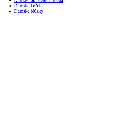
Dámske oblečenie a móda
Dámske košele
Dámske blúzky