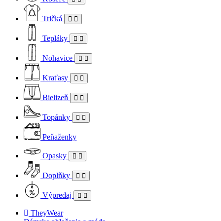
Tričká
Tepláky
Nohavice
Kraťasy
Bielizeň
Topánky
Peňaženky
Opasky
Doplňky
Výpredaj
TheyWear