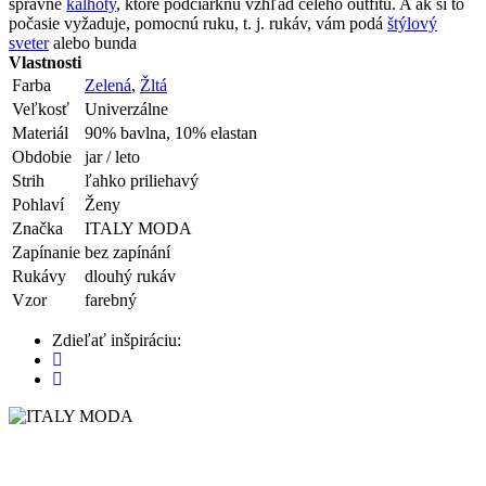
správne
kalhoty
, ktoré podčiarknu vzhľad celého outfitu. A ak si to
počasie vyžaduje, pomocnú ruku, t. j. rukáv, vám podá
štýlový
sveter
alebo bunda
Vlastnosti
Farba
Zelená
,
Žltá
Veľkosť
Univerzálne
Materiál
90% bavlna, 10% elastan
Obdobie
jar / leto
Strih
ľahko priliehavý
Pohlaví
Ženy
Značka
ITALY MODA
Zapínanie
bez zapínání
Rukávy
dlouhý rukáv
Vzor
farebný
Zdieľať inšpiráciu: