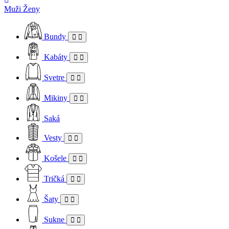
Muži
Ženy
Bundy
Kabáty
Svetre
Mikiny
Saká
Vesty
Košele
Tričká
Šaty
Sukne