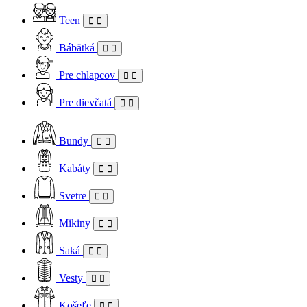
Teen
Bábätká
Pre chlapcov
Pre dievčatá
Bundy
Kabáty
Svetre
Mikiny
Saká
Vesty
Košeľe