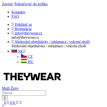
Zavrieť
Pokračovať do košíka
Kontakty
FAQ
Prihlásiť sa
Registrácia
info@theywear.cz
info@theywear.cz
Sledování objednávky / reklamace / vrácení zboží
Sledování objednávky / reklamace / vrácení zboží
SK
CZ
HU
Muži
Ženy
0
0
€