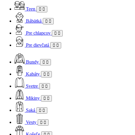
Teen
Bábätká
Pre chlapcov
Pre dievčatá
Bundy
Kabáty
Svetre
Mikiny
Saká
Vesty
Košeľe