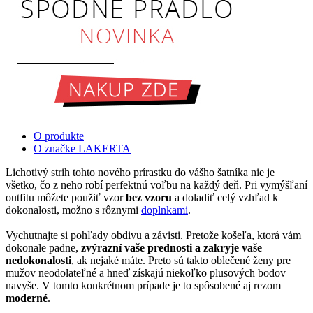
O produkte
O značke LAKERTA
Lichotivý strih tohto nového prírastku do vášho šatníka nie je
všetko, čo z neho robí perfektnú voľbu na každý deň. Pri vymýšľaní
outfitu môžete použiť vzor
bez vzoru
a doladiť celý vzhľad k
dokonalosti, možno s rôznymi
doplnkami
.
Vychutnajte si pohľady obdivu a závisti. Pretože košeľa, ktorá vám
dokonale padne,
zvýrazní vaše prednosti a zakryje vaše
nedokonalosti
, ak nejaké máte. Preto sú takto oblečené ženy pre
mužov neodolateľné a hneď získajú niekoľko plusových bodov
navyše. V tomto konkrétnom prípade je to spôsobené aj rezom
moderné
.