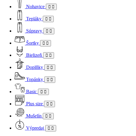
Nohavice
Tepláky
Súpravy
Šortky
Bielizeň
Doplňky
Topánky
Basic
Plus size
Mušelín
Výpredaj