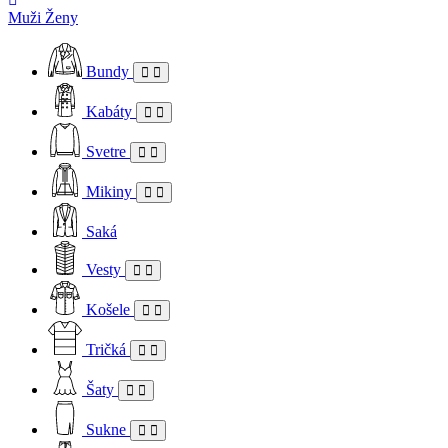
Muži
Ženy
Bundy
Kabáty
Svetre
Mikiny
Saká
Vesty
Košele
Tričká
Šaty
Sukne