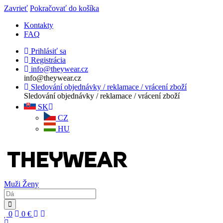
Zavrieť
Pokračovať do košíka
Kontakty
FAQ
Prihlásiť sa
Registrácia
info@theywear.cz
info@theywear.cz
Sledování objednávky / reklamace / vrácení zboží
Sledování objednávky / reklamace / vrácení zboží
SK
CZ
HU
Muži
Ženy
0
0
€