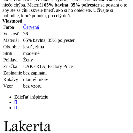
niečo chýba. Materiál
65% bavlna, 35% polyester
sa postará o to,
aby ste sa cítili skvele hneď, ako si ho oblečiete. Užívajte si
pohodlie, ktoré ponúka, po celý deň.
Vlastnosti
Farba
Červená
Veľkosť
36
Materiál
65% bavlna, 35% polyester
Obdobie
jeseň, zima
Strih
moderné
Pohlaví
Ženy
Značka
LAKERTA, Factory Price
Zapínanie
bez zapínání
Rukávy
dlouhý rukáv
Vzor
bez vzoru
Zdieľať inšpiráciu: