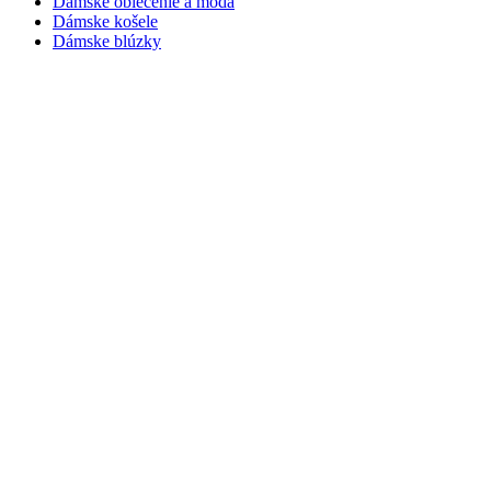
Dámske oblečenie a móda
Dámske košele
Dámske blúzky