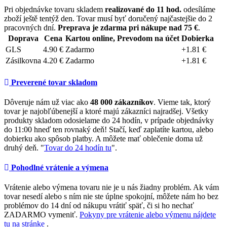
Pri objednávke tovaru skladem
realizované do 11 hod.
odesíláme
zboží ještě tentýž den. Tovar musí byť doručený najčastejšie do 2
pracovných dní.
Preprava je zdarma pri nákupe nad 75 €
.
Doprava
Cena
Kartou online, Prevodom na účet
Dobierka
GLS
4.90 €
Zadarmo
+1.81 €
Zásilkovna
4.20 €
Zadarmo
+1.81 €
Preverené tovar skladom
Dôveruje nám už viac ako
48 000 zákazníkov
. Vieme tak, ktorý
tovar je najobľúbenejší a ktoré majú zákazníci najradšej. Všetky
produkty skladom odosielame do 24 hodín, v prípade objednávky
do 11:00 hneď ten rovnaký deň! Stačí, keď zaplatíte kartou, alebo
dobierku ako spôsob platby. A môžete mať oblečenie doma už
druhý deň. "
Tovar do 24 hodín tu
".
Pohodlné vrátenie a výmena
Vrátenie alebo výmena tovaru nie je u nás žiadny problém. Ak vám
tovar nesedí alebo s ním nie ste úplne spokojní, môžete nám ho bez
problémov do 14 dní od nákupu vrátiť späť, či si ho nechať
ZADARMO vymeniť.
Pokyny pre vrátenie alebo výmenu nájdete
tu na stránke
.