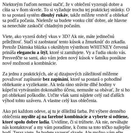
Niektorým ľuďom nemusí stačiť, že v oblečení vyzerajú dobre a
cítia sa v ňom skvele. To si vyžaduje trochu tej praktickej stránky. O
to sa postará systém
dlouhý rukáv
, takže môžete vrstviť a obliekať
sa podľa počasia. Nielenže sa budete vonku cítiť dobre, ale hlavne
sa nenecháte zaskočiť chladným počasím.
Viete, ako vyzerá dobrý vkus v 3D? Ak nie, máte jedinečnú
príležitosť. Stačí si zaobstarať tento kúsok a žmurknúť do zrkadla.
Pretože Dámska blúzka s okrúhlym výstrihom WHITNEY červená
prináša
eleganciu a štýl
, ktoré si zamilujete. Vy a ľudia okolo vás.
Presvedčte sa sami, ako vám jeden nový kúsok v šatníku ponúkne
nové možnosti a kombinácie.
Za jednu z praktických, ale aj dizajnových záležitostí môžeme
považovať zapínanie
bez zapínání
, ktoré sa postará o pohodlné
obliekanie a vyzliekanie. Ak teda ráno strávite dlhé hodiny v
kúpeľni vytváraním dokonalého účesu, nemusíte sa obávať, že si ho
pri obliekaní poškodíte. Určite však sami nájdete celý rad ďalších
výhod tohto uzáveru. A vlastne celý kus oblečenia.
Ako pri každom odeve, aj tu je dôležitá farba. Pri výbere denného
oblečenia
myslite aj na farebné kombinácie a vyberte si odtiene,
ktoré spolu dobre ladia
. Uvidíme, či si trúfnete. Ak nie, neváhajte
nás kontaktovať a my vám poradíme, k čomu sa toto tričko najlepšie
hodí. Teraz viete, že budete vyzerať skvele. Ale možno vám ešte