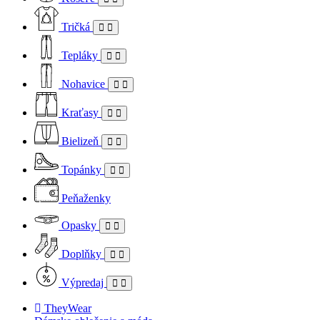
Tričká
Tepláky
Nohavice
Kraťasy
Bielizeň
Topánky
Peňaženky
Opasky
Doplňky
Výpredaj
TheyWear