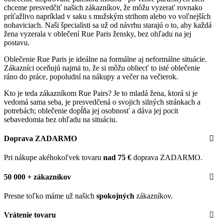
chceme presvedčiť našich zákazníkov, že môžu vyzerať rovnako
príťažlivo napríklad v saku s mužským strihom alebo vo voľnejších
nohaviciach. Naši špecialisti sa už od návrhu starajú o to, aby každá
žena vyzerala v oblečení Rue Paris žensky, bez ohľadu na jej
postavu.
Oblečenie Rue Paris je ideálne na formálne aj neformálne situácie.
Zákazníci oceňujú najmä to, že si môžu obliecť to isté oblečenie
ráno do práce, popoludní na nákupy a večer na večierok.
Kto je teda zákazníkom Rue Pairs? Je to mladá žena, ktorá si je
vedomá sama seba, je presvedčená o svojich silných stránkach a
potrebách; oblečenie dopĺňa jej osobnosť a dáva jej pocit
sebavedomia bez ohľadu na situáciu.
Doprava ZADARMO
Pri nákupe akéhokoľvek tovaru
nad 75 €
doprava ZADARMO.
50 000 + zákazníkov
Presne toľko máme už našich
spokojných
zákazníkov.
Vrátenie tovaru