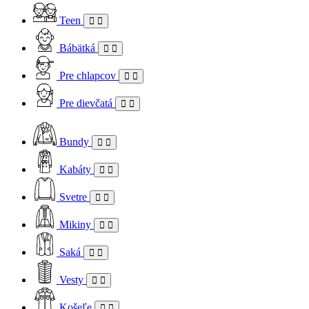
Teen
Bábätká
Pre chlapcov
Pre dievčatá
Bundy
Kabáty
Svetre
Mikiny
Saká
Vesty
Košeľe