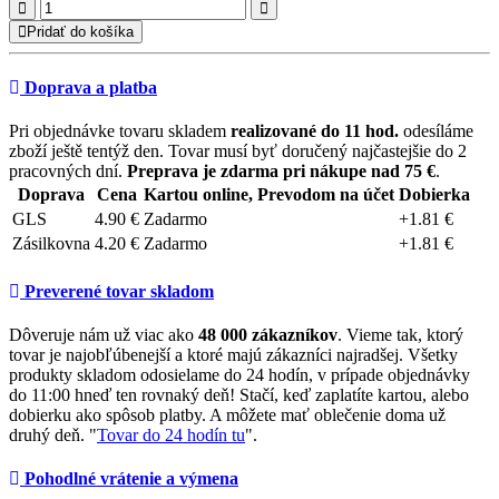
Pridať do košíka
Doprava a platba
Pri objednávke tovaru skladem
realizované do 11 hod.
odesíláme
zboží ještě tentýž den. Tovar musí byť doručený najčastejšie do 2
pracovných dní.
Preprava je zdarma pri nákupe nad 75 €
.
Doprava
Cena
Kartou online, Prevodom na účet
Dobierka
GLS
4.90 €
Zadarmo
+1.81 €
Zásilkovna
4.20 €
Zadarmo
+1.81 €
Preverené tovar skladom
Dôveruje nám už viac ako
48 000 zákazníkov
. Vieme tak, ktorý
tovar je najobľúbenejší a ktoré majú zákazníci najradšej. Všetky
produkty skladom odosielame do 24 hodín, v prípade objednávky
do 11:00 hneď ten rovnaký deň! Stačí, keď zaplatíte kartou, alebo
dobierku ako spôsob platby. A môžete mať oblečenie doma už
druhý deň. "
Tovar do 24 hodín tu
".
Pohodlné vrátenie a výmena