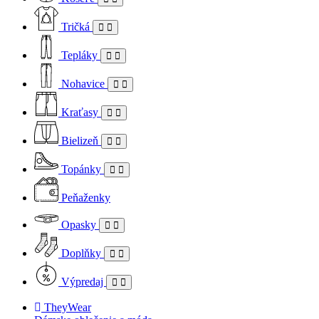
Tričká
Tepláky
Nohavice
Kraťasy
Bielizeň
Topánky
Peňaženky
Opasky
Doplňky
Výpredaj
TheyWear