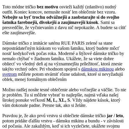
Toto módne tričko
bez motivu
osvieži každý (zdanlivo) nudný
outfit. Koniec koncov, nemusíte nosiť len oblečenie bez vzoru.
Nebojte sa byť trochu odvážnejší a zaobstarajte si do svojho
šatníka farebnejší, divokejší a zaujímavejší kúsok
. Sami sa
presvedčíte, že vyčnievaním z davu nič nepokazíte. A budete sa cítiť
ešte zaujímavejšie.
Dámske tričko z imitácie saténu RUE PARIS zelené sa stane
nepostrádateľným kúskom vo vašom šatníku, ktorý budete môcť
nosiť kedykoľvek počas roka. Moderné a štýlové dámske tričko by
nemalo chýbať v žiadnom šatníku. Ukážete, že sa viete dobre
obliecť vo všedný deň aj na významnejšiu príležitosť, ktorá znesie
takýto vrchný odev. Pri vhodnom spojení s
dámskou mikinou
alebo
svetrom
môžete potom stvárniť rôzne udalosti, ktoré si nevyžadujú
oblek, menej formálnym oblečením
Možno radšej nosíte tesné oblečenie alebo voľnejšie a väčšie. To nie
je problém. Tu si môžete vybrať to najlepšie, najmä vďaka našej
širokej ponuke veľkostí
M, L, XL, S
. Vždy nájdete kúsok, ktorý
vám dokonale padne. Presne tak, ako si želáte.
Pravdou je, že ako prvú vrstvu si oblečiete dámske tričko
jar / leto
,
potom pridáte ďalšiu vrstvu - dámsku mikinu a bundu - v závislosti
od počasia. Ale zakaždým, keď si ich vyzlečiete, ukážete svojmu