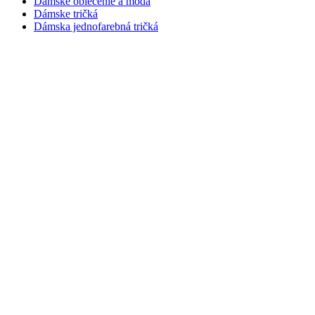
Dámske oblečenie a móda
Dámske tričká
Dámska jednofarebná tričká