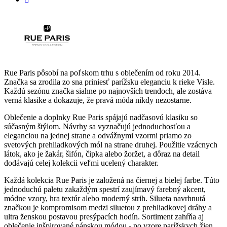
Rue Paris pôsobí na poľskom trhu s oblečením od roku 2014.
Značka sa zrodila zo sna priniesť parížsku eleganciu k rieke Visle.
Každú sezónu značka siahne po najnovších trendoch, ale zostáva
verná klasike a dokazuje, že pravá móda nikdy nezostarne.
Oblečenie a doplnky Rue Paris spájajú nadčasovú klasiku so
súčasným štýlom. Návrhy sa vyznačujú jednoduchosťou a
eleganciou na jednej strane a odvážnymi vzormi priamo zo
svetových prehliadkových mól na strane druhej. Použitie vzácnych
látok, ako je žakár, šifón, čipka alebo žoržet, a dôraz na detail
dodávajú celej kolekcii veľmi ucelený charakter.
Každá kolekcia Rue Paris je založená na čiernej a bielej farbe. Túto
jednoduchú paletu zakaždým spestrí zaujímavý farebný akcent,
módne vzory, hra textúr alebo moderný strih. Silueta navrhnutá
značkou je kompromisom medzi siluetou z prehliadkovej dráhy a
ultra ženskou postavou presýpacích hodín. Sortiment zahŕňa aj
oblečenie inšpirované pánskou módou - po vzore parížskych žien