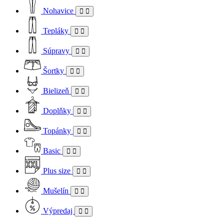
Nohavice
Tepláky
Súpravy
Šortky
Bielizeň
Doplňky
Topánky
Basic
Plus size
Mušelín
Výpredaj