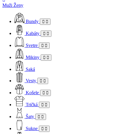
Muži
Ženy
Bundy
Kabáty
Svetre
Mikiny
Saká
Vesty
Košele
Tričká
Šaty
Sukne