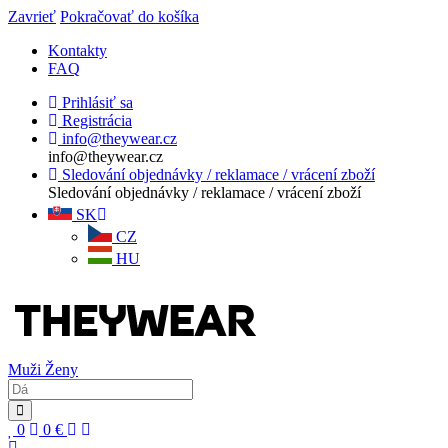
Zavrieť
Pokračovať do košíka
Kontakty
FAQ
Prihlásiť sa
Registrácia
info@theywear.cz
info@theywear.cz
Sledování objednávky / reklamace / vrácení zboží
Sledování objednávky / reklamace / vrácení zboží
SK
CZ
HU
Muži
Ženy
0
0
€