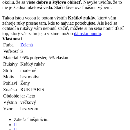
okoliu, že sa viete
dobre a štýlovo obliecť
. Navyše uvidíte, že to
nie je žiadna raketová veda. Stačí dôverovať nášmu výberu.
Takou istou vecou je potom výstrih
Krátký rukáv
, ktorý vám
zahreje ruky presne tam, kde to najviac potrebujete. Ale keď sa
ochladí a rukávy vám nebudú stačiť, môžete si na seba hodiť ďalší
top, ktorý vás zahreje, a v zime možno
dámsku bundu
.
Vlastnosti
Farba
Zelená
Veľkosť
S
Materiál
95% polyester, 5% elastan
Rukávy
Krátký rukáv
Strih
moderné
Motív
bez motivu
Pohlaví
Ženy
Značka
RUE PARIS
Obdobie
jar / leto
Výstrih
véčkový
Vzor
bez vzoru
Zdieľať inšpiráciu: