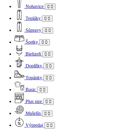
Nohavice
Tepláky
Súpravy
Šortky
Bielizeň
Doplňky
Topánky
Basic
Plus size
Mušelín
Výpredaj