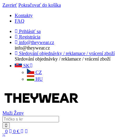
Zavrieť
Pokračovať do košíka
Kontakty
FAQ
Prihlásiť sa
Registrácia
info@theywear.cz
info@theywear.cz
Sledování objednávky / reklamace / vrácení zboží
Sledování objednávky / reklamace / vrácení zboží
SK
CZ
HU
Muži
Ženy
0
0
€