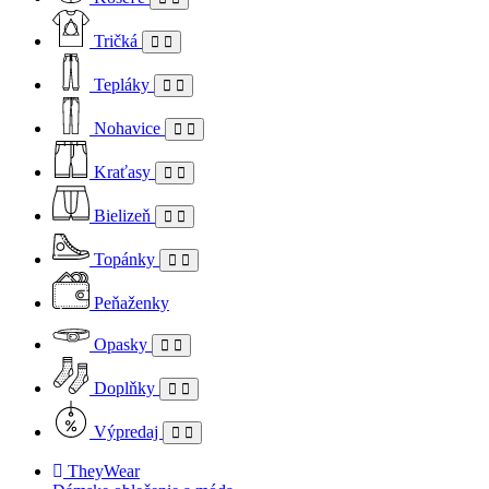
Tričká
Tepláky
Nohavice
Kraťasy
Bielizeň
Topánky
Peňaženky
Opasky
Doplňky
Výpredaj
TheyWear