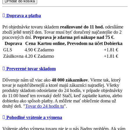
Pridať do košíka
Doprava a platba
Pri objednávke tovaru skladem
realizované do 11 hod.
odesíláme
zboží ještě tentýž den. Tovar musí byť doručený najčastejšie do 2
pracovných dní.
Preprava je zdarma pri nákupe nad 75 €
.
Doprava
Cena
Kartou online, Prevodom na účet
Dobierka
GLS
4.90 €
Zadarmo
+1.81 €
Zásilkovna
4.20 €
Zadarmo
+1.81 €
Preverené tovar skladom
Dôveruje nám už viac ako
48 000 zákazníkov
. Vieme tak, ktorý
tovar je najobľúbenejší a ktoré majú zákazníci najradšej. Všetky
produkty skladom odosielame do 24 hodín, v prípade objednávky
do 11:00 hneď ten rovnaký deň! Stačí, keď zaplatíte kartou, alebo
dobierku ako spôsob platby. A môžete mať oblečenie doma už
druhý deň. "
Tovar do 24 hodín tu
".
Pohodlné vrátenie a výmena
Vrátenie alebo výmena tovaru nie je u nás žiadny problém. Ak vám