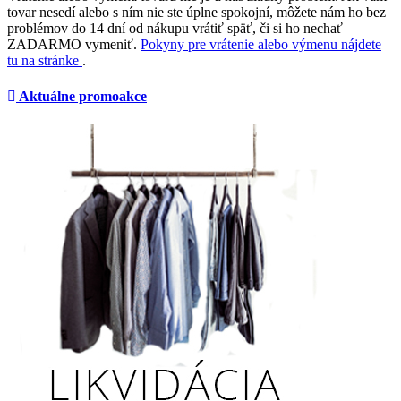
tovar nesedí alebo s ním nie ste úplne spokojní, môžete nám ho bez
problémov do 14 dní od nákupu vrátiť späť, či si ho nechať
ZADARMO vymeniť.
Pokyny pre vrátenie alebo výmenu nájdete
tu na stránke
.
Aktuálne promoakce