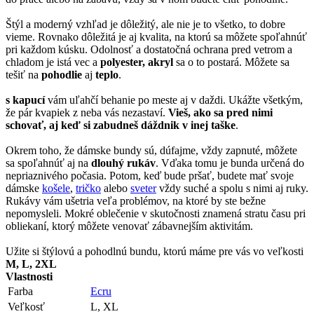
Štýl a moderný vzhľad je dôležitý, ale nie je to všetko, to dobre
vieme. Rovnako dôležitá je aj kvalita, na ktorú sa môžete spoľahnúť
pri každom kúsku. Odolnosť a dostatočná ochrana pred vetrom a
chladom je istá vec a
polyester, akryl
sa o to postará. Môžete sa
tešiť na
pohodlie
aj
teplo
.
s kapucí
vám uľahčí behanie po meste aj v daždi. Ukážte všetkým,
že pár kvapiek z neba vás nezastaví.
Vieš, ako sa pred nimi
schovať, aj keď si zabudneš dáždnik v inej taške
.
Okrem toho, že dámske bundy sú, dúfajme, vždy zapnuté, môžete
sa spoľahnúť aj na
dlouhý rukáv
. Vďaka tomu je bunda určená do
nepriaznivého počasia. Potom, keď bude pršať, budete mať svoje
dámske
košele
,
tričko
alebo
sveter
vždy suché a spolu s nimi aj ruky.
Rukávy vám ušetria veľa problémov, na ktoré by ste bežne
nepomysleli. Mokré oblečenie v skutočnosti znamená stratu času pri
obliekaní, ktorý môžete venovať zábavnejším aktivitám.
Užite si štýlovú a pohodlnú bundu, ktorú máme pre vás vo veľkosti
M, L, 2XL
Vlastnosti
Farba
Ecru
Veľkosť
L, XL