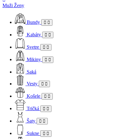
Muži
Ženy
Bundy
Kabáty
Svetre
Mikiny
Saká
Vesty
Košele
Tričká
Šaty
Sukne