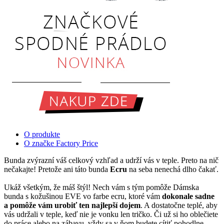
O produkte
O značke Factory Price
Bunda zvýrazní váš celkový vzhľad a udrží vás v teple. Preto na nič
nečakajte! Pretože ani táto bunda
Ecru
na seba nenechá dlho čakať.
Ukáž všetkým, že máš štýl! Nech vám s tým pomôže Dámska
bunda s kožušinou EVE vo farbe ecru, ktoré vám
dokonale sadne
a pomôže vám urobiť ten najlepší dojem
. A dostatočne teplé, aby
vás udržali v teple, keď nie je vonku len tričko. Či už si ho oblečiete
do práce alebo na zábavu, vždy sa v ňom budete cítiť pohodlne.