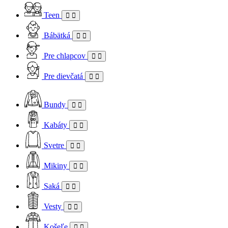
Teen
Bábätká
Pre chlapcov
Pre dievčatá
Bundy
Kabáty
Svetre
Mikiny
Saká
Vesty
Košeľe