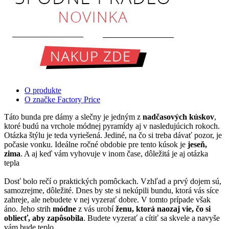
O produkte
O značke Factory Price
Táto bunda pre dámy a slečny je jedným z
nadčasových kúskov
,
ktoré budú na vrchole módnej pyramídy aj v nasledujúcich rokoch.
Otázka štýlu je teda vyriešená. Jediné, na čo si treba dávať pozor, je
počasie vonku. Ideálne ročné obdobie pre tento kúsok je
jeseň,
zima
. A aj keď vám vyhovuje v inom čase, dôležitá je aj otázka
tepla
Dosť bolo rečí o praktických pomôckach. Vzhľad a prvý dojem sú,
samozrejme, dôležité. Dnes by ste si nekúpili bundu, ktorá vás síce
zahreje, ale nebudete v nej vyzerať dobre. V tomto prípade však
áno. Jeho strih
módne
z vás urobí
ženu, ktorá naozaj vie, čo si
obliecť, aby zapôsobila
. Budete vyzerať a cítiť sa skvele a navyše
vám bude teplo.