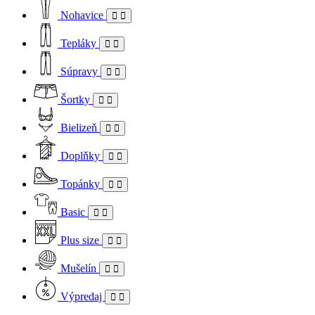
Nohavice
Tepláky
Súpravy
Šortky
Bielizeň
Doplňky
Topánky
Basic
Plus size
Mušelín
Výpredaj