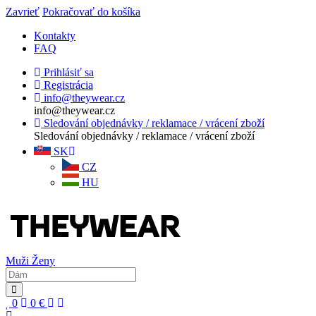
Zavrieť
Pokračovať do košíka
Kontakty
FAQ
Prihlásiť sa
Registrácia
info@theywear.cz
info@theywear.cz
Sledování objednávky / reklamace / vrácení zboží
Sledování objednávky / reklamace / vrácení zboží
SK
CZ
HU
Muži
Ženy
0
0
€