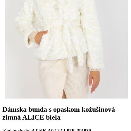
Dámska bunda s opaskom kožušinová
zimná ALICE biela
Kód produktu:
AT-KR-A02-22-1.95P_391030