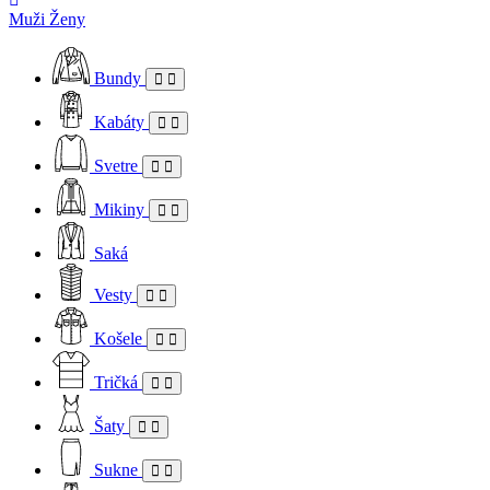
Muži
Ženy
Bundy
Kabáty
Svetre
Mikiny
Saká
Vesty
Košele
Tričká
Šaty
Sukne