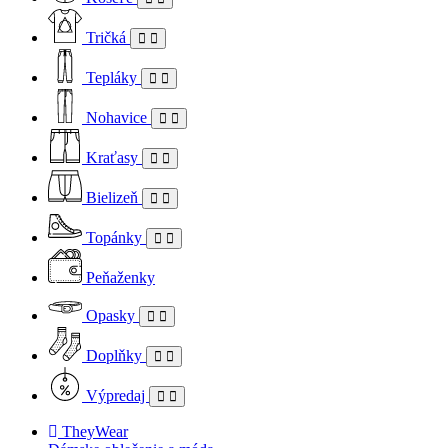
Tričká
Tepláky
Nohavice
Kraťasy
Bielizeň
Topánky
Peňaženky
Opasky
Doplňky
Výpredaj
TheyWear