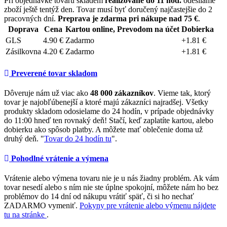
Pri objednávke tovaru skladem
realizované do 11 hod.
odesíláme
zboží ještě tentýž den. Tovar musí byť doručený najčastejšie do 2
pracovných dní.
Preprava je zdarma pri nákupe nad 75 €
.
Doprava
Cena
Kartou online, Prevodom na účet
Dobierka
GLS
4.90 €
Zadarmo
+1.81 €
Zásilkovna
4.20 €
Zadarmo
+1.81 €
Preverené tovar skladom
Dôveruje nám už viac ako
48 000 zákazníkov
. Vieme tak, ktorý
tovar je najobľúbenejší a ktoré majú zákazníci najradšej. Všetky
produkty skladom odosielame do 24 hodín, v prípade objednávky
do 11:00 hneď ten rovnaký deň! Stačí, keď zaplatíte kartou, alebo
dobierku ako spôsob platby. A môžete mať oblečenie doma už
druhý deň. "
Tovar do 24 hodín tu
".
Pohodlné vrátenie a výmena
Vrátenie alebo výmena tovaru nie je u nás žiadny problém. Ak vám
tovar nesedí alebo s ním nie ste úplne spokojní, môžete nám ho bez
problémov do 14 dní od nákupu vrátiť späť, či si ho nechať
ZADARMO vymeniť.
Pokyny pre vrátenie alebo výmenu nájdete
tu na stránke
.