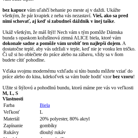
bez kapuce
vám uľahčí behanie po meste aj v daždi. Ukážte
všetkým, že pár kvapiek z neba vás nezastaví.
Vieš, ako sa pred
nimi schovať, aj keď si zabudneš dáždnik v inej taške
.
Ukáž všetkým, že máš štýl! Nech vám s tým pomôže Dámska
bunda s opaskom kožušinová zimná ALICE biela, ktoré vám
dokonale sadne a pomôže vám urobiť ten najlepší dojem
. A
dostatočne teplé, aby vás udržali v teple, keď nie je vonku len tričko.
Či už si ho oblečiete do práce alebo na zábavu, vždy sa v ňom
budete cítiť pohodlne.
Vďaka svojmu modernému vzhľadu si túto bundu môžete vziať do
práce alebo do kina, kdekoľvek sa vám bude hodiť vzor
bez vzoru
!
Užite si štýlovú a pohodlnú bundu, ktorú máme pre vás vo veľkosti
M, L, S
Vlastnosti
Farba
Biela
Veľkosť
L
Materiál
20% polyester, 80% akryl
Zapínanie
gombíky
Rukávy
dlouhý rukáv