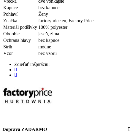
Vrecká
dve vonkajšie
Kapuce
bez kapuce
Pohlaví
Ženy
Značka
factoryprice.eu, Factory Price
Materiál podšívky
100% polyester
Obdobie
jeseň, zima
Ochrana hlavy
bez kapuce
Strih
módne
Vzor
bez vzoru
Zdieľať inšpiráciu:
Doprava ZADARMO