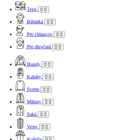
Teen
Bábätká
Pre chlapcov
Pre dievčatá
Bundy
Kabáty
Svetre
Mikiny
Saká
Vesty
Košeľe