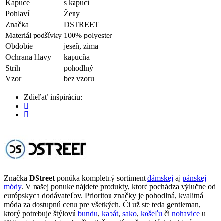
Kapuce
s kapucí
Pohlaví
Ženy
Značka
DSTREET
Materiál podšívky
100% polyester
Obdobie
jeseň, zima
Ochrana hlavy
kapucňa
Strih
pohodlný
Vzor
bez vzoru
Zdieľať inšpiráciu:
Značka
DStreet
ponúka kompletný sortiment
dámskej
aj
pánskej
módy
. V našej ponuke nájdete produkty, ktoré pochádza výlučne od
európskych dodávateľov. Prioritou značky je pohodlná, kvalitná
móda za dostupnú cenu pre všetkých. Či už ste teda gentleman,
ktorý potrebuje štýlovú
bundu
,
kabát
,
sako
,
košeľu
či
nohavice
u