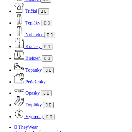
Tričká
Tepláky
Nohavice
Kraťasy
Bielizeň
Topánky
Peňaženky
Opasky
Doplňky
Výpredaj
TheyWear