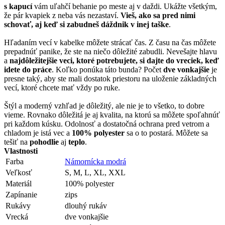
s kapucí
vám uľahčí behanie po meste aj v daždi. Ukážte všetkým,
že pár kvapiek z neba vás nezastaví.
Vieš, ako sa pred nimi
schovať, aj keď si zabudneš dáždnik v inej taške
.
Hľadaním vecí v kabelke môžete strácať čas. Z času na čas môžete
prepadnúť panike, že ste na niečo dôležité zabudli. Nevešajte hlavu
a
najdôležitejšie veci, ktoré potrebujete, si dajte do vreciek, keď
idete do práce
. Koľko ponúka táto bunda? Počet
dve vonkajšie
je
presne taký, aby ste mali dostatok priestoru na uloženie základných
vecí, ktoré chcete mať vždy po ruke.
Štýl a moderný vzhľad je dôležitý, ale nie je to všetko, to dobre
vieme. Rovnako dôležitá je aj kvalita, na ktorú sa môžete spoľahnúť
pri každom kúsku. Odolnosť a dostatočná ochrana pred vetrom a
chladom je istá vec a
100% polyester
sa o to postará. Môžete sa
tešiť na
pohodlie
aj
teplo
.
Vlastnosti
Farba
Námornícka modrá
Veľkosť
S, M, L, XL, XXL
Materiál
100% polyester
Zapínanie
zips
Rukávy
dlouhý rukáv
Vrecká
dve vonkajšie