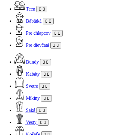
Teen
Bábätká
Pre chlapcov
Pre dievčatá
Bundy
Kabáty
Svetre
Mikiny
Saká
Vesty
Košeľe