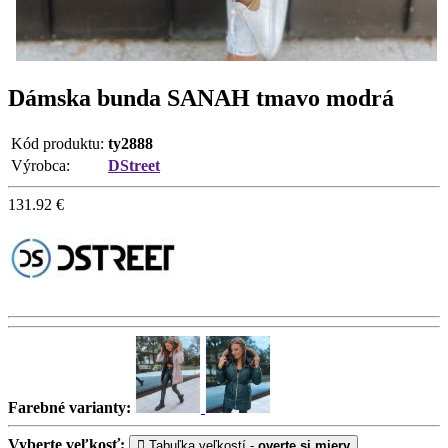
Dámska bunda SANAH tmavo modrá
Kód produktu:
ty2888
Výrobca:
DStreet
131.92
€
Farebné varianty:
Vyberte veľkosť:
Tabuľka veľkostí -
overte si miery