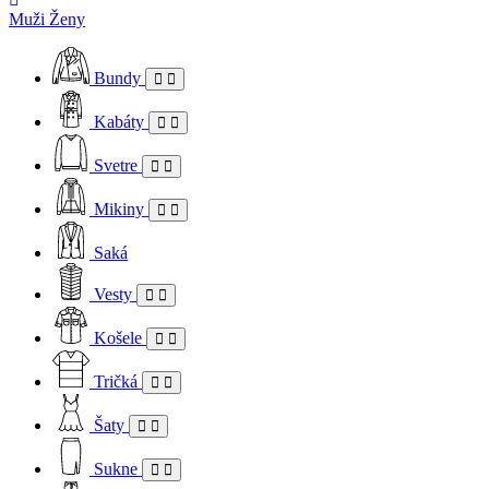
Muži
Ženy
Bundy
Kabáty
Svetre
Mikiny
Saká
Vesty
Košele
Tričká
Šaty
Sukne