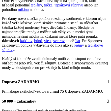
DStreet si vyberiete. Značka tiež myslí na športujúcich, ktorí
hľadajú pohodlné
tepláky
,
tričká
,
teplákovú súpravu
alebo len
pohodlnú
mikinu
na doma.
Pre dámy novo značka ponúka rozsiahly sortiment, v ktorom nájde
každá veľa kúskov, ktoré skrátka pristane a stanú sa súčasťou
šatníka každej modernej ženy, dievčatá či dámy. Sleduje tie
najmodernejšie trendy a môžete tak vždy voliť medzi tými
najmodernejšími módnymi kúskami medzi ktoré patrí ponuka
dámskych
kabátov
,
búnd
,
viest
,
svetrov
a tiež
šiat
. Pre športovo
založených ponúka vybavenie do fitka ako sú
legíny
a
teplákové
súpravy
.
Každý si tak môže zvoliť dokonalý outfit za dostupnú cenu bez
ohľadu na jeho štýl, vek či záujmy. DStreet je synonymom kvalitnej
módy za dostupnú cenu pre všetkých, ktorí milujú módu.
Doprava ZADARMO
Pri nákupe akéhokoľvek tovaru
nad 75 €
doprava ZADARMO.
50 000 + zákazníkov
Presne toľko máme už našich
spokojných
zákazníkov.