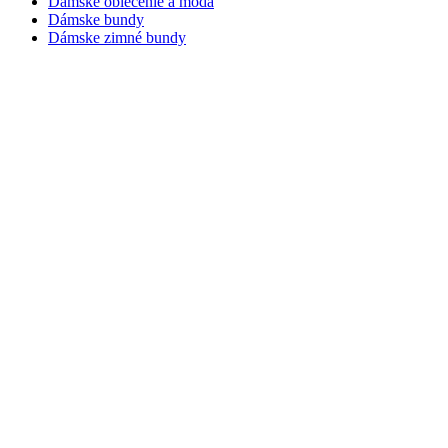
Dámske oblečenie a móda
Dámske bundy
Dámske zimné bundy