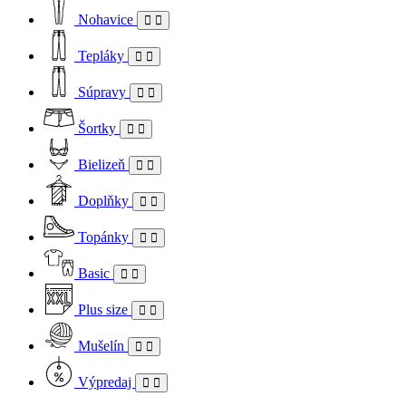
Nohavice
Tepláky
Súpravy
Šortky
Bielizeň
Doplňky
Topánky
Basic
Plus size
Mušelín
Výpredaj