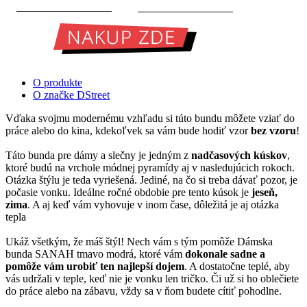
O produkte
O značke DStreet
Vďaka svojmu modernému vzhľadu si túto bundu môžete vziať do
práce alebo do kina, kdekoľvek sa vám bude hodiť vzor
bez vzoru
!
Táto bunda pre dámy a slečny je jedným z
nadčasových kúskov
,
ktoré budú na vrchole módnej pyramídy aj v nasledujúcich rokoch.
Otázka štýlu je teda vyriešená. Jediné, na čo si treba dávať pozor, je
počasie vonku. Ideálne ročné obdobie pre tento kúsok je
jeseň,
zima
. A aj keď vám vyhovuje v inom čase, dôležitá je aj otázka
tepla
Ukáž všetkým, že máš štýl! Nech vám s tým pomôže Dámska
bunda SANAH tmavo modrá, ktoré vám
dokonale sadne a
pomôže vám urobiť ten najlepší dojem
. A dostatočne teplé, aby
vás udržali v teple, keď nie je vonku len tričko. Či už si ho oblečiete
do práce alebo na zábavu, vždy sa v ňom budete cítiť pohodlne.