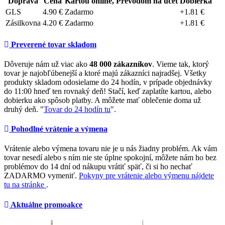
Doprava
Cena
Kartou online, Prevodom na účet
Dobierka
GLS
4.90 €
Zadarmo
+1.81 €
Zásilkovna
4.20 €
Zadarmo
+1.81 €
Preverené tovar skladom
Dôveruje nám už viac ako
48 000 zákazníkov
. Vieme tak, ktorý
tovar je najobľúbenejší a ktoré majú zákazníci najradšej. Všetky
produkty skladom odosielame do 24 hodín, v prípade objednávky
do 11:00 hneď ten rovnaký deň! Stačí, keď zaplatíte kartou, alebo
dobierku ako spôsob platby. A môžete mať oblečenie doma už
druhý deň. "
Tovar do 24 hodín tu
".
Pohodlné vrátenie a výmena
Vrátenie alebo výmena tovaru nie je u nás žiadny problém. Ak vám
tovar nesedí alebo s ním nie ste úplne spokojní, môžete nám ho bez
problémov do 14 dní od nákupu vrátiť späť, či si ho nechať
ZADARMO vymeniť.
Pokyny pre vrátenie alebo výmenu nájdete
tu na stránke
.
Aktuálne promoakce