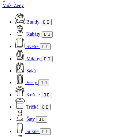
Muži
Ženy
Bundy
Kabáty
Svetre
Mikiny
Saká
Vesty
Košele
Tričká
Šaty
Sukne