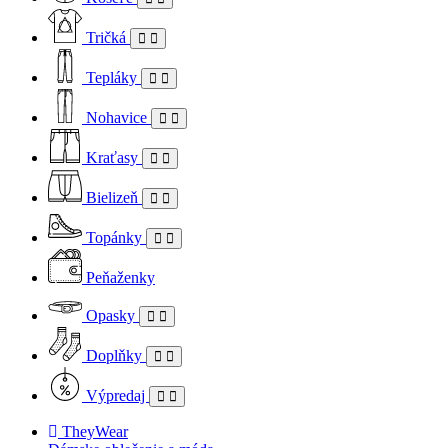
Tričká
Tepláky
Nohavice
Kraťasy
Bielizeň
Topánky
Peňaženky
Opasky
Doplňky
Výpredaj
TheyWear