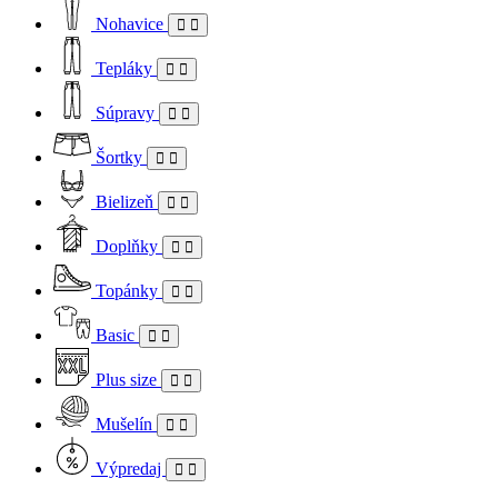
Nohavice
Tepláky
Súpravy
Šortky
Bielizeň
Doplňky
Topánky
Basic
Plus size
Mušelín
Výpredaj