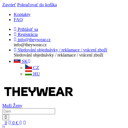
Zavrieť
Pokračovať do košíka
Kontakty
FAQ
Prihlásiť sa
Registrácia
info@theywear.cz
info@theywear.cz
Sledování objednávky / reklamace / vrácení zboží
Sledování objednávky / reklamace / vrácení zboží
SK
CZ
HU
Muži
Ženy
0
0
€