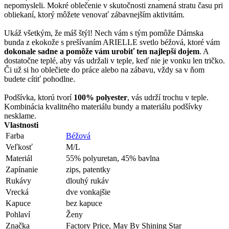
nepomysleli. Mokré oblečenie v skutočnosti znamená stratu času pri
obliekaní, ktorý môžete venovať zábavnejším aktivitám.
Ukáž všetkým, že máš štýl! Nech vám s tým pomôže Dámska
bunda z ekokože s prešívaním ARIELLE svetlo béžová, ktoré vám
dokonale sadne a pomôže vám urobiť ten najlepší dojem
. A
dostatočne teplé, aby vás udržali v teple, keď nie je vonku len tričko.
Či už si ho oblečiete do práce alebo na zábavu, vždy sa v ňom
budete cítiť pohodlne.
Podšívka, ktorú tvorí
100% polyester
, vás udrží trochu v teple.
Kombinácia kvalitného materiálu bundy a materiálu podšívky
nesklame.
Vlastnosti
Farba
Béžová
Veľkosť
M/L
Materiál
55% polyuretan, 45% bavlna
Zapínanie
zips, patentky
Rukávy
dlouhý rukáv
Vrecká
dve vonkajšie
Kapuce
bez kapuce
Pohlaví
Ženy
Značka
Factory Price, May By Shining Star