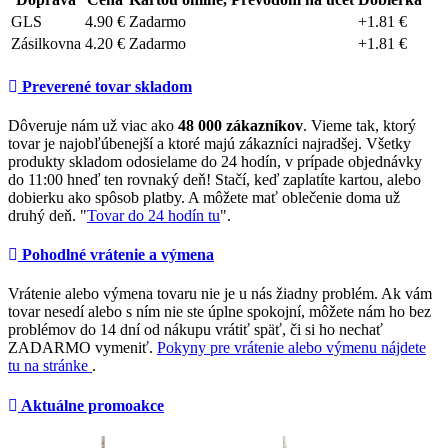
GLS
4.90 €
Zadarmo
+1.81 €
Zásilkovna
4.20 €
Zadarmo
+1.81 €
Preverené tovar skladom
Dôveruje nám už viac ako
48 000 zákazníkov
. Vieme tak, ktorý
tovar je najobľúbenejší a ktoré majú zákazníci najradšej. Všetky
produkty skladom odosielame do 24 hodín, v prípade objednávky
do 11:00 hneď ten rovnaký deň! Stačí, keď zaplatíte kartou, alebo
dobierku ako spôsob platby. A môžete mať oblečenie doma už
druhý deň. "
Tovar do 24 hodín tu
".
Pohodlné vrátenie a výmena
Vrátenie alebo výmena tovaru nie je u nás žiadny problém. Ak vám
tovar nesedí alebo s ním nie ste úplne spokojní, môžete nám ho bez
problémov do 14 dní od nákupu vrátiť späť, či si ho nechať
ZADARMO vymeniť.
Pokyny pre vrátenie alebo výmenu nájdete
tu na stránke
.
Aktuálne promoakce