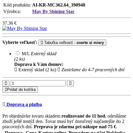
Kód produktu:
AI-KR-MC362.64_390948
Výrobca:
May By Shining Star
37.36
€
Vyberte veľkosť:
Tabuľka veľkostí -
overte si miery
M/L
Externý sklad
(2 ks)
Doprava k Vám domov:
Externý sklad (2 ks)
Zasielame do 4-7 pracovných dní
Pridať do košíka
Doprava a platba
Pri objednávke tovaru skladem
realizované do 11 hod.
odesíláme
zboží ještě tentýž den. Tovar musí byť doručený najčastejšie do 2
pracovných dní.
Preprava je zdarma pri nákupe nad 75 €
.
Doprava
Cena
Kartou online, Prevodom na účet
Dobierka