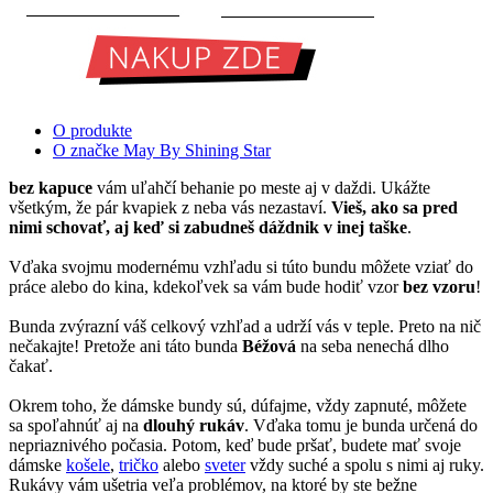
O produkte
O značke May By Shining Star
bez kapuce
vám uľahčí behanie po meste aj v daždi. Ukážte
všetkým, že pár kvapiek z neba vás nezastaví.
Vieš, ako sa pred
nimi schovať, aj keď si zabudneš dáždnik v inej taške
.
Vďaka svojmu modernému vzhľadu si túto bundu môžete vziať do
práce alebo do kina, kdekoľvek sa vám bude hodiť vzor
bez vzoru
!
Bunda zvýrazní váš celkový vzhľad a udrží vás v teple. Preto na nič
nečakajte! Pretože ani táto bunda
Béžová
na seba nenechá dlho
čakať.
Okrem toho, že dámske bundy sú, dúfajme, vždy zapnuté, môžete
sa spoľahnúť aj na
dlouhý rukáv
. Vďaka tomu je bunda určená do
nepriaznivého počasia. Potom, keď bude pršať, budete mať svoje
dámske
košele
,
tričko
alebo
sveter
vždy suché a spolu s nimi aj ruky.
Rukávy vám ušetria veľa problémov, na ktoré by ste bežne