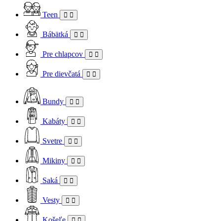
Teen
Bábätká
Pre chlapcov
Pre dievčatá
Bundy
Kabáty
Svetre
Mikiny
Saká
Vesty
Košeľe