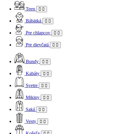
Teen
Bábätká
Pre chlapcov
Pre dievčatá
Bundy
Kabáty
Svetre
Mikiny
Saká
Vesty
Košeľe