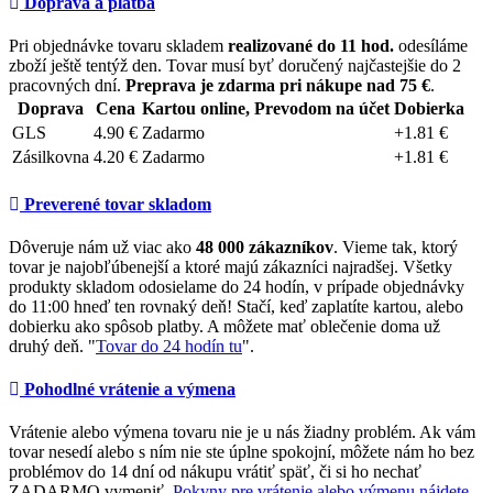
Doprava a platba
Pri objednávke tovaru skladem
realizované do 11 hod.
odesíláme
zboží ještě tentýž den. Tovar musí byť doručený najčastejšie do 2
pracovných dní.
Preprava je zdarma pri nákupe nad 75 €
.
Doprava
Cena
Kartou online, Prevodom na účet
Dobierka
GLS
4.90 €
Zadarmo
+1.81 €
Zásilkovna
4.20 €
Zadarmo
+1.81 €
Preverené tovar skladom
Dôveruje nám už viac ako
48 000 zákazníkov
. Vieme tak, ktorý
tovar je najobľúbenejší a ktoré majú zákazníci najradšej. Všetky
produkty skladom odosielame do 24 hodín, v prípade objednávky
do 11:00 hneď ten rovnaký deň! Stačí, keď zaplatíte kartou, alebo
dobierku ako spôsob platby. A môžete mať oblečenie doma už
druhý deň. "
Tovar do 24 hodín tu
".
Pohodlné vrátenie a výmena
Vrátenie alebo výmena tovaru nie je u nás žiadny problém. Ak vám
tovar nesedí alebo s ním nie ste úplne spokojní, môžete nám ho bez
problémov do 14 dní od nákupu vrátiť späť, či si ho nechať
ZADARMO vymeniť.
Pokyny pre vrátenie alebo výmenu nájdete