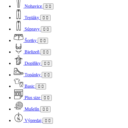
Nohavice
Tepláky
Súpravy
Šortky
Bielizeň
Doplňky
Topánky
Basic
Plus size
Mušelín
Výpredaj