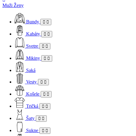
Muži
Ženy
Bundy
Kabáty
Svetre
Mikiny
Saká
Vesty
Košele
Tričká
Šaty
Sukne