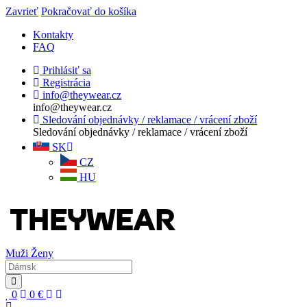
Zavrieť
Pokračovať do košíka
Kontakty
FAQ
Prihlásiť sa
Registrácia
info@theywear.cz
info@theywear.cz
Sledování objednávky / reklamace / vrácení zboží
Sledování objednávky / reklamace / vrácení zboží
SK
CZ
HU
Muži
Ženy
0
0
€