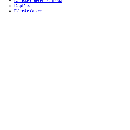
Dámske oblečenie a móda
Doplňky
Dámske čapice