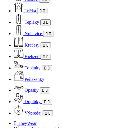
Tričká
Tepláky
Nohavice
Kraťasy
Bielizeň
Topánky
Peňaženky
Opasky
Doplňky
Výpredaj
TheyWear