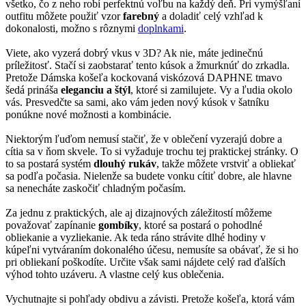
všetko, čo z neho robí perfektnú voľbu na každý deň. Pri vymýšľaní
outfitu môžete použiť vzor
farebný
a doladiť celý vzhľad k
dokonalosti, možno s rôznymi
doplnkami
.
Viete, ako vyzerá dobrý vkus v 3D? Ak nie, máte jedinečnú
príležitosť. Stačí si zaobstarať tento kúsok a žmurknúť do zrkadla.
Pretože Dámska košeľa kockovaná viskózová DAPHNE tmavo
šedá prináša
eleganciu a štýl
, ktoré si zamilujete. Vy a ľudia okolo
vás. Presvedčte sa sami, ako vám jeden nový kúsok v šatníku
ponúkne nové možnosti a kombinácie.
Niektorým ľuďom nemusí stačiť, že v oblečení vyzerajú dobre a
cítia sa v ňom skvele. To si vyžaduje trochu tej praktickej stránky. O
to sa postará systém
dlouhý rukáv
, takže môžete vrstviť a obliekať
sa podľa počasia. Nielenže sa budete vonku cítiť dobre, ale hlavne
sa nenecháte zaskočiť chladným počasím.
Za jednu z praktických, ale aj dizajnových záležitostí môžeme
považovať zapínanie
gombíky
, ktoré sa postará o pohodlné
obliekanie a vyzliekanie. Ak teda ráno strávite dlhé hodiny v
kúpeľni vytváraním dokonalého účesu, nemusíte sa obávať, že si ho
pri obliekaní poškodíte. Určite však sami nájdete celý rad ďalších
výhod tohto uzáveru. A vlastne celý kus oblečenia.
Vychutnajte si pohľady obdivu a závisti. Pretože košeľa, ktorá vám