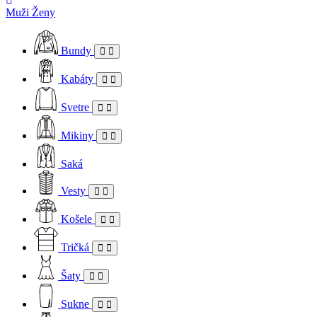
Muži
Ženy
Bundy
Kabáty
Svetre
Mikiny
Saká
Vesty
Košele
Tričká
Šaty
Sukne