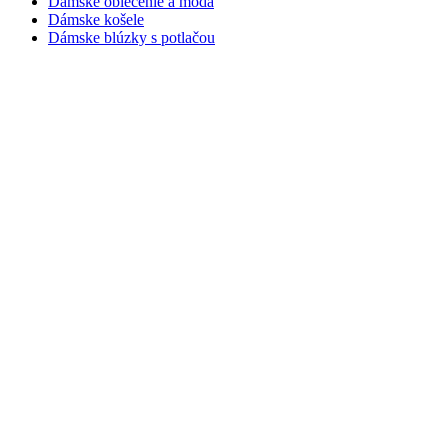
Dámske oblečenie a móda
Dámske košele
Dámske blúzky s potlačou