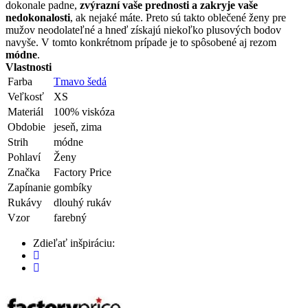
dokonale padne,
zvýrazní vaše prednosti a zakryje vaše
nedokonalosti
, ak nejaké máte. Preto sú takto oblečené ženy pre
mužov neodolateľné a hneď získajú niekoľko plusových bodov
navyše. V tomto konkrétnom prípade je to spôsobené aj rezom
módne
.
Vlastnosti
Farba
Tmavo šedá
Veľkosť
XS
Materiál
100% viskóza
Obdobie
jeseň, zima
Strih
módne
Pohlaví
Ženy
Značka
Factory Price
Zapínanie
gombíky
Rukávy
dlouhý rukáv
Vzor
farebný
Zdieľať inšpiráciu: