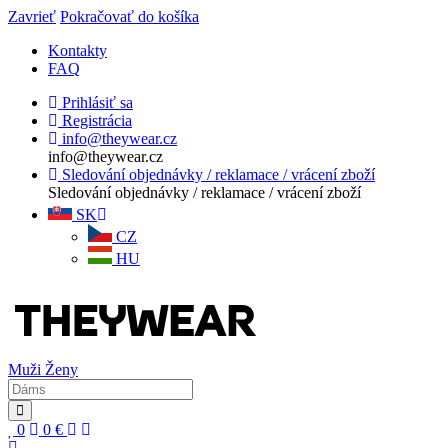
Zavrieť
Pokračovať do košíka
Kontakty
FAQ
Prihlásiť sa
Registrácia
info@theywear.cz
info@theywear.cz
Sledování objednávky / reklamace / vrácení zboží
Sledování objednávky / reklamace / vrácení zboží
SK
CZ
HU
Muži
Ženy
0
0
€