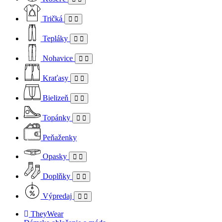
Tričká
Tepláky
Nohavice
Kraťasy
Bielizeň
Topánky
Peňaženky
Opasky
Doplňky
Výpredaj
TheyWear