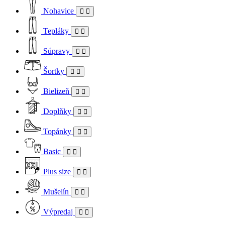
Nohavice
Tepláky
Súpravy
Šortky
Bielizeň
Doplňky
Topánky
Basic
Plus size
Mušelín
Výpredaj