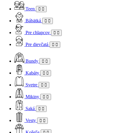
Teen
Bábätká
Pre chlapcov
Pre dievčatá
Bundy
Kabáty
Svetre
Mikiny
Saká
Vesty
Košeľe