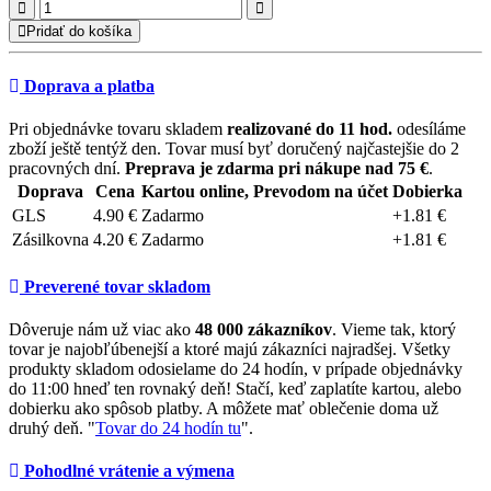
Pridať do košíka
Doprava a platba
Pri objednávke tovaru skladem
realizované do 11 hod.
odesíláme
zboží ještě tentýž den. Tovar musí byť doručený najčastejšie do 2
pracovných dní.
Preprava je zdarma pri nákupe nad 75 €
.
Doprava
Cena
Kartou online, Prevodom na účet
Dobierka
GLS
4.90 €
Zadarmo
+1.81 €
Zásilkovna
4.20 €
Zadarmo
+1.81 €
Preverené tovar skladom
Dôveruje nám už viac ako
48 000 zákazníkov
. Vieme tak, ktorý
tovar je najobľúbenejší a ktoré majú zákazníci najradšej. Všetky
produkty skladom odosielame do 24 hodín, v prípade objednávky
do 11:00 hneď ten rovnaký deň! Stačí, keď zaplatíte kartou, alebo
dobierku ako spôsob platby. A môžete mať oblečenie doma už
druhý deň. "
Tovar do 24 hodín tu
".
Pohodlné vrátenie a výmena