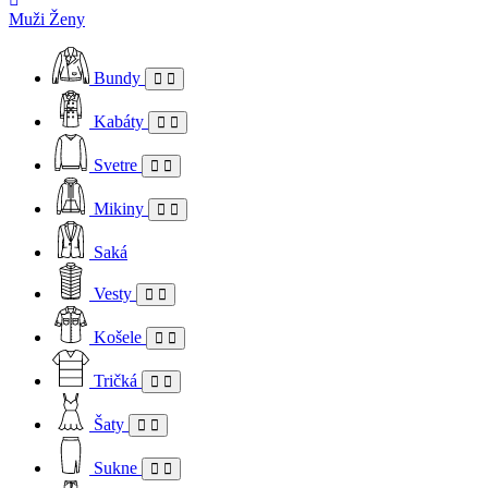
Muži
Ženy
Bundy
Kabáty
Svetre
Mikiny
Saká
Vesty
Košele
Tričká
Šaty
Sukne