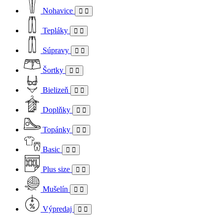
Nohavice
Tepláky
Súpravy
Šortky
Bielizeň
Doplňky
Topánky
Basic
Plus size
Mušelín
Výpredaj