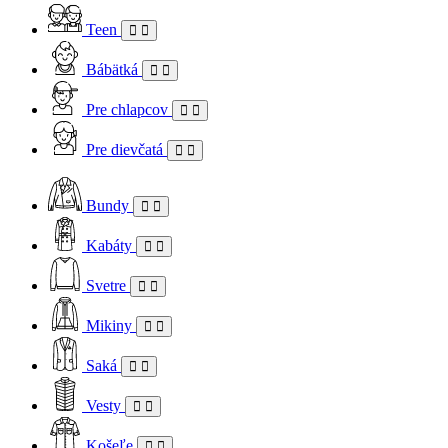
Teen
Bábätká
Pre chlapcov
Pre dievčatá
Bundy
Kabáty
Svetre
Mikiny
Saká
Vesty
Košeľe