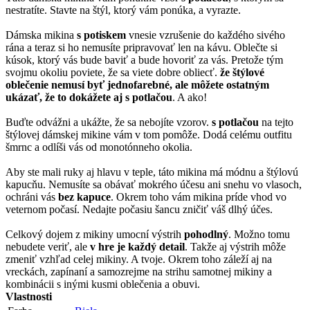
nestratíte. Stavte na štýl, ktorý vám ponúka, a vyrazte.
Dámska mikina
s potiskem
vnesie vzrušenie do každého sivého
rána a teraz si ho nemusíte pripravovať len na kávu. Oblečte si
kúsok, ktorý vás bude baviť a bude hovoriť za vás. Pretože tým
svojmu okoliu poviete, že sa viete dobre obliecť.
že štýlové
oblečenie nemusí byť jednofarebné, ale môžete ostatným
ukázať, že to dokážete aj s potlačou
. A ako!
Buďte odvážni a ukážte, že sa nebojíte vzorov.
s potlačou
na tejto
štýlovej dámskej mikine vám v tom pomôže. Dodá celému outfitu
šmrnc a odlíši vás od monotónneho okolia.
Aby ste mali ruky aj hlavu v teple, táto mikina má módnu a štýlovú
kapucňu. Nemusíte sa obávať mokrého účesu ani snehu vo vlasoch,
ochráni vás
bez kapuce
. Okrem toho vám mikina príde vhod vo
veternom počasí. Nedajte počasiu šancu zničiť váš dlhý účes.
Celkový dojem z mikiny umocní výstrih
pohodlný
. Možno tomu
nebudete veriť, ale
v hre je každý detail
. Takže aj výstrih môže
zmeniť vzhľad celej mikiny. A tvoje. Okrem toho záleží aj na
vreckách, zapínaní a samozrejme na strihu samotnej mikiny a
kombinácii s inými kusmi oblečenia a obuvi.
Vlastnosti