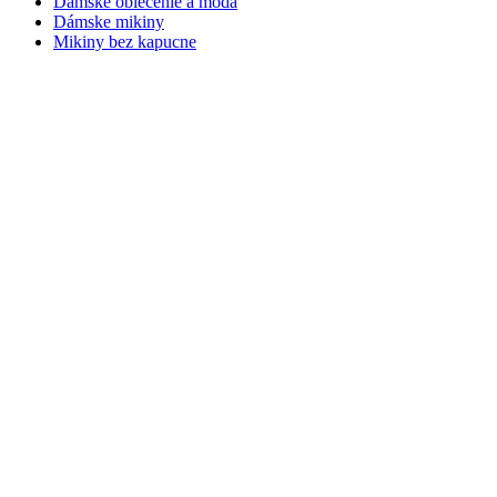
Dámske oblečenie a móda
Dámske mikiny
Mikiny bez kapucne