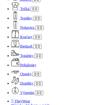
Tričká
Tepláky
Nohavice
Kraťasy
Bielizeň
Topánky
Peňaženky
Opasky
Doplňky
Výpredaj
TheyWear