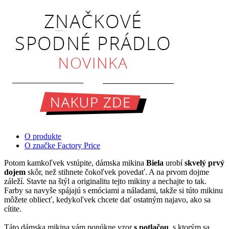
O produkte
O značke Factory Price
Potom kamkoľvek vstúpite, dámska mikina
Biela
urobí
skvelý prvý
dojem
skôr, než stihnete čokoľvek povedať. A na prvom dojme
záleží. Stavte na štýl a originalitu tejto mikiny a nechajte to tak.
Farby sa navyše spájajú s emóciami a náladami, takže si túto mikinu
môžete obliecť, kedykoľvek chcete dať ostatným najavo, ako sa
cítite.
Táto dámska mikina vám ponúkne vzor
s potlačou
, s ktorým sa