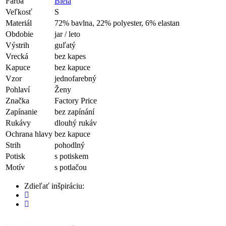
Farba
Biela
Veľkosť
S
Materiál
72% bavlna, 22% polyester, 6% elastan
Obdobie
jar / leto
Výstrih
guľatý
Vrecká
bez kapes
Kapuce
bez kapuce
Vzor
jednofarebný
Pohlaví
Ženy
Značka
Factory Price
Zapínanie
bez zapínání
Rukávy
dlouhý rukáv
Ochrana hlavy
bez kapuce
Strih
pohodlný
Potisk
s potiskem
Motív
s potlačou
Zdieľať inšpiráciu: