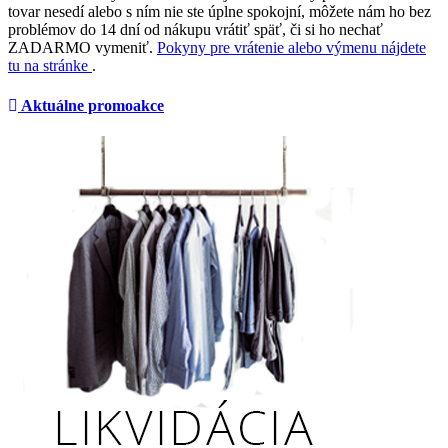
tovar nesedí alebo s ním nie ste úplne spokojní, môžete nám ho bez
problémov do 14 dní od nákupu vrátiť späť, či si ho nechať
ZADARMO vymeniť.
Pokyny pre vrátenie alebo výmenu nájdete
tu na stránke
.
Aktuálne promoakce