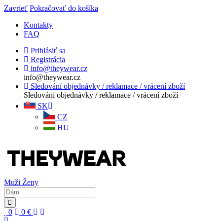
Zavrieť
Pokračovať do košíka
Kontakty
FAQ
Prihlásiť sa
Registrácia
info@theywear.cz
info@theywear.cz
Sledování objednávky / reklamace / vrácení zboží
Sledování objednávky / reklamace / vrácení zboží
SK
CZ
HU
Muži
Ženy
0
0
€