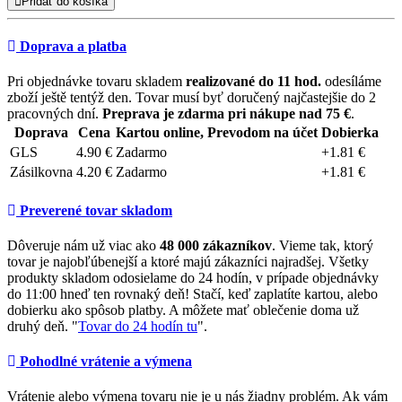
Pridať do košíka
Doprava a platba
Pri objednávke tovaru skladem
realizované do 11 hod.
odesíláme
zboží ještě tentýž den. Tovar musí byť doručený najčastejšie do 2
pracovných dní.
Preprava je zdarma pri nákupe nad 75 €
.
Doprava
Cena
Kartou online, Prevodom na účet
Dobierka
GLS
4.90 €
Zadarmo
+1.81 €
Zásilkovna
4.20 €
Zadarmo
+1.81 €
Preverené tovar skladom
Dôveruje nám už viac ako
48 000 zákazníkov
. Vieme tak, ktorý
tovar je najobľúbenejší a ktoré majú zákazníci najradšej. Všetky
produkty skladom odosielame do 24 hodín, v prípade objednávky
do 11:00 hneď ten rovnaký deň! Stačí, keď zaplatíte kartou, alebo
dobierku ako spôsob platby. A môžete mať oblečenie doma už
druhý deň. "
Tovar do 24 hodín tu
".
Pohodlné vrátenie a výmena
Vrátenie alebo výmena tovaru nie je u nás žiadny problém. Ak vám