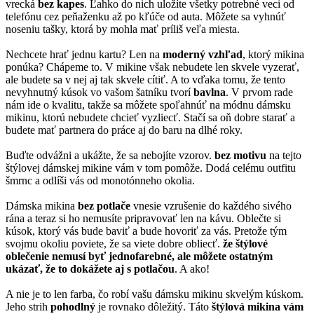
vrecká
bez kapes
. Ľahko do nich uložíte všetky potrebné veci od
telefónu cez peňaženku až po kľúče od auta. Môžete sa vyhnúť
noseniu tašky, ktorá by mohla mať príliš veľa miesta.
Nechcete hrať jednu kartu? Len na
moderný vzhľad
, ktorý mikina
ponúka? Chápeme to. V mikine však nebudete len skvele vyzerať,
ale budete sa v nej aj tak skvele cítiť. A to vďaka tomu, že tento
nevyhnutný kúsok vo vašom šatníku tvorí
bavlna
. V prvom rade
nám ide o kvalitu, takže sa môžete spoľahnúť na módnu dámsku
mikinu, ktorú nebudete chcieť vyzliecť. Stačí sa oň dobre starať a
budete mať partnera do práce aj do baru na dlhé roky.
Buďte odvážni a ukážte, že sa nebojíte vzorov.
bez motivu
na tejto
štýlovej dámskej mikine vám v tom pomôže. Dodá celému outfitu
šmrnc a odlíši vás od monotónneho okolia.
Dámska mikina
bez potlače
vnesie vzrušenie do každého sivého
rána a teraz si ho nemusíte pripravovať len na kávu. Oblečte si
kúsok, ktorý vás bude baviť a bude hovoriť za vás. Pretože tým
svojmu okoliu poviete, že sa viete dobre obliecť.
že štýlové
oblečenie nemusí byť jednofarebné, ale môžete ostatným
ukázať, že to dokážete aj s potlačou
. A ako!
A nie je to len farba, čo robí vašu dámsku mikinu skvelým kúskom.
Jeho strih
pohodlný
je rovnako dôležitý. Táto
štýlová mikina vám