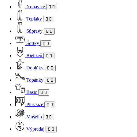
Nohavice
Tepláky
Súpravy
Šortky
Bielizeň
Doplňky
Topánky
Basic
Plus size
Mušelín
Výpredaj