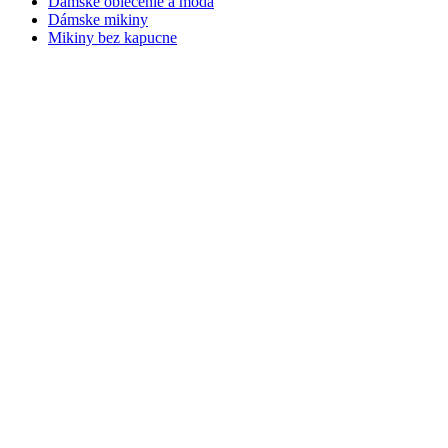
Dámske oblečenie a móda
Dámske mikiny
Mikiny bez kapucne