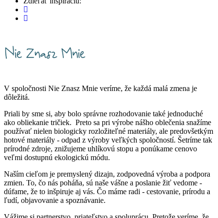
Zdieľať inšpiráciu:
V spoločnosti Nie Znasz Mnie veríme, že každá malá zmena je
dôležitá.
Priali by sme si, aby bolo správne rozhodovanie také jednoduché
ako obliekanie tričiek. Preto sa pri výrobe nášho oblečenia snažíme
používať nielen biologicky rozložiteľné materiály, ale predovšetkým
hotové materiály - odpad z výroby veľkých spoločností. Šetríme tak
prírodné zdroje, znižujeme uhlíkovú stopu a ponúkame cenovo
veľmi dostupnú ekologickú módu.
Naším cieľom je premyslený dizajn, zodpovedná výroba a podpora
zmien. To, čo nás poháňa, sú naše vášne a poslanie žiť vedome -
dúfame, že to inšpiruje aj vás. Čo máme radi - cestovanie, prírodu a
ľudí, objavovanie a spoznávanie.
Vážime si partnerstvo, priateľstvo a spoluprácu. Pretože veríme, že