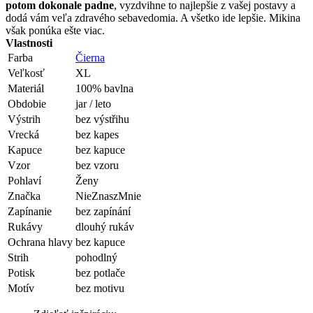
potom dokonale padne
, vyzdvihne to najlepšie z vašej postavy a
dodá vám veľa zdravého sebavedomia. A všetko ide lepšie. Mikina
však ponúka ešte viac.
Vlastnosti
Farba
Čierna
Veľkosť
XL
Materiál
100% bavlna
Obdobie
jar / leto
Výstrih
bez výstřihu
Vrecká
bez kapes
Kapuce
bez kapuce
Vzor
bez vzoru
Pohlaví
Ženy
Značka
NieZnaszMnie
Zapínanie
bez zapínání
Rukávy
dlouhý rukáv
Ochrana hlavy
bez kapuce
Strih
pohodlný
Potisk
bez potlače
Motív
bez motivu