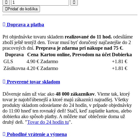
Pridať do košíka
Doprava a platba
Pri objednávke tovaru skladem
realizované do 11 hod.
odesíláme
zboží ještě tentýž den. Tovar musí byť doručený najčastejšie do 2
pracovných dní.
Preprava je zdarma pri nákupe nad 75 €
.
Doprava
Cena
Kartou online, Prevodom na účet
Dobierka
GLS
4.90 €
Zadarmo
+1.81 €
Zásilkovna
4.20 €
Zadarmo
+1.81 €
Preverené tovar skladom
Dôveruje nám už viac ako
48 000 zákazníkov
. Vieme tak, ktorý
tovar je najobľúbenejší a ktoré majú zákazníci najradšej. Všetky
produkty skladom odosielame do 24 hodín, v prípade objednávky
do 11:00 hneď ten rovnaký deň! Stačí, keď zaplatíte kartou, alebo
dobierku ako spôsob platby. A môžete mať oblečenie doma už
druhý deň. "
Tovar do 24 hodín tu
".
Pohodlné vrátenie a výmena