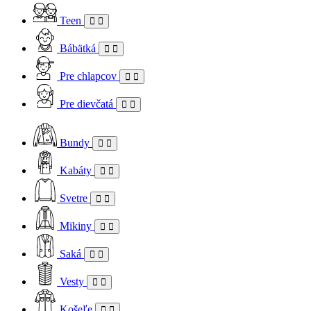
Teen
Bábätká
Pre chlapcov
Pre dievčatá
Bundy
Kabáty
Svetre
Mikiny
Saká
Vesty
Košeľe