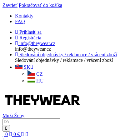
Zavrieť
Pokračovať do košíka
Kontakty
FAQ
Prihlásiť sa
Registrácia
info@theywear.cz
info@theywear.cz
Sledování objednávky / reklamace / vrácení zboží
Sledování objednávky / reklamace / vrácení zboží
SK
CZ
HU
Muži
Ženy
0
0
€