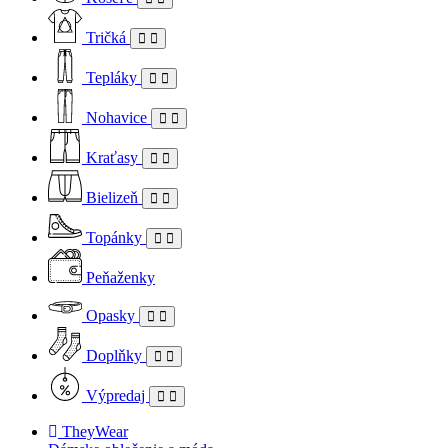
Tričká
Tepláky
Nohavice
Kraťasy
Bielizeň
Topánky
Peňaženky
Opasky
Doplňky
Výpredaj
TheyWear