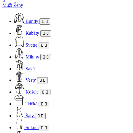
Muži
Ženy
Bundy
Kabáty
Svetre
Mikiny
Saká
Vesty
Košele
Tričká
Šaty
Sukne