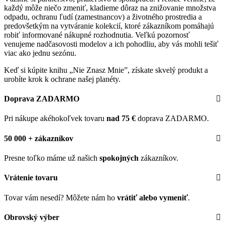
každý môže niečo zmeniť, kladieme dôraz na znižovanie množstva
odpadu, ochranu ľudí (zamestnancov) a životného prostredia a
predovšetkým na vytváranie kolekcií, ktoré zákazníkom pomáhajú
robiť informované nákupné rozhodnutia. Veľkú pozornosť
venujeme nadčasovosti modelov a ich pohodliu, aby vás mohli tešiť
viac ako jednu sezónu.
Keď si kúpite knihu „Nie Znasz Mnie”, získate skvelý produkt a
urobíte krok k ochrane našej planéty.
Doprava ZADARMO
Pri nákupe akéhokoľvek tovaru
nad 75 €
doprava ZADARMO.
50 000 + zákazníkov
Presne toľko máme už našich
spokojných
zákazníkov.
Vrátenie tovaru
Tovar vám nesedí? Môžete nám ho
vrátiť alebo vymeniť
.
Obrovský výber