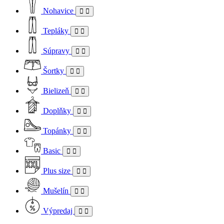
Nohavice
Tepláky
Súpravy
Šortky
Bielizeň
Doplňky
Topánky
Basic
Plus size
Mušelín
Výpredaj