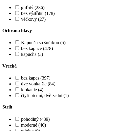
guľatý (286)
bez výstřihu (178)
véčkový (27)
Ochrana hlavy
Kapucňa so šnúrkou (5)
bez kapuce (478)
kapucňa (3)
Vrecká
bez kapes (397)
dve vonkajšie (84)
klokanie (4)
čtyři přední, dvě zadní (1)
Strih
pohodlný (439)
moderné (40)
módne (9)