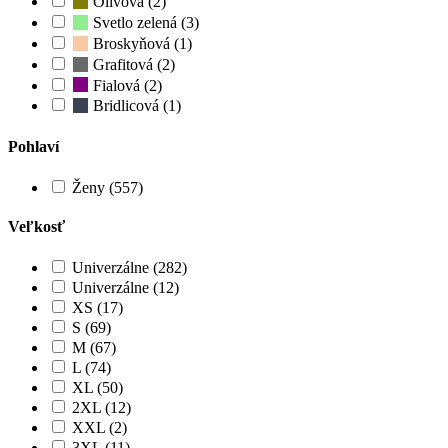
Olivová (2)
Svetlo zelená (3)
Broskyňová (1)
Grafitová (2)
Fialová (2)
Bridlicová (1)
Pohlaví
Ženy (557)
Veľkosť
Univerzálne (282)
Univerzálne (12)
XS (17)
S (69)
M (67)
L (74)
XL (50)
2XL (12)
XXL (2)
3XL (11)