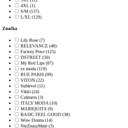
4XL (1)
S/M (137)
L/XL (129)
Značka
Lily Rose (7)
RELEVANCE (48)
Factory Price (125)
DSTREET (50)
My Red Lips (87)
ex moda (119)
RUE PARIS (99)
VITON (22)
Sublevel (11)
Vikki (24)
Calimera (3)
ITALY MODA (10)
MARIQUITA (9)
BASIC FEEL GOOD (38)
Wow Donna (14)
NieZnaszMnie (3)