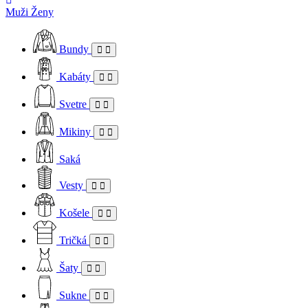
Muži
Ženy
Bundy
Kabáty
Svetre
Mikiny
Saká
Vesty
Košele
Tričká
Šaty
Sukne