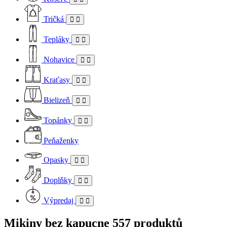
Tričká
Tepláky
Nohavice
Kraťasy
Bielizeň
Topánky
Peňaženky
Opasky
Doplňky
Výpredaj
Mikiny bez kapucne
557 produktů