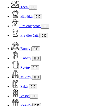
Teen
Bábätká
Pre chlapcov
Pre dievčatá
Bundy
Kabáty
Svetre
Mikiny
Saká
Vesty
Košeľe