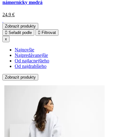
námornícky modrá
24.9
€
Zobrazit produkty
Seřadit podle
Filtrovat
x
Najnovšie
Najpredávanejšie
Od najlacnejšieho
Od najdrahšieho
Zobrazit produkty