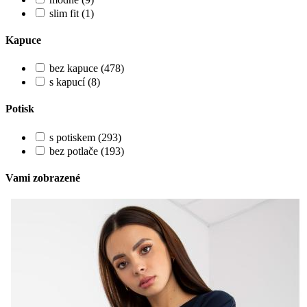
slim fit (1)
Kapuce
bez kapuce (478)
s kapucí (8)
Potisk
s potiskem (293)
bez potlače (193)
Vami zobrazené