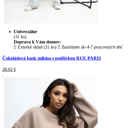
Univerzálne
(31 ks)
Doprava k Vám domov:
Externý sklad (31 ks)
Zasielame do 4-7 pracovných dní
Čokoládová basic mikina s podšívkou RUE PARIS
28.02
€