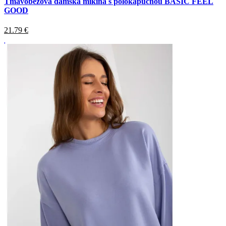
Tmavobežová dámska mikina s polokapucňou BASIC FEEL
GOOD
21.79
€