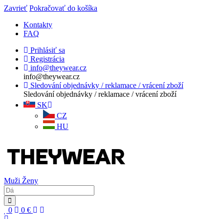
Zavrieť
Pokračovať do košíka
Kontakty
FAQ
Prihlásiť sa
Registrácia
info@theywear.cz
info@theywear.cz
Sledování objednávky / reklamace / vrácení zboží
Sledování objednávky / reklamace / vrácení zboží
SK
CZ
HU
Muži
Ženy
0
0
€